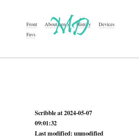
Front
About
(
en
)
History
Devices
Favs
Scribble at 2024-05-07
09:01:32
Last modified: unmodified