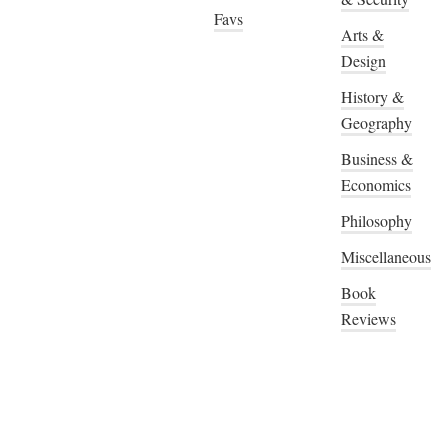
Favs
Arts &
Design
History &
Geography
Business &
Economics
Philosophy
Miscellaneous
Book
Reviews