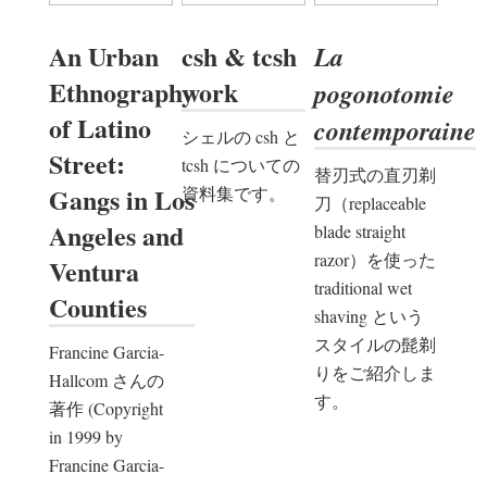
An Urban
csh & tcsh
La
Ethnography
work
pogonotomie
of Latino
contemporaine
シェルの csh と
Street:
tcsh についての
替刃式の直刃剃
Gangs in Los
資料集です。
刀（replaceable
Angeles and
blade straight
razor）を使った
Ventura
traditional wet
Counties
shaving という
スタイルの髭剃
Francine Garcia-
りをご紹介しま
Hallcom さんの
す。
著作 (Copyright
in 1999 by
Francine Garcia-