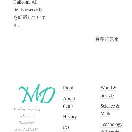
Hallcom. All
rights reserved)
を転載していま
す。
冒頭に戻る
Front
World &
Society
About
(
en
)
Science &
MarkupDancing
Math
website of
History
Takayuki
Technology
Pcs
KAWAMOTO
& Security