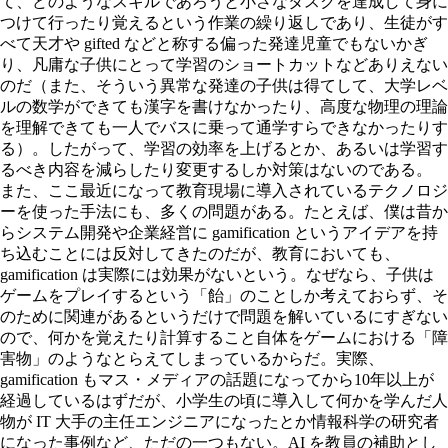
て、どのようなスキルであろうと小さなタスクを達成して身に
つけて行ったり覚えるという作業の繰り返しであり、生徒がす
べて天才や gifted などと称する偏った発達児童でもないかぎ
り、凡庸な子供にとって学習のショートカットなどありえない
のだ（また、そういう異常な発達の子供は得てして、大学レベ
ルの数学ができても漢字を書けなかったり、高度な物理の理論
を理解できても一人でバスに乗って通学すらできなかったりす
る）。したがって、学習の効率を上げるとか、あるいは学習す
るべき内容を減らしたり変更するしか対策はないのである。
また、ここ最近になって教育現場に導入されているテクノロジ
ーを使った手法にも、多くの問題がある。たとえば、僕は昔か
らシステム開発や企業経営に gamification というアイデアを持
ち込むことには反対してきたのだが、教育においても、
gamification は実際には効果がないという。なぜなら、子供は
ゲームをプレイするという「飴」のことしか考えておらず、そ
のために関連があるというだけで問題を解いているにすぎない
ので、何かを覚えたり計算すること自体をゲームにおける「障
害物」のようなとらえてしまっているからだ。実際、
gamification もマス・メディアの話題になってから10年以上が
経過しているはずだが、小学生の頃に導入して何かを学んだ人
物が IT 大手の主任エンジニアになったとか情報科学の研究者
になった事例など、ただの一つもない。AI を教員の補助とし