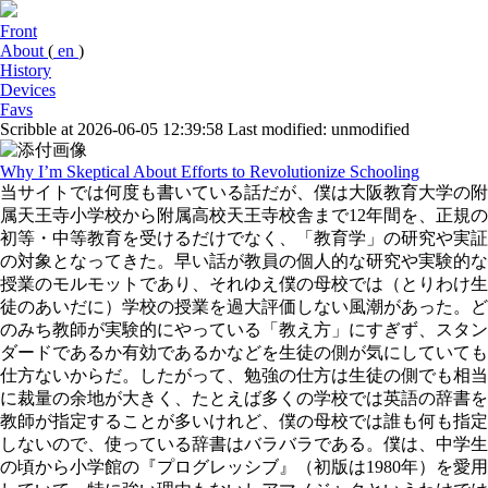
Front
About
(
en
)
History
Devices
Favs
Scribble at 2026-06-05 12:39:58
Last modified: unmodified
Why I’m Skeptical About Efforts to Revolutionize Schooling
当サイトでは何度も書いている話だが、僕は大阪教育大学の附
属天王寺小学校から附属高校天王寺校舎まで12年間を、正規の
初等・中等教育を受けるだけでなく、「教育学」の研究や実証
の対象となってきた。早い話が教員の個人的な研究や実験的な
授業のモルモットであり、それゆえ僕の母校では（とりわけ生
徒のあいだに）学校の授業を過大評価しない風潮があった。ど
のみち教師が実験的にやっている「教え方」にすぎず、スタン
ダードであるか有効であるかなどを生徒の側が気にしていても
仕方ないからだ。したがって、勉強の仕方は生徒の側でも相当
に裁量の余地が大きく、たとえば多くの学校では英語の辞書を
教師が指定することが多いけれど、僕の母校では誰も何も指定
しないので、使っている辞書はバラバラである。僕は、中学生
の頃から小学館の『プログレッシブ』（初版は1980年）を愛用