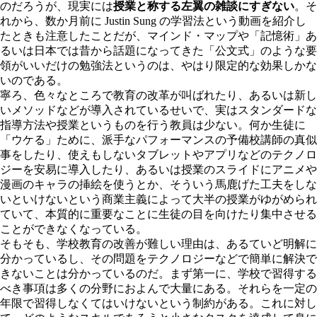
のだろうが、現実には
授業と称する左翼の雑談にすぎない
。そ
れから、数か月前に Justin Sung の学習法という動画を紹介し
たときも注意したことだが、マインド・マップや「記憶術」あ
るいは日本では昔から話題になってきた「公文式」のような要
領がいいだけの勉強法というのは、やはり限定的な効果しかな
いのである。
寧ろ、色々なところで教育の改革が叫ばれたり、あるいは新し
いメソッドなどが導入されているせいで、実はスタンダードな
指導方法や授業というものを行う教員は少ない。何か生徒に
「ウケる」ために、派手なパフォーマンスの予備校講師の真似
事をしたり、使えもしないタブレットやアプリなどのテクノロ
ジーを安易に導入したり、あるいは授業のスライドにアニメや
漫画のキャラの挿絵を使うとか、そういう馬鹿げた工夫をしな
いといけないという商業主義によって大半の授業がゆがめられ
ていて、本質的に重要なことに生徒の目を向けたり集中させる
ことができなくなっている。
そもそも、学校教育の改善が難しい理由は、あるていど明解に
分かっているし、その問題をテクノロジーなどで簡単に解決で
きないことは分かっているのだ。まず第一に、学校で習得する
べき事項は多くの分野におよんで大量にある。それらを一定の
年限で習得しなくてはいけないという制約がある。これに対し