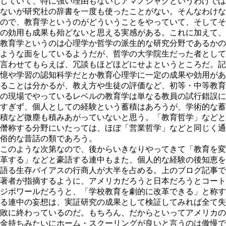
していて、特に強い理由もないしアマノジャクというわけでは
ないが研究社の辞書を一度も使ったことがない。そんなわけな
ので、教育学というのがどういうことをやっていて、そしてそ
の効用も成果も殆どないと思える実感がある。これに加えて、
教育学というのは心理学か哲学の派生的な研究分野であるかの
ような面をしているようだが、哲学の大学院生だった者として
言わせてもらえば、冗談もほどほどにせよというところだ。記
憶や学習の認知科学だとか教育心理学に一定の成果や効用があ
ることは分かるが、教え方や生徒の評価など、初等・中等教育
の現場でやっているレベルの教育学は単なる教員の試行錯誤に
すぎず、個人としての経験という蓄積はあろうが、学術的な蓄
積など微塵も積みあがっていないと思う。「教育哲学」などと
僭称する分野にいたっては、ほぼ「営業哲学」などと同じく通
俗的な昔話の類であろう。
このような次第なので、後からいきなりやってきて「教育を変
革する」などと豪語する連中もまた、個人的な経験の後知恵を
語る生存バイアスの行商人が大半を占める。上のブログ記事で
著者が指摘するように、アメリカだろうと日本だろうとコート
ジボワールだろうと、「学校教育を劇的に改革できる」と称す
る連中の妄想は、実証研究の成果として検証してみれば全て失
敗に終わっているのだ。もちろん、だからといってアメリカの
金持ちみたいにホーム・スクーリングが良いと言うのは傲慢で