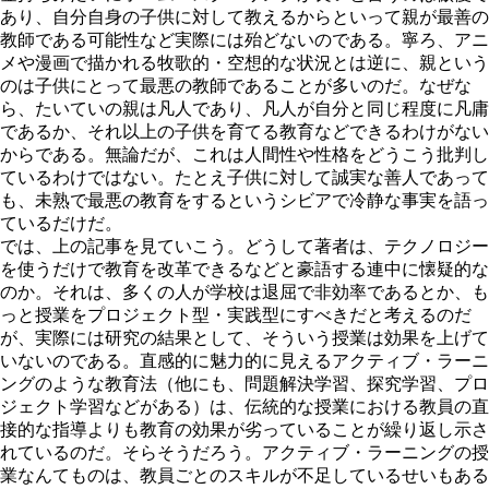
あり、自分自身の子供に対して教えるからといって親が最善の
教師である可能性など実際には殆どないのである。寧ろ、アニ
メや漫画で描かれる牧歌的・空想的な状況とは逆に、親という
のは子供にとって最悪の教師であることが多いのだ。なぜな
ら、たいていの親は凡人であり、凡人が自分と同じ程度に凡庸
であるか、それ以上の子供を育てる教育などできるわけがない
からである。無論だが、これは人間性や性格をどうこう批判し
ているわけではない。たとえ子供に対して誠実な善人であって
も、未熟で最悪の教育をするというシビアで冷静な事実を語っ
ているだけだ。
では、上の記事を見ていこう。どうして著者は、テクノロジー
を使うだけで教育を改革できるなどと豪語する連中に懐疑的な
のか。それは、多くの人が学校は退屈で非効率であるとか、も
っと授業をプロジェクト型・実践型にすべきだと考えるのだ
が、実際には研究の結果として、そういう授業は効果を上げて
いないのである。直感的に魅力的に見えるアクティブ・ラーニ
ングのような教育法（他にも、問題解決学習、探究学習、プロ
ジェクト学習などがある）は、伝統的な授業における教員の直
接的な指導よりも教育の効果が劣っていることが繰り返し示さ
れているのだ。そらそうだろう。アクティブ・ラーニングの授
業なんてものは、教員ごとのスキルが不足しているせいもある