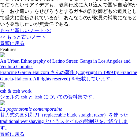
て使うというアイデアも、教育行政に入り込んで国や自治体か
ら「お小遣い」をせびろうとするガキの詐欺師どもの道具とし
て盛大に宣伝されているが、あんなものが教員の補助になると
いう発想じたいが無責任である。
もっと新しいノート <<
>> もっと古いノート
冒頭に戻る
Features
An Urban Ethnography of Latino Street: Gangs in Los Angeles and
Ventura Counties
Francine Garcia-Hallcom さんの著作 (Copyright in 1999 by Francine
Garcia-Hallcom. All rights reserved) を転載しています。
csh & tcsh work
シェルの csh と tcsh についての資料集です。
La pogonotomie contemporaine
替刃式の直刃剃刀（replaceable blade straight razor）を使った
traditional wet shaving というスタイルの髭剃りをご紹介しま
す。
冒頭に戻る