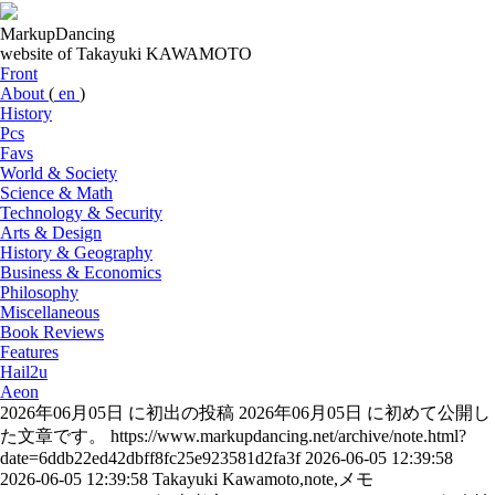
MarkupDancing
website of Takayuki KAWAMOTO
Front
About
(
en
)
History
Pcs
Favs
World & Society
Science & Math
Technology & Security
Arts & Design
History & Geography
Business & Economics
Philosophy
Miscellaneous
Book Reviews
Features
Hail2u
Aeon
2026年06月05日 に初出の投稿
2026年06月05日 に初めて公開し
た文章です。
https://www.markupdancing.net/archive/note.html?
date=6ddb22ed42dbff8fc25e923581d2fa3f
2026-06-05 12:39:58
2026-06-05 12:39:58
Takayuki Kawamoto,note,メモ