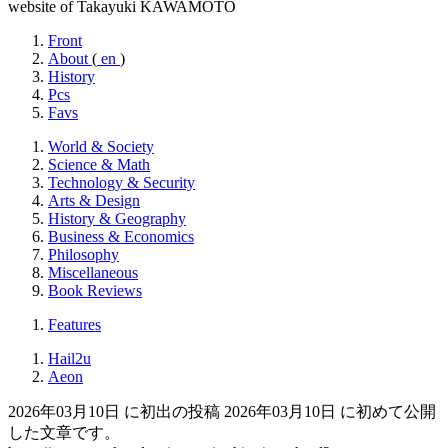
website of Takayuki KAWAMOTO
Front
About
(
en
)
History
Pcs
Favs
World & Society
Science & Math
Technology & Security
Arts & Design
History & Geography
Business & Economics
Philosophy
Miscellaneous
Book Reviews
Features
Hail2u
Aeon
2026年03月10日 に初出の投稿
2026年03月10日 に初めて公開
した文章です。