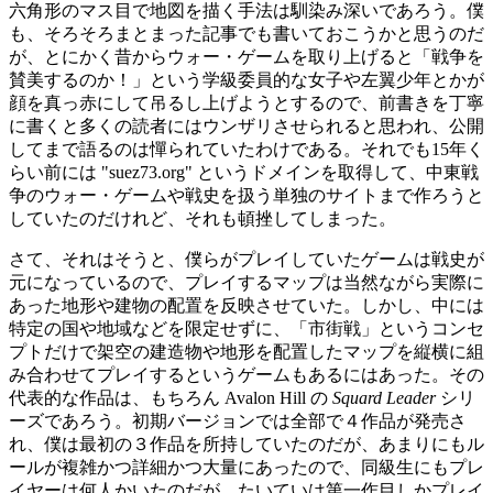
六角形のマス目で地図を描く手法は馴染み深いであろう。僕
も、そろそろまとまった記事でも書いておこうかと思うのだ
が、とにかく昔からウォー・ゲームを取り上げると「戦争を
賛美するのか！」という学級委員的な女子や左翼少年とかが
顔を真っ赤にして吊るし上げようとするので、前書きを丁寧
に書くと多くの読者にはウンザリさせられると思われ、公開
してまで語るのは憚られていたわけである。それでも15年く
らい前には "suez73.org" というドメインを取得して、中東戦
争のウォー・ゲームや戦史を扱う単独のサイトまで作ろうと
していたのだけれど、それも頓挫してしまった。
さて、それはそうと、僕らがプレイしていたゲームは戦史が
元になっているので、プレイするマップは当然ながら実際に
あった地形や建物の配置を反映させていた。しかし、中には
特定の国や地域などを限定せずに、「市街戦」というコンセ
プトだけで架空の建造物や地形を配置したマップを縦横に組
み合わせてプレイするというゲームもあるにはあった。その
代表的な作品は、もちろん Avalon Hill の
Squard Leader
シリ
ーズであろう。初期バージョンでは全部で４作品が発売さ
れ、僕は最初の３作品を所持していたのだが、あまりにもル
ールが複雑かつ詳細かつ大量にあったので、同級生にもプレ
イヤーは何人かいたのだが、たいていは第一作目しかプレイ