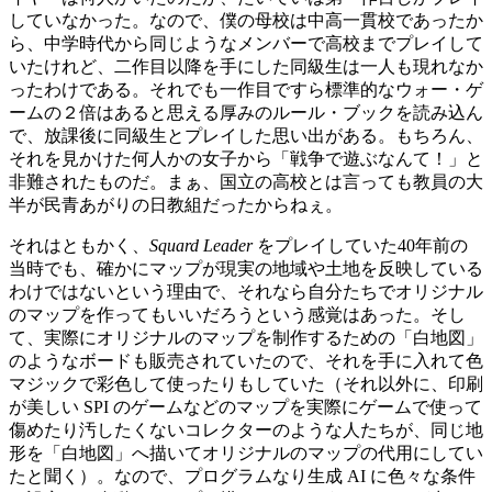
していなかった。なので、僕の母校は中高一貫校であったか
ら、中学時代から同じようなメンバーで高校までプレイして
いたけれど、二作目以降を手にした同級生は一人も現れなか
ったわけである。それでも一作目ですら標準的なウォー・ゲ
ームの２倍はあると思える厚みのルール・ブックを読み込ん
で、放課後に同級生とプレイした思い出がある。もちろん、
それを見かけた何人かの女子から「戦争で遊ぶなんて！」と
非難されたものだ。まぁ、国立の高校とは言っても教員の大
半が民青あがりの日教組だったからねぇ。
それはともかく、
Squard Leader
をプレイしていた40年前の
当時でも、確かにマップが現実の地域や土地を反映している
わけではないという理由で、それなら自分たちでオリジナル
のマップを作ってもいいだろうという感覚はあった。そし
て、実際にオリジナルのマップを制作するための「白地図」
のようなボードも販売されていたので、それを手に入れて色
マジックで彩色して使ったりもしていた（それ以外に、印刷
が美しい SPI のゲームなどのマップを実際にゲームで使って
傷めたり汚したくないコレクターのような人たちが、同じ地
形を「白地図」へ描いてオリジナルのマップの代用にしてい
たと聞く）。なので、プログラムなり生成 AI に色々な条件