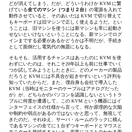
どが消えてしまう。だが、どういうわけか KVM に繋
げている
全てのマシン（つまり２台）
の電源を入れて
動作させていると、そのあいだは KVM で切り替えて
もキーボードは旧マシンで正しく使えるようだ。とい
うことは、旧マシンを使うには新マシンも常に起動さ
せないといけないということになる。新マシンでログ
インまでする必要があるかどうかは不明だが、手続き
として面倒だし電気代の無題にもなる。
そもそも、活用するチャンスはあったのに KVM を使
わずにいたのは、それこそ20年以上も前に仕事でいく
つか試してみようとしたときに、どのメーカーの製品
だろうと KVM には不具合が起きやすいという評判を
知っていたからだ。また、僕自身も会社で導入した
KVM（当時はモニターのケーブルはアナログだった
が）が、どちらかのパソコンを認識しないというトラ
ブルに何度か遭遇して、この KVM という機器にはイ
ンターフェイスの仕様から言って、何か原理的な欠陥
や制約や弱点があるのではないかと思って、無視して
きたのだ。それゆえ、サーバ・ルームのラックに積ん
であるマシンの全てに１台ずつキーボードとマウスと
モニターを接続するという、非常にコストのかかる面