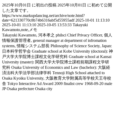
2025年10月01日 に初出の投稿
2025年10月01日 に初めて公開
した文章です。
https://www.markupdancing.net/archive/note.html?
date=621330770c8b74b6316abf5d55955adf
2025-10-01 11:13:10
2025-10-01 11:13:10
2025-10-05 13:53:33
Takayuki
Kawamoto,note,メモ
Takayuki Kawamoto, 河本孝之
philsci
Chief Privacy Officer, 個人
情報保護管理者, general manager at department of infromation
systems, 情報システム部長
Philosophy of Science Society, Japan:
日本科学哲学会
Graduate school at Kobe University (doctoral): 神
戸大学大学院博士課程文化学研究科
Graduate school at Kansai
University (master): 関西大学大学院博士課程前期課程文学研
究科
Osaka University of Economics and Law (bachelor): 大阪経
済法科大学法学部法律学科
Tennoji High School attached to
Osaka Kyoiku University, 大阪教育大学附属高等学校天王寺校
舎
Tokyo Interactive Ad Award 2009 finalist crew
1968-09-20
male
JP
Osaka prefecture
Osaka city