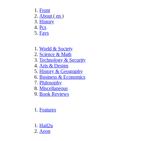
Front
About
(
en
)
History
Pcs
Favs
World & Society
Science & Math
Technology & Security
Arts & Design
History & Geography
Business & Economics
Philosophy
Miscellaneous
Book Reviews
Features
Hail2u
Aeon