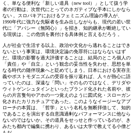
く、単なる便利な「新しい道具（new tool）」として扱う学
者の行動は、次世代にとってのネガティブな手本にしかなら
ない 。スロバキアにおけるフェミニズム理論の導入が、
1990年代に強力な先駆者を生み出しながらも、現代の若い世
代に「アパシー（無関心）」を招き、知的継承が断絶してい
る現状は、この危惧を裏付ける具体例と言えるだろう 。
人が社会で生活する以上、政治や文化から逃れることはでき
ないという事実は、環境決定論の免罪符にはならないはず
だ。環境の影響を過大評価することは、結局のところ個人の
「責任」や「自立」という観念の妥当性を失わせ、思想を単
なる時代の随伴現象へと貶めてしまう。日本における実存主
義やポストモダニズムの受容を振り返れば、人々が熱心に語
っていたのは、深遠な「問い」そのものではなく、デリダや
ウィトゲンシュタインといったブランド化された名前や、彼
らの片言隻句やアホの一つ覚えのように図式化・スローガン
化されたカリカチュアであった。このようなイージーなアプ
ローチの本質は、「哲学」という名札を無断拝借して、知的
であることを演出する自意識過剰なパフォーマンスに他なら
ないのではないか。その道具をせっせと作っているのが、き
みたち都内で編集に携わり、あるいは大学で教えてる小僧ど
もだ。