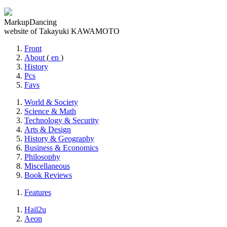
MarkupDancing
website of Takayuki KAWAMOTO
Front
About
(
en
)
History
Pcs
Favs
World & Society
Science & Math
Technology & Security
Arts & Design
History & Geography
Business & Economics
Philosophy
Miscellaneous
Book Reviews
Features
Hail2u
Aeon