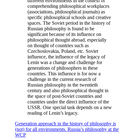
different environments in the context of
comprehending philosophical workplaces
(associations, philosophical journals) as
specific philosophical schools and creative
spaces. The Soviet period in the history of
Russian philosophy is found to be
significant because of its influence on
philosophical thought abroad, especially
on thought of countries such as
Czechoslovakia, Poland, etc. Soviet
influence, the influence of the legacy of
Lenin was a change and challenge for
generations of philosophers in these
countries. This influence is for now a
challenge in the current research of
Russian philosophy in the twentieth
century and also philosophical thought in
the space of post-Soviet countries and
countries under the direct influence of the
USSR. One special task depends on a new
reading of Lenin’s legacy.
Generation approach in the history of philosophy is
(not) for all environments. Russia’s philosophy at the
WCP