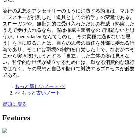
流行の思想をアクセサリーのように消費する態度は、マルチ
ェフスキーが批判した「道具としての哲学」の変種である。
スローガンや、無批判的に受け入れただけの権威（熟慮した
うえで受け入れるなら、僕は権威主義者なので問題ないと思
うが。theory-laden なんてものも、その変種に過ぎないと思
う）を盾に取ることは、自らの思考の責任を外部に委ねる行
為であり、そこには環境の制約を自覚した上で、なおかつそ
こから突き抜けようとする「自立」した主体の姿は見えな
い。哲学的な世代が成立するためには、単なる消費的な流行
ではなく、その思想と自己を賭けて対決するプロセスが必要
である。
もっと新しいノート <<
>> もっと古いノート
冒頭に戻る
Features