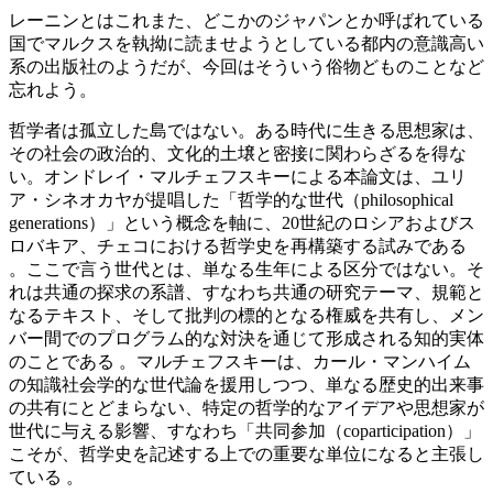
レーニンとはこれまた、どこかのジャパンとか呼ばれている
国でマルクスを執拗に読ませようとしている都内の意識高い
系の出版社のようだが、今回はそういう俗物どものことなど
忘れよう。
哲学者は孤立した島ではない。ある時代に生きる思想家は、
その社会の政治的、文化的土壌と密接に関わらざるを得な
い。オンドレイ・マルチェフスキーによる本論文は、ユリ
ア・シネオカヤが提唱した「哲学的な世代（philosophical
generations）」という概念を軸に、20世紀のロシアおよびス
ロバキア、チェコにおける哲学史を再構築する試みである
。ここで言う世代とは、単なる生年による区分ではない。そ
れは共通の探求の系譜、すなわち共通の研究テーマ、規範と
なるテキスト、そして批判の標的となる権威を共有し、メン
バー間でのプログラム的な対決を通じて形成される知的実体
のことである 。マルチェフスキーは、カール・マンハイム
の知識社会学的な世代論を援用しつつ、単なる歴史的出来事
の共有にとどまらない、特定の哲学的なアイデアや思想家が
世代に与える影響、すなわち「共同参加（coparticipation）」
こそが、哲学史を記述する上での重要な単位になると主張し
ている 。