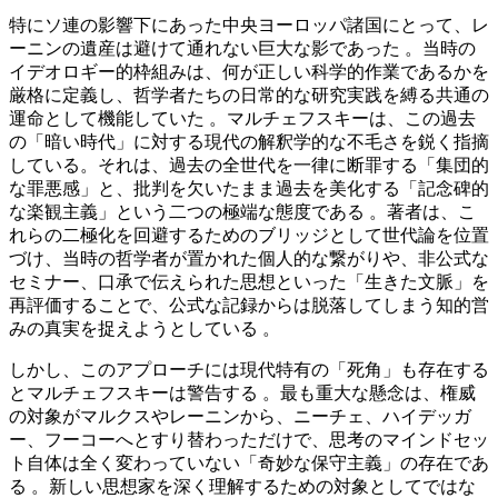
特にソ連の影響下にあった中央ヨーロッパ諸国にとって、レ
ーニンの遺産は避けて通れない巨大な影であった 。当時の
イデオロギー的枠組みは、何が正しい科学的作業であるかを
厳格に定義し、哲学者たちの日常的な研究実践を縛る共通の
運命として機能していた 。マルチェフスキーは、この過去
の「暗い時代」に対する現代の解釈学的な不毛さを鋭く指摘
している。それは、過去の全世代を一律に断罪する「集団的
な罪悪感」と、批判を欠いたまま過去を美化する「記念碑的
な楽観主義」という二つの極端な態度である 。著者は、こ
れらの二極化を回避するためのブリッジとして世代論を位置
づけ、当時の哲学者が置かれた個人的な繋がりや、非公式な
セミナー、口承で伝えられた思想といった「生きた文脈」を
再評価することで、公式な記録からは脱落してしまう知的営
みの真実を捉えようとしている 。
しかし、このアプローチには現代特有の「死角」も存在する
とマルチェフスキーは警告する 。最も重大な懸念は、権威
の対象がマルクスやレーニンから、ニーチェ、ハイデッガ
ー、フーコーへとすり替わっただけで、思考のマインドセッ
ト自体は全く変わっていない「奇妙な保守主義」の存在であ
る 。新しい思想家を深く理解するための対象としてではな