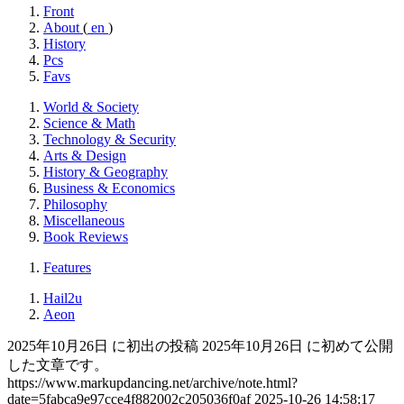
Front
About
(
en
)
History
Pcs
Favs
World & Society
Science & Math
Technology & Security
Arts & Design
History & Geography
Business & Economics
Philosophy
Miscellaneous
Book Reviews
Features
Hail2u
Aeon
2025年10月26日 に初出の投稿
2025年10月26日 に初めて公開
した文章です。
https://www.markupdancing.net/archive/note.html?
date=5fabca9e97cce4f882002c205036f0af
2025-10-26 14:58:17