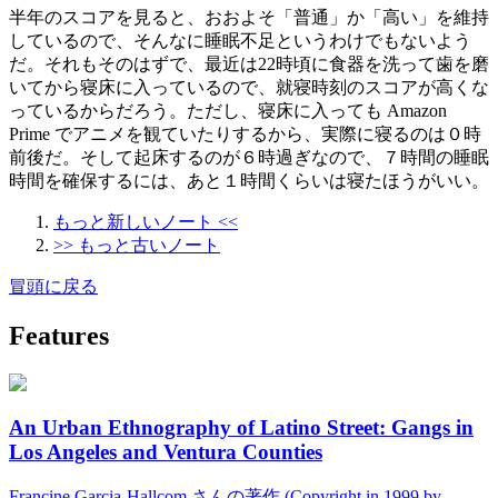
半年のスコアを見ると、おおよそ「普通」か「高い」を維持
しているので、そんなに睡眠不足というわけでもないよう
だ。それもそのはずで、最近は22時頃に食器を洗って歯を磨
いてから寝床に入っているので、就寝時刻のスコアが高くな
っているからだろう。ただし、寝床に入っても Amazon
Prime でアニメを観ていたりするから、実際に寝るのは０時
前後だ。そして起床するのが６時過ぎなので、７時間の睡眠
時間を確保するには、あと１時間くらいは寝たほうがいい。
もっと新しいノート <<
>> もっと古いノート
冒頭に戻る
Features
An Urban Ethnography of Latino Street: Gangs in
Los Angeles and Ventura Counties
Francine Garcia-Hallcom さんの著作 (Copyright in 1999 by