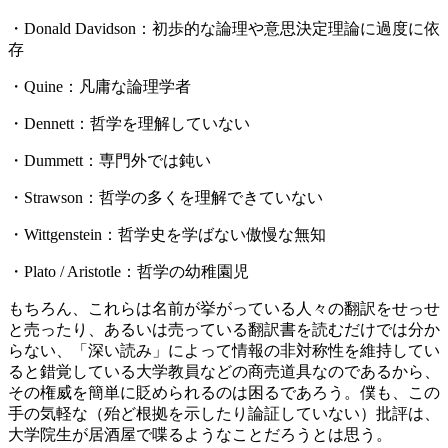
・Donald Davidson：初歩的な論理や意思決定理論に過度に依
存
・Quine：凡庸な論理学者
・Dennett：哲学を理解していない
・Dummett：専門外では鈍い
・Strawson：哲学の多くを理解できていない
・Wittgenstein：哲学史を学ばない傲慢な無知
・Plato / Aristotle：哲学の幼稚園児
もちろん、これらは名前が挙がっている人々の翻訳をせっせ
と売ったり、あるいは売っている翻訳書を読むだけでは分か
らない、「深い読み」によって情報の非対称性を維持してい
ると錯覚している大学教員などの商売道具なのであるから、
その権威を簡単に貶められるのは困るであろう。僕も、この
手の気軽な（殆ど根拠を示したり論証していない）批評は、
大学院生が居酒屋で喋るようなことだろうとは思う。