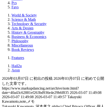
Pcs
Favs
World & Society
Science & Math
Technology & Security
Arts & Design
History & Geography
Business & Economics
Philosophy
Miscellaneous
Book Reviews
Features
Hail2u
Aeon
2026年03月07日 に初出の投稿
2026年03月07日 に初めて公開
した文章です。
https://www.markupdancing.net/archive/note.html?
date=40a43c62881ef263bd936e4e29b6f835
2026-03-07 11:49:08
2026-03-07 11:49:08
2026-03-07 11:49:57
Takayuki
Kawamoto,note,メモ
Takayuki Kawamoto, 河本孝之
philsci
Chief Privacy Officer, 個人