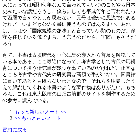
人にとっては昭和何年なんて言われてもいつのことやら日本
史みたいな話だろうし、僕らにしても平成何年と言われたっ
て西暦で言えやとしか思わない。元号は確かに風流ではある
けれど、いまどき公の文書に使うものではあるまい。あれ
は、もはや「国家規模の趣味」と言っていい類のものだ。保
守を任じている僕ですらこう言うのだから、実際にもそうだ
ろう。
さて、本書は古墳時代を中心に馬の導入から普及を解説して
いる本である。ここ最近になって、考古学として古代の馬飼
育について扱う研究書が幾つか出ているのだけれど、正直な
ところ考古学や古代史の研究書は高額で手が出ない。図書館
に置いてあるとも限らないわけなので、それらを咀嚼したう
えで解説してくれる本書のような著作物はありがたい。もち
ろん、これは東大阪市の山畑古墳群のサイトを制作するため
の参考に読んでいる。
もっと新しいノート <<
>> もっと古いノート
冒頭に戻る