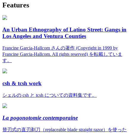
Features
An Urban Ethnography of Latino Street: Gangs in
Los Angeles and Ventura Counties
Francine Garcia-Hallcom さんの著作 (Copyright in 1999 by
Francine Garcia-Hallcom. All rights reserved) を転載していま
す。
csh & tcsh work
シェルの csh と tcsh についての資料集です。
La pogonotomie contemporaine
替刃式の直刃剃刀（replaceable blade straight razor）を使った