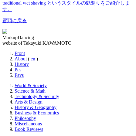
traditional wet shaving というスタイルの髭剃りをご紹介しま
す。
冒頭に戻る
MarkupDancing
website of Takayuki KAWAMOTO
Front
About
(
en
)
History
Pcs
Favs
World & Society
Science & Math
Technology & Security
Arts & Design
History & Geography
Business & Economics
Philosophy
Miscellaneous
Book Reviews