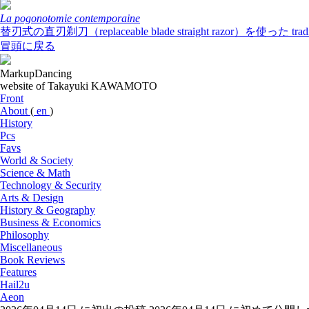
La pogonotomie contemporaine
替刃式の直刃剃刀（replaceable blade straight razor）を使った
冒頭に戻る
MarkupDancing
website of Takayuki KAWAMOTO
Front
About
(
en
)
History
Pcs
Favs
World & Society
Science & Math
Technology & Security
Arts & Design
History & Geography
Business & Economics
Philosophy
Miscellaneous
Book Reviews
Features
Hail2u
Aeon