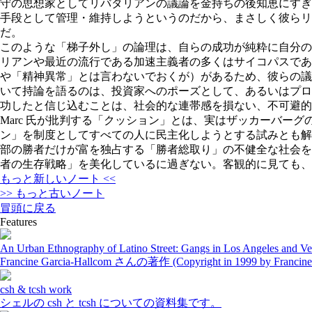
守の思想家としてリバタリアンの議論を金持ちの後知恵にすぎ
手段として管理・維持しようというのだから、まさしく彼ら
だ。
このような「梯子外し」の論理は、自らの成功が純粋に自分の
リアンや最近の流行である加速主義者の多くはサイコパスであ
や「精神異常」とは言わないでおくが）があるため、彼らの議
いて持論を語るのは、投資家へのポーズとして、あるいはプロ
功したと信じ込むことは、社会的な連帯感を損ない、不可避的
Marc 氏が批判する「クッション」とは、実はザッカーバ
ン」を制度としてすべての人に民主化しようとする試みとも解
部の勝者だけが富を独占する「勝者総取り」の不健全な社会を
者の生存戦略」を美化しているに過ぎない。客観的に見ても、
もっと新しいノート <<
>> もっと古いノート
冒頭に戻る
Features
An Urban Ethnography of Latino Street: Gangs in Los Angeles and Ve
Francine Garcia-Hallcom さんの著作 (Copyright in 1999 by Franc
csh & tcsh work
シェルの csh と tcsh についての資料集です。