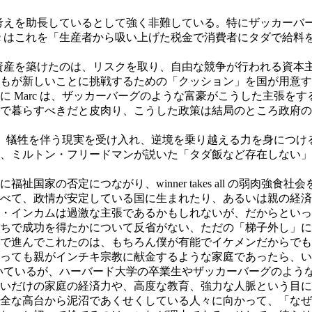
的な考えを助長しているとして強く非難している。特にザッカー
産者から吸い上げた税金で消費者にタダで給料を払うようなものだ（a “free
もの資産を築けたのは、リスクを取り、自由な競争が行われる資
誰もが新しいことに挑戦するための「クッション」を国が用意
 Marc は、ザッカーバーグのような富豪がこうした主張を
で暮らすべきだと皮肉り、こうした政策は結局のところ政府の
レス、犠牲を伴う現実を受け入れ、逆境を乗り越える力を身につ
、ミルトン・フリードマンが説いた「タダ飯など存在しない」
国家の否定につながり、winner takes all の弱肉強
べて、政情が安定している国に生まれたり、あるいは親の経済
・インカムは過激な主張であるかもしれないが、だからといっ
ちで成功を得たかについて反省がない、ただの「梯子外し」に
で進んでこれたのは、もちろん僕が有能でイケメンだからでもあ
っても親がインチキ宗教に献金するような家庭であったら、い
と説いているが、ハーバード大学の卒業生やザッカーバーグのよ
いだけの家庭の経済力や、高度な教育、強力な人脈という目に
全な高台から泥沼であくせくしている人々に向かって、「なぜ