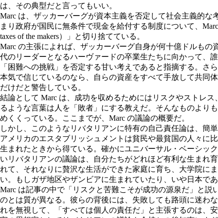
は、その典型だと言ってもいい。
Marc は、ザッカーバーグが資本主義を否定して社会主義
まり政府が国民に無条件で現金を給付する制度について、Marc はこれを「生
taxes of the makers）」と切り捨てている。
Marc の主張によれば、ザッカーバーグ自身が何十億ドル
代のリーダーとなるハーヴァードの卒業生たちに向かって、
「困難への挑戦」を否定する甘い考えであると指摘する。さらに
本気で信じているのなら、自らの資産をすべて手放して共同体
だけだと警告している。
結論として Marc は、成功を収めるためにはリスクやスト
るような言葉は人を「敗者」にする教えだ。そんなものよりも
めくくっている。ここまでが、Marc の議論の概要だ。
しかし、このようなリバタリアンに特有の自己責任論は、簡単に福祉
アメリカのエスタブリッシュメントは貧民や最貧国の人々に比
生まれたときから得ている。確かにユニバーサル・ベーシック
いリバタリアンの議論は、自分たちがどれほど有利な生まれ育
れて、それなりに贅沢な生活ができた家庭に育ち、大学院にま
い。もしガザ地区やザンビアに生まれていたり、いや日本であ
Marc は記事の中で「リスクと苦難こそが成功の源泉だ」
のとは質が異なる。彼らの背後には、失敗しても路頭に迷わな
れを無視して、「すべては個人の責任だ」と主張するのは、安