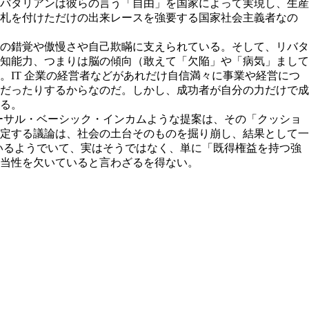
バタリアンは彼らの言う「自由」を国家によって実現し、生産
う札を付けただけの出来レースを強要する国家社会主義者なの
の錯覚や傲慢さや自己欺瞞に支えられている。そして、リバタ
知能力、つまりは脳の傾向（敢えて「欠陥」や「病気」まして
IT 企業の経営者などがあれだけ自信満々に事業や経営につ
だったりするからなのだ。しかし、成功者が自分の力だけで成
る。
バーサル・ベーシック・インカムような提案は、その「クッショ
定する議論は、社会の土台そのものを掘り崩し、結果として一
ているようでいて、実はそうではなく、単に「既得権益を持つ強
当性を欠いていると言わざるを得ない。