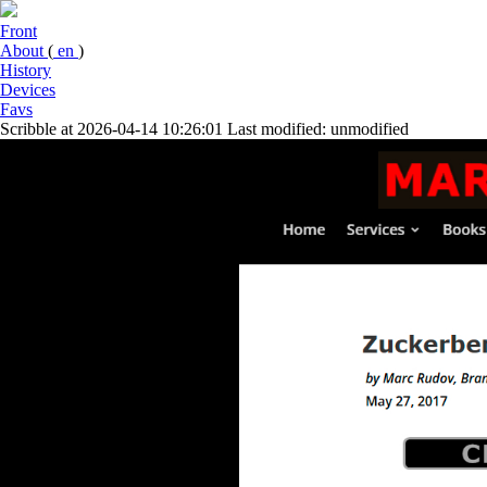
Front
About
(
en
)
History
Devices
Favs
Scribble at 2026-04-14 10:26:01
Last modified: unmodified