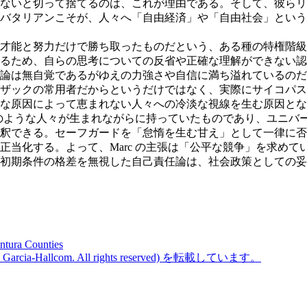
ないと切って捨てるのは、これが理由である。そして、彼らリ
リバタリアンこそが、人々へ「自由経済」や「自由社会」とい
才能と努力だけで勝ち取ったものだという、ある種の特権階級
るため、自らの思考についての反省や正確な理解ができない認
論は無自覚であるがゆえの力強さや自信に満ち溢れているのだ。
ザックの常用者だからというだけではなく、実際にサイコパス
な原因によって恵まれない人々への冷淡な視線を生む原因とな
ーグのような人々が生まれながらに持っていたものであり、ユニ
釈できる。セーフガードを「怠惰を生む甘え」として一律に否
正当化する。よって、Marc の主張は「公平な競争」を求め
初期条件の格差を無視した自己責任論は、社会政策としての妥
ntura Counties
ine Garcia-Hallcom. All rights reserved) を転載しています。