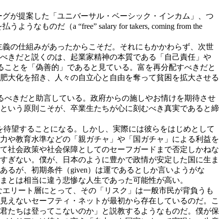
バーグが提案した「ユニバーサル・ベーシック・インカム」、つ
” salary for takers, coming from the
本主義の仕組みがあったからこそだ。それにもかかわらず、次世
すべきだと説くのは、起業家精神の本質である「自己責任」や
することを「偽善的」であると見ている。富を再分配すべきだと
肥大化を招き、人々の自立心と自由を奪って貧困を拡大させる
けるべきだと助言している。政府からの施しやお情けを期待させ
という原則こそが、卒業生たちが心に刻むべき真実であると締
食社会を待望することになる。しかし、実際には彼らをはじめとして
力や教育水準などの「親ガチャ」や「国ガチャ」による利益を
て社会政策や社会保障としてのセーフガードまで否定しかねな
すぎない。僕が、日本のように豊かで政情が安定した国に生ま
るが、初期条件（given）は運であるとしか言いようがな
まとは相当に違う悲惨な人生であった可能性が高い。
うなエリート層にとって、その「リスク」は一般市民が背負うも
見えないセーフティ・ネットが最初から存在しているのだ。こ
君たちは登ってこないのか」と説教するようなものだ。僕が保