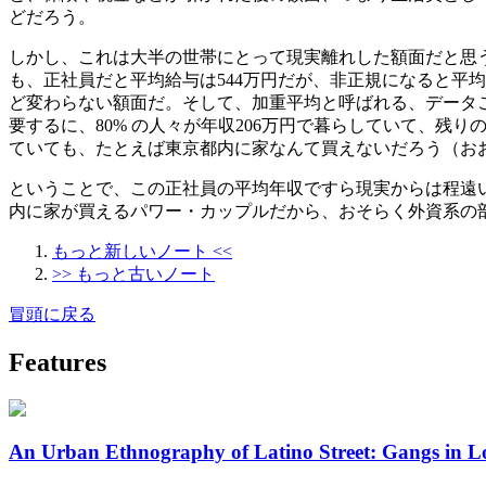
どだろう。
しかし、これは大半の世帯にとって現実離れした額面だと思
も、正社員だと平均給与は544万円だが、非正規になると平均
ど変わらない額面だ。そして、加重平均と呼ばれる、データ
要するに、80% の人々が年収206万円で暮らしていて、残
ていても、たとえば東京都内に家なんて買えないだろう（おお
ということで、この正社員の平均年収ですら現実からは程遠い
内に家が買えるパワー・カップルだから、おそらく外資系の
もっと新しいノート <<
>> もっと古いノート
冒頭に戻る
Features
An Urban Ethnography of Latino Street: Gangs in L