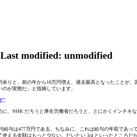
3
Last modified: unmodified
万円余りと、前の年から18万円増え、過去最高となったことが
いのが実態だ」と指摘しています。
ず”
に、NHK だろうと厚生労働省だろうと、とにかくインチキ
た平均給与は477万円である。ちなみに、これは給与の年収であ
える金額はもっと少ない。だいたい 3/4 といったところだか