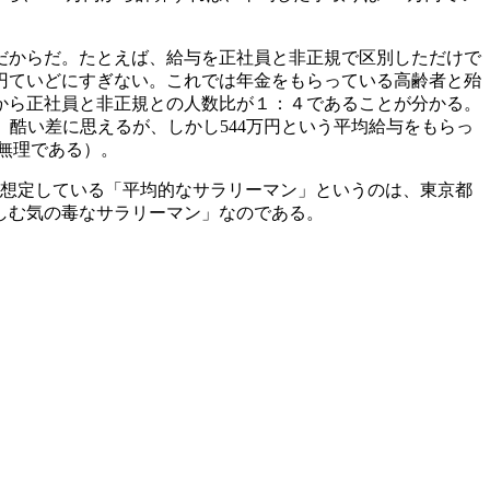
だからだ。たとえば、給与を正社員と非正規で区別しただけで
0万円ていどにすぎない。これでは年金をもらっている高齢者と殆
から正社員と非正規との人数比が１：４であることが分かる。
る。酷い差に思えるが、しかし544万円という平均給与をもらっ
は無理である）。
が想定している「平均的なサラリーマン」というのは、東京都
しむ気の毒なサラリーマン」なのである。