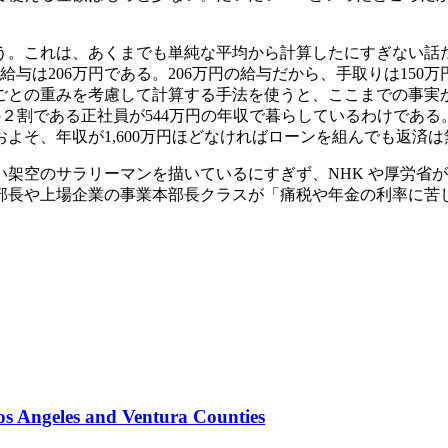
う。これは、あくまでも単純な平均から計算したにすぎない話
給与は206万円である。206万円の給与だから、手取りは15
ごとの重みを考慮して計算する手法を使うと、ここまでの事実
りの２割である正社員が544万円の年収で暮らしているわけであ
よそ、年収が1,600万円ほどなければローンを組んでも返済
架空のサラリーマンを描いているにすぎず、NHK や厚労省
部長や上場企業の事業本部長クラスが「痛税や年金の利率に苦
os Angeles and Ventura Counties