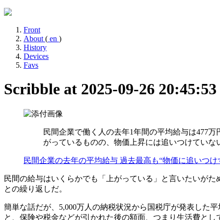
Front
About
(
en
)
History
Devices
Favs
Scribble at 2025-09-26 20:45:5
民間企業で働く人の去年1年間の平均給与は477
がっているものの、物価上昇には追いつけていな
民間企業の去年の平均給与 過去最高も“物価に追いつけ
民間の給与はいくらかでも「上がっている」と言いたいがため
との繰り返しだ。
簡単な話だが、5,000万人の納税状況から国税庁が発表し
と、保険や税金などが引かれた後の額面、つまり生活費として使