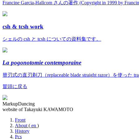
Francine Garcia-Hallcom さんの著作 (Copyright in 1999 by Fran
csh & tcsh work
シェルの csh と tcsh についての資料集です。
La pogonotomie contemporaine
替刃式の直刃剃刀（replaceable blade straight razor）を使っ
冒頭に戻る
MarkupDancing
website of Takayuki KAWAMOTO
Front
About
(
en
)
History
Pcs