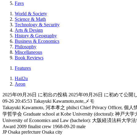
Favs
World & Society
Science & Math
Technology & Security
Arts & Design
History & Geography
Business & Economics
Philosophy
Miscellaneous
Book Reviews
Features
Hail2u
Aeon
2025年09月26日 に初出の投稿
2025年09月26日 に初めて公
09-26 20:45:53
Takayuki Kawamoto,note,メモ
Takayuki Kawamoto, 河本孝之
philsci
Chief Privacy Officer, 
学哲学会
Graduate school at Kobe University (docto
University of Economics and Law (bachelor): 大阪経済
Award 2009 finalist crew
1968-09-20
male
JP
Osaka prefecture
Osaka city