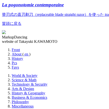
La pogonotomie contemporaine
替刃式の直刃剃刀（replaceable blade straight razor）を使っ
冒頭に戻る
MarkupDancing
website of Takayuki KAWAMOTO
Front
About
(
en
)
History
Pcs
Favs
World & Society
Science & Math
Technology & Security
Arts & Design
History & Geography
Business & Economics
Philosophy
Miscellaneous