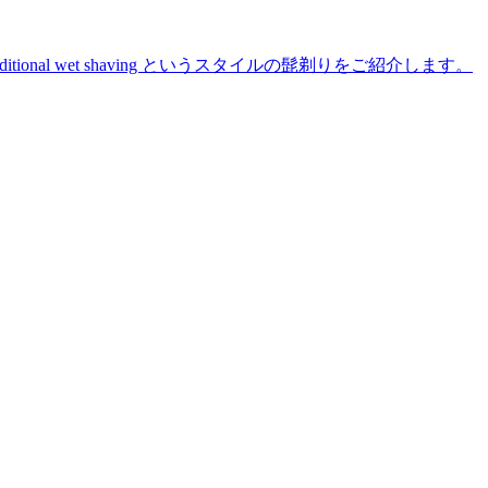
た traditional wet shaving というスタイルの髭剃りをご紹介します。