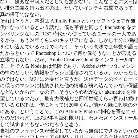
な）、優秀な中国人だとしても驚かない。こんなことに安っぽ
い排外主義を持ち出すのは、たいていインチキ右翼であって、
真の保守ではない。
それはそうと、本題は Affirnity Photo というソフトウェアが無
償になっているという話だ。僕も筆者と同じく Photoshop をナ
ンバリングなしの "CS" 時代から使っているユーザの一人であ
るから、もう24年くらいのキャリアになる。しかし十分に機能
を使い込んでいるわけでもなく、そういう意味では年数を語っ
たからといって Photoshop について何か偉そうなことが言える
立場でもない。だが、Adobe Creative Cloud をインストールす
ることで入る Node.js は危険であり、Adobe のサーバにマシン
の中のどういう情報をプッシュ送信されているか、わかったも
のではない。認証に必要だと言うが、送信データのペイロード
に僕らのマシンに格納された他の情報が紛れ込んでいない保証
などないからだ。なので、そういう心配がない alternative を待
望しているのだが、最有力候補だと四半世紀くらい言われ続け
ている GIMP は、僕にとっては20年くらい前から既に興味の外
にある。ということで、この Affirnity Photo に関心を寄せてみ
たのだけれど、上の記事を読む限りは、わざわざインストール
して試すまでもないのだろうと思う。
自社のファイナンスが安定しているから無償にできるというの
だが、このソフトウェアを開発・リリースしてる会社が収益源