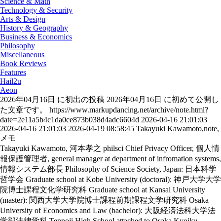
Science & Math
Technology & Security
Arts & Design
History & Geography
Business & Economics
Philosophy
Miscellaneous
Book Reviews
Features
Hail2u
Aeon
2026年04月16日 に初出の投稿
2026年04月16日 に初めて公開し
た文章です。
https://www.markupdancing.net/archive/note.html?
date=2e11a5b4c1da0ce873b038d4adc6604d
2026-04-16 21:01:03
2026-04-16 21:01:03
2026-04-19 08:58:45
Takayuki Kawamoto,note,
メモ
Takayuki Kawamoto, 河本孝之
philsci
Chief Privacy Officer, 個人情
報保護管理者, general manager at department of infromation systems,
情報システム部長
Philosophy of Science Society, Japan: 日本科学
哲学会
Graduate school at Kobe University (doctoral): 神戸大学大学
院博士課程文化学研究科
Graduate school at Kansai University
(master): 関西大学大学院博士課程前期課程文学研究科
Osaka
University of Economics and Law (bachelor): 大阪経済法科大学法
学部法律学科
Tennoji High School attached to Osaka Kyoiku