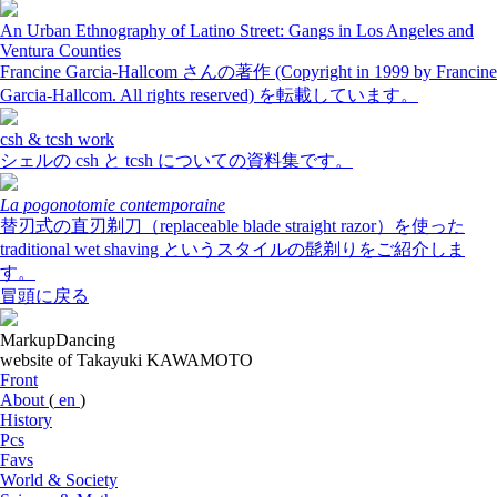
An Urban Ethnography of Latino Street: Gangs in Los Angeles and
Ventura Counties
Francine Garcia-Hallcom さんの著作 (Copyright in 1999 by Francine
Garcia-Hallcom. All rights reserved) を転載しています。
csh & tcsh work
シェルの csh と tcsh についての資料集です。
La pogonotomie contemporaine
替刃式の直刃剃刀（replaceable blade straight razor）を使った
traditional wet shaving というスタイルの髭剃りをご紹介しま
す。
冒頭に戻る
MarkupDancing
website of Takayuki KAWAMOTO
Front
About
(
en
)
History
Pcs
Favs
World & Society