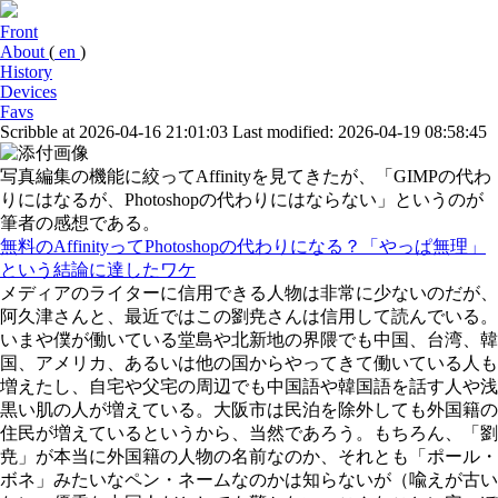
Front
About
(
en
)
History
Devices
Favs
Scribble at 2026-04-16 21:01:03
Last modified: 2026-04-19 08:58:45
写真編集の機能に絞ってAffinityを見てきたが、「GIMPの代わ
りにはなるが、Photoshopの代わりにはならない」というのが
筆者の感想である。
無料のAffinityってPhotoshopの代わりになる？「やっぱ無理」
という結論に達したワケ
メディアのライターに信用できる人物は非常に少ないのだが、
阿久津さんと、最近ではこの劉尭さんは信用して読んでいる。
いまや僕が働いている堂島や北新地の界隈でも中国、台湾、韓
国、アメリカ、あるいは他の国からやってきて働いている人も
増えたし、自宅や父宅の周辺でも中国語や韓国語を話す人や浅
黒い肌の人が増えている。大阪市は民泊を除外しても外国籍の
住民が増えているというから、当然であろう。もちろん、「劉
尭」が本当に外国籍の人物の名前なのか、それとも「ポール・
ボネ」みたいなペン・ネームなのかは知らないが（喩えが古い