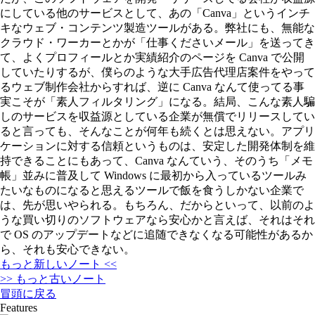
にしている他のサービスとして、あの「Canva」というインチ
キなウェブ・コンテンツ製造ツールがある。弊社にも、無能な
クラウド・ワーカーとかが「仕事くださいメール」を送ってき
て、よくプロフィールとか実績紹介のページを Canva で公開
していたりするが、僕らのような大手広告代理店案件をやって
るウェブ制作会社からすれば、逆に Canva なんて使ってる事
実こそが「素人フィルタリング」になる。結局、こんな素人騙
しのサービスを収益源としている企業が無償でリリースしてい
ると言っても、そんなことが何年も続くとは思えない。アプリ
ケーションに対する信頼というものは、安定した開発体制を維
持できることにもあって、Canva なんていう、そのうち「メモ
帳」並みに普及して Windows に最初から入っているツールみ
たいなものになると思えるツールで飯を食うしかない企業で
は、先が思いやられる。もちろん、だからといって、以前のよ
うな買い切りのソフトウェアなら安心かと言えば、それはそれ
で OS のアップデートなどに追随できなくなる可能性があるか
ら、それも安心できない。
もっと新しいノート <<
>> もっと古いノート
冒頭に戻る
Features