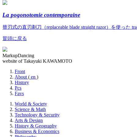
La pogonotomie contemporaine
替刃式の直刃剃刀（replaceable blade straight razor）を使っ
冒頭に戻る
MarkupDancing
website of Takayuki KAWAMOTO
Front
About
(
en
)
History
Pcs
Favs
World & Society
Science & Math
Technology & Security
Arts & Design
History & Geography
Business & Economics
Philosophy