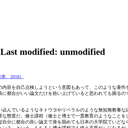
5
Last modified: unmodified
、2018）
の内容を自己点検しようという意図もあって、このような著作
張に都合がいい論文だけを拾い上げていると思われても困るの
い込んでいるようなネトウヨやリベラルのような無知無教養な
要な態度だ。修士課程（修士と博士で一貫教育のようなことを
ば自分に都合の良い論文で身を固めても日本の大学院ていどな
ェンス」という。もちろん博士課程でも使う言葉だ）になるが