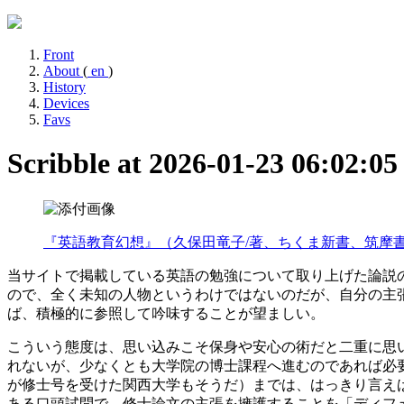
Front
About
(
en
)
History
Devices
Favs
Scribble at 2026-01-23 06:02:0
『英語教育幻想』（久保田竜子/著、ちくま新書、筑摩書房
当サイトで掲載している英語の勉強について取り上げた論説
ので、全く未知の人物というわけではないのだが、自分の主
ば、積極的に参照して吟味することが望ましい。
こういう態度は、思い込みこそ保身や安心の術だと二重に思
れないが、少なくとも大学院の博士課程へ進むのであれば必
が修士号を受けた関西大学もそうだ）までは、はっきり言え
ある口頭試問で、修士論文の主張を擁護することを「ディフ