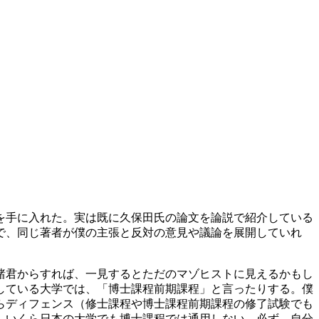
を手に入れた。実は既に久保田氏の論文を論説で紹介している
で、同じ著者が僕の主張と反対の意見や議論を展開していれ
諸君からすれば、一見するとただのマゾヒストに見えるかもし
している大学では、「博士課程前期課程」と言ったりする。僕
らディフェンス（修士課程や博士課程前期課程の修了試験でも
、いくら日本の大学でも博士課程では通用しない。必ず、自分