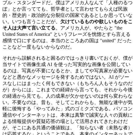
ブル・スタンダードだ。僕はアメリカ人なんて「人種のるつ
ぼ」とか言ってても、哲学者として言わせてもらえば民族
的・歴史的・政治的な分裂症の国家であるとしか思っていな
い。いつも言うことだが、
欠けているものや欲しいものをこ
そ人は大声て言い立てる
。アメリカ人が、やたらと "the
United States of America" というフレーズを恍惚とすら言える
感情で口にするのは、本当のところあの国は "united" だった
ことなど一度もないからなのだ。
それから誤解されると困るのではっきり書いておくが、僕が
当サイトで画像生成 AI を使った写実的な画像を公開してい
るのは、写真が不要になるとか、ましてや写真家が必要ない
などと愚かなメッセージを発するためではない。AI がソー
スなしにはまったく何もできない（もちろん人もそうなのだ
が）からには、これまでの経緯から言っても、それから今後
の経過から見ても、人の成果が欠かせないのは何ら変わらな
い。不要なのは、昔も、そしてこれからも、無能な連中が気
軽に後悔する「やってみた」式のゴミクズである。パソコン
通信やインターネットは、本来は真摯で誠実な人々の貢献に
よる情報提供や質疑応答の場として活用されてきたわけだ
が、そこにある共通の価値観は、「知らない者（未熟な者）
は応答するな」ということである。本来のインターネットで