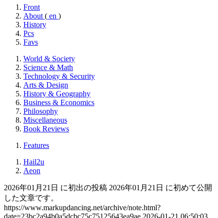
Front
About
(
en
)
History
Pcs
Favs
World & Society
Science & Math
Technology & Security
Arts & Design
History & Geography
Business & Economics
Philosophy
Miscellaneous
Book Reviews
Features
Hail2u
Aeon
2026年01月21日 に初出の投稿
2026年01月21日 に初めて公開
した文章です。
https://www.markupdancing.net/archive/note.html?
date=23bc2a94b0a5dcbc75c75125643ea9ae
2026-01-21 06:50:03