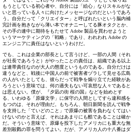
もうとしている初心者や、自分には「絵心」なりスキルがな
いと思っている人々に向けたメッセージなのだというであろ
う。自分だって「クリエイター」と呼ばれたいという脳内補
完計画を抱きながら薄い本でオナニーしてる豚オタクとか、
その手の連中に期待をもたせて Adobe 製品を買わせようと
いうマーケティングの「戦略」であり、われわれ Adobe の
エンジニアに責任はないというわけだ。
でも、これは企業の部長として言うけど、一部の人間（それ
が社長であろうと）がやったことの責任は、組織である以上
は連帯責任なのが大人の態度というものである。自分だけは
違うなどと、戦後に中国人の前で被害者ヅラして見せる広島
の人がいたとしても、彼らだって戦争を煽り立てた経験があ
ろうという意味では、何の過失もない可哀想な人々であると
は思えない。僕が、『夕凪の街 桜の国』などを始めとす
る、いわゆる「原爆文学」に保守の人間としてすら違和感を
もつのは、それが理由だ。もちろん、朝日新聞を読んで戦争
を支持した「ていどのこと」で原爆の被害を負わなくてはい
けないのかと言えば、それはあまりにも酷であることは確か
だ。そういう意味で、原爆を投下したアメリカにも重大な無
差別殺戮の罪を問うてよい。だが、アメリカ人の十八番はダ