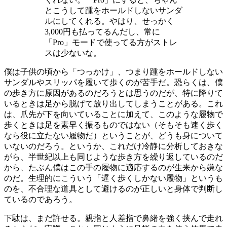
とこうして踵をホールドしないサンダ
ルにしてくれる。やはり、せっかく
3,000円も払ってるんだし、常に
「Pro」モードで使ってる方がストレ
スは少ないな。
僕は子供の頃から「つっかけ」、つまり踵をホールドしない
サンダルやスリッパを履いて歩くのが苦手だ。恐らくは、僕
の歩き方に原因があるのだろうとは思うのだが、特に降りて
いるときは足から脱げて放り出してしまうことがある。これ
は、爪先が下を向いていることに加えて、このような履物で
歩くときは足を素早く振るものではない（そもそも速く歩く
なら役に立たない履物だ）ということが、どうも身について
いないのだろう。というか、これだけ冷静に分析しておきな
がら、半世紀以上も同じような歩き方を繰り返しているのだ
から、たぶん僕はこの手の履物に適応するのが生来から嫌な
のだ。生理的にこういう「遅く歩くしかない履物」というも
のを、不合理な道具として避けるのが正しいと身体で判断し
ているのであろう。
下駄は、まだ許せる。親指と人差指で鼻緒を強く挟んで走れ