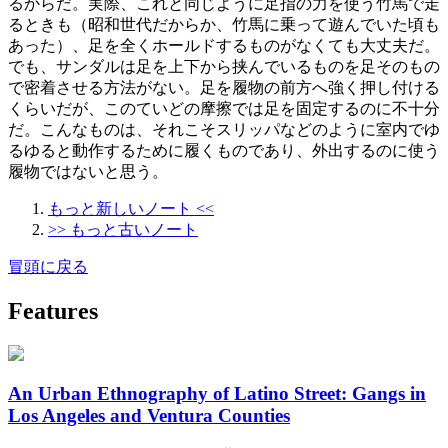
るからだ。実際、これと同じように足指の力を使う竹馬で走
るときも（昭和世代だからか、竹馬に乗って遊んでいた頃も
あった）、足を全くホールドするものがなくても大丈夫だ。
でも、サンダルは足を上下から挟んでいるものを足そのもの
で密着させる方法がない。足を履物の前方へ強く押し付ける
くらいだが、このていどの摩擦では足を固定するのに不十分
だ。こんなものは、それこそスリッパなどのように室内でゆ
るゆると動作するために履くものであり、外出するのに使う
履物ではないと思う。
もっと新しいノート <<
>> もっと古いノート
冒頭に戻る
Features
An Urban Ethnography of Latino Street: Gangs in
Los Angeles and Ventura Counties