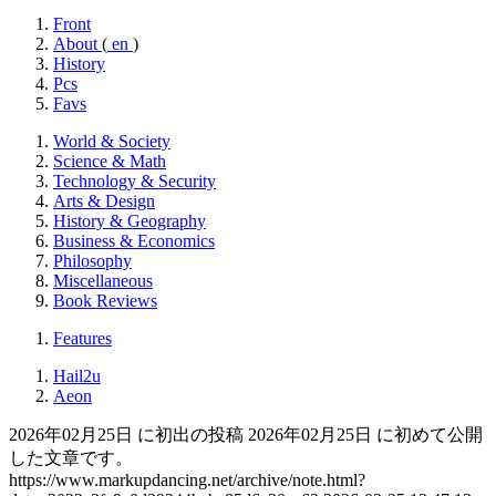
Front
About
(
en
)
History
Pcs
Favs
World & Society
Science & Math
Technology & Security
Arts & Design
History & Geography
Business & Economics
Philosophy
Miscellaneous
Book Reviews
Features
Hail2u
Aeon
2026年02月25日 に初出の投稿
2026年02月25日 に初めて公開
した文章です。
https://www.markupdancing.net/archive/note.html?