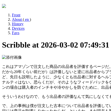
Front
About
(
en
)
History
Devices
Favs
Scribble at 2026-03-02 07:49:3
これはアマゾンで注文した商品の出品者を評価するページだ。
だから20年くらい前だが）は評価しないと逆に出品者から
ど、先日も説明したように、少なくとも出品者に対するヘル
ナルティはない。恐らくだが、そのようなフィードバックをなか
ンの場合は購入者のインチキや冷やかしを防ぐために、出品
そういうわけなので、もう出品者の評価なんて気にしなくて
で、上の事例は僕が注文した古本について出品者を評価して
日には商品が到着しなかったからだ。というか、まだ現在も