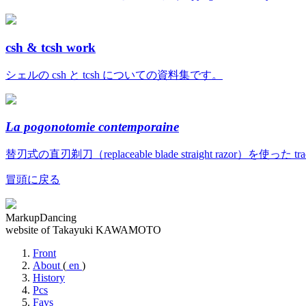
csh & tcsh work
シェルの csh と tcsh についての資料集です。
La pogonotomie contemporaine
替刃式の直刃剃刀（replaceable blade straight razor）を使っ
冒頭に戻る
MarkupDancing
website of Takayuki KAWAMOTO
Front
About
(
en
)
History
Pcs
Favs