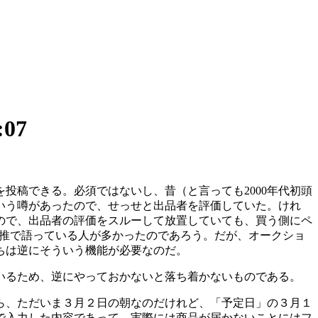
:07
投稿できる。必須ではないし、昔（と言っても2000年代初頭
いう噂があったので、せっせと出品者を評価していた。けれ
ので、出品者の評価をスルーして放置していても、買う側にペ
の類推で語っている人が多かったのであろう。だが、オークショ
ちは逆にそういう機能が必要なのだ。
いるため、逆にやっておかないと落ち着かないものである。
ら、ただいま３月２日の朝なのだけれど、「予定日」の３月１
で入力した内容であって、実際には商品が届かないことにはフ