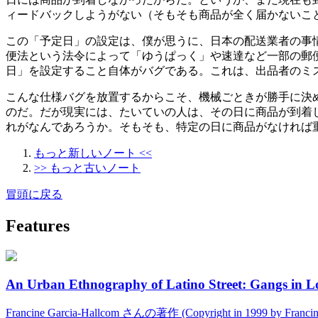
ィードバックしようがない（そもそも商品が全く届かないこ
この「予定日」の設定は、僕が思うに、日本の配送業者の事情
便法という法令によって「ゆうぱっく」や速達など一部の郵
日」を設定すること自体がバグである。これは、出品者のミ
こんな仕様バグを放置するからこそ、機械ごときが勝手に決
のだ。だが現実には、たいていの人は、その日に商品が到着
れがなんであろうか。そもそも、特定の日に商品がなければ
もっと新しいノート <<
>> もっと古いノート
冒頭に戻る
Features
An Urban Ethnography of Latino Street: Gangs in L
Francine Garcia-Hallcom さんの著作 (Copyright in 1999 by Fran