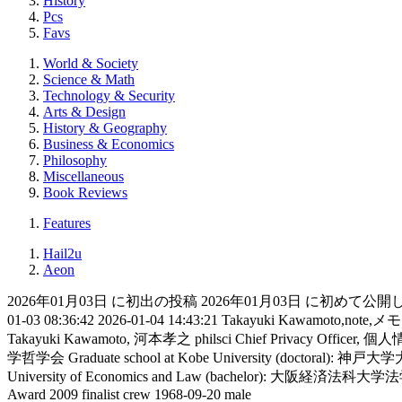
History
Pcs
Favs
World & Society
Science & Math
Technology & Security
Arts & Design
History & Geography
Business & Economics
Philosophy
Miscellaneous
Book Reviews
Features
Hail2u
Aeon
2026年01月03日 に初出の投稿
2026年01月03日 に初めて公
01-03 08:36:42
2026-01-04 14:43:21
Takayuki Kawamoto,note,メモ
Takayuki Kawamoto, 河本孝之
philsci
Chief Privacy Officer, 
学哲学会
Graduate school at Kobe University (docto
University of Economics and Law (bachelor): 大阪経済
Award 2009 finalist crew
1968-09-20
male