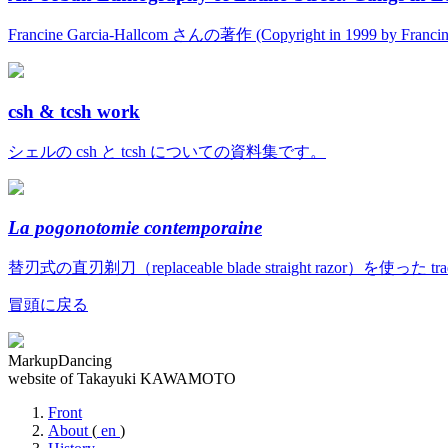
Francine Garcia-Hallcom さんの著作 (Copyright in 1999 by Fran
csh & tcsh work
シェルの csh と tcsh についての資料集です。
La pogonotomie contemporaine
替刃式の直刃剃刀（replaceable blade straight razor）を使っ
冒頭に戻る
MarkupDancing
website of Takayuki KAWAMOTO
Front
About
(
en
)