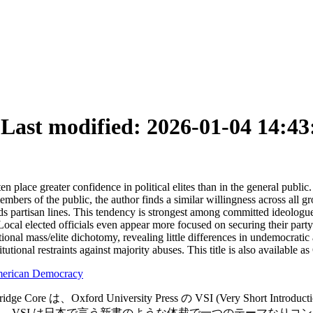
2
Last modified: 2026-01-04 14:43
en place greater confidence in political elites than in the general public
 members of the public, the author finds a similar willingness across all 
ds partisan lines. This tendency is strongest among committed ideologues
ocal elected officials even appear more focused on securing their party
ntional mass/elite dichotomy, revealing little differences in undemocratic
titutional restraints against majority abuses. This title is also availab
American Democracy
Core は、Oxford University Press の VSI (Very Sh
始めた叢書である。VSI は日本で言う新書のような体裁で一つのテーマなり