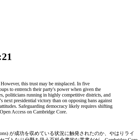
:21
. However, this trust may be misplaced. In five
groups to entrench their party's power when given the
, politicians running in highly competitive districts, and
's next presidential victory than on opposing bans against
 attitudes. Safeguarding democracy likely requires shifting
le as Open Access on Cambridge Core.
ort Introductions) が成功を収めている状況に触発されたのか、やはりライ
コンセプトなり分野を扱う百科全書的な叢書だが、Cambridge Core