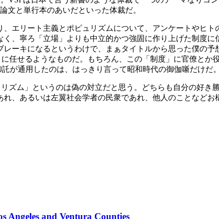
術論文と単行本のあいだといった体裁だ。
り、エリート主義とポピュリズムについて、アンケートやヒト
なく、寧ろ「立場」よりも中立的かつ強固に作り上げた制度に
ブレーキになるというわけで、まぁタイトルから思った僕の予
で言えば、AI に任せるようなものだ。もちろん、この「制度」に官
の御託が通用したのは、はっきり言って昭和時代の御伽噺だけだ
ポピュリズム」というのは偽の対立だと思う。どちらも自分の好
あれ、あるいは左翼社会学者の民衆であれ、他人のことなどお
os Angeles and Ventura Counties