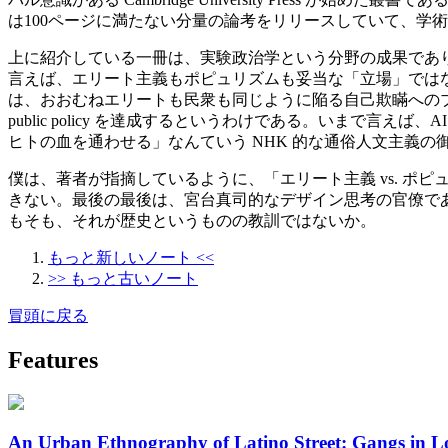
は100ページに満たない分量の論考をリリースしていて、学
上に紹介している一冊は、実験政治学という分野の成果であ
言えば、エリート主義もポピュリズムも妥当な「立場」では
は、おおむねエリートも民衆も同じように陥る自己欺瞞への
public policy を達成するというわけである。いま
ヒトの血を通わせる」なんていう NHK 的な通俗人文主義
僕は、著者が指摘しているように、「エリート主義 vs. 
きない。最後の最後は、宮台真司的なデザイン思考の官僚で
もそも、それが歴史というものの教訓ではないか。
もっと新しいノート <<
>> もっと古いノート
冒頭に戻る
Features
An Urban Ethnography of Latino Street: Gangs in L