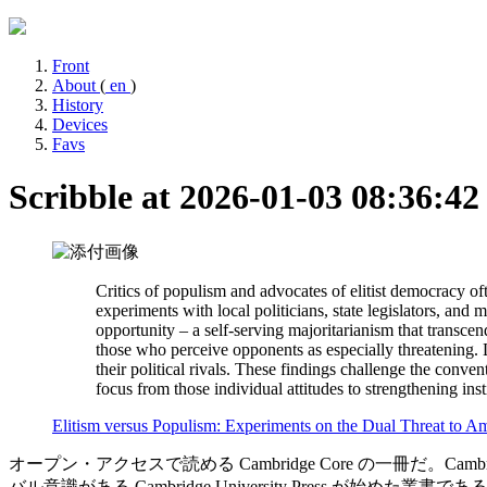
Front
About
(
en
)
History
Devices
Favs
Scribble at 2026-01-03 08:36:4
Critics of populism and advocates of elitist democracy oft
experiments with local politicians, state legislators, and
opportunity – a self-serving majoritarianism that transcen
those who perceive opponents as especially threatening. L
their political rivals. These findings challenge the conve
focus from those individual attitudes to strengthening ins
Elitism versus Populism: Experiments on the Dual Threat to 
オープン・アクセスで読める Cambridge Core の一冊だ。Cambridge 
バル意識がある Cambridge University Press が