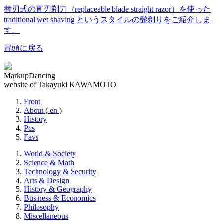
替刃式の直刃剃刀（replaceable blade straight razor）を使った
traditional wet shaving というスタイルの髭剃りをご紹介しま
す。
冒頭に戻る
MarkupDancing
website of Takayuki KAWAMOTO
Front
About
(
en
)
History
Pcs
Favs
World & Society
Science & Math
Technology & Security
Arts & Design
History & Geography
Business & Economics
Philosophy
Miscellaneous