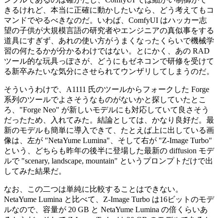
きるけれど、本当に正確に動かしたいなら、どう考えてもコ
マンドでやるべきなのだ。いわば、ComfyUI はハッカー志
望の子供が大規模言語の研究者やエンジニアの真似事をする
道具にすぎず、あれの使い方がうまくなったくらいで機械学
習の何たるかが分かるわけではない。とにかく、あの RAD
ツール的な玩具っぽさが、どうにもゼネコンで研修を受けて
る新卒みたいな気分にさせられてウンザリしてしまうのだ。
そういうわけで、A1111 氏のツールからフォークした Forge
系列のツールでよさそうなものがないかと探していたとこ
ろ、"Forge Neo" が新しいモデルにも対応していて良さそう
だったため、入れてみた。結論としては、かなり良好だ。最
新のモデルも簡単に導入できて、たとえば上に出している画
像は、左が "NetaYume Lumina"、そして右が "Z-Image Turbo"
という、どちらも昨年の後半に登場した最新の diffusion モデ
ルで "scenary, landscape, mountain" というプロンプトだけで出
してみた結果だ。
なお、この二つは単純に比較することはできない。
NetaYume Lumina と比べて、Z-Image Turbo は16ビットのモデ
ルなので、容量が 20 GB と NetaYume Lumina の倍くらいあ