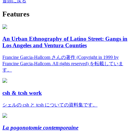
冒頭に戻る
Features
An Urban Ethnography of Latino Street: Gangs in
Los Angeles and Ventura Counties
Francine Garcia-Hallcom さんの著作 (Copyright in 1999 by
Francine Garcia-Hallcom. All rights reserved) を転載していま
す。
csh & tcsh work
シェルの csh と tcsh についての資料集です。
La pogonotomie contemporaine