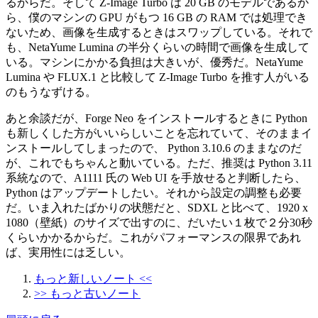
るからだ。そして Z-Image Turbo は 20 GB のモデルであるか
ら、僕のマシンの GPU がもつ 16 GB の RAM では処理でき
ないため、画像を生成するときはスワップしている。それで
も、NetaYume Lumina の半分くらいの時間で画像を生成して
いる。マシンにかかる負担は大きいが、優秀だ。NetaYume
Lumina や FLUX.1 と比較して Z-Image Turbo を推す人がいる
のもうなずける。
あと余談だが、Forge Neo をインストールするときに Python
も新しくした方がいいらしいことを忘れていて、そのままイ
ンストールしてしまったので、 Python 3.10.6 のままなのだ
が、これでもちゃんと動いている。ただ、推奨は Python 3.11
系統なので、A1111 氏の Web UI を手放せると判断したら、
Python はアップデートしたい。それから設定の調整も必要
だ。いま入れたばかりの状態だと、SDXL と比べて、1920 x
1080（壁紙）のサイズで出すのに、だいたい１枚で２分30秒
くらいかかるからだ。これがパフォーマンスの限界であれ
ば、実用性には乏しい。
もっと新しいノート <<
>> もっと古いノート