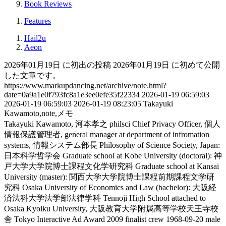
Book Reviews
Features
Hail2u
Aeon
2026年01月19日 に初出の投稿
2026年01月19日 に初めて公開
した文章です。
https://www.markupdancing.net/archive/note.html?
date=0a9a1e0f793fc8a1e3ee0efe35f22334
2026-01-19 06:59:03
2026-01-19 06:59:03
2026-01-19 08:23:05
Takayuki
Kawamoto,note,メモ
Takayuki Kawamoto, 河本孝之
philsci
Chief Privacy Officer, 個人
情報保護管理者, general manager at department of infromation
systems, 情報システム部長
Philosophy of Science Society, Japan:
日本科学哲学会
Graduate school at Kobe University (doctoral): 神
戸大学大学院博士課程文化学研究科
Graduate school at Kansai
University (master): 関西大学大学院博士課程前期課程文学研
究科
Osaka University of Economics and Law (bachelor): 大阪経
済法科大学法学部法律学科
Tennoji High School attached to
Osaka Kyoiku University, 大阪教育大学附属高等学校天王寺校
舎
Tokyo Interactive Ad Award 2009 finalist crew
1968-09-20
male