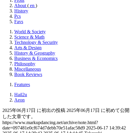
Front
About
(
en
)
History
Pcs
Favs
World & Society
Science & Math
Technology & Security
Arts & Design
History & Geography
Business & Economics
Philosophy
Miscellaneous
Book Reviews
Features
Hail2u
Aeon
2025年06月17日 に初出の投稿
2025年06月17日 に初めて公開
した文章です。
https://www.markupdancing.net/archive/note.html?
date=097481e0cf674d7debb70e51afac58d9
2025-06-17 14:39:42