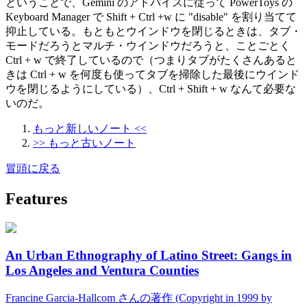
ということで、Gemini のアドバイスに従って PowerToys の
Keyboard Manager で Shift + Ctrl +w に "disable" を割り当てて
抑止している。もともとウインドウを閉じるときは、タブ・
モードだろうとマルチ・ウインドウだろうと、ことごとく
Ctrl + w で終了しているので（つまりタブがたくさんあると
きは Ctrl + w を何度も使ってタブを掃除した最後にウインド
ウを閉じるようにしている）、Ctrl + Shift + w なんて必要な
いのだ。
もっと新しいノート <<
>> もっと古いノート
冒頭に戻る
Features
An Urban Ethnography of Latino Street: Gangs in
Los Angeles and Ventura Counties
Francine Garcia-Hallcom さんの著作 (Copyright in 1999 by