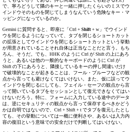
で、寧ろどうして隣のキーと一緒に押したくらいのミスでウ
インドウそのものを閉じてしまうなんていう危険なキー・マ
ッピングになっているのか。
Gemini に質問すると、即座に「Ctrl +
Shift
+ w」でウインド
ウを閉じるようになっていて、タブを閉じるショートカット
の拡張としてウインドウを閉じるショートカットという挙動
が用意されていることそれ自体は正当なことだと言う。もち
ろん、そうだ。でも、HHK のように Ctrl が Shift の上にあろ
うと、あるいは他の一般的なキーボードのように Ctrl が
Shift の下にあろうと、隣接しているキーの押し間違いだけ
で破壊的なことが起きることは、フール・プルーフなどの観
点から言っても避けなくてはいけない。また、仮に誤ってウ
インドウを閉じるにしても、フェイル・セーフの観点から言
って開いているタブをセッションとして復元できなくてはい
けないだろう。特に、フォームに入力している途中のデータ
は、逆にセキュリティの観点から言って保存するべきかどう
かは自明ではないので、Ctrl + Shift + t でタブを復元したとし
ても、その挙動については一概に便利さや、あるいは入力内
容の復旧という意味での安全だけで判断してはいけない。