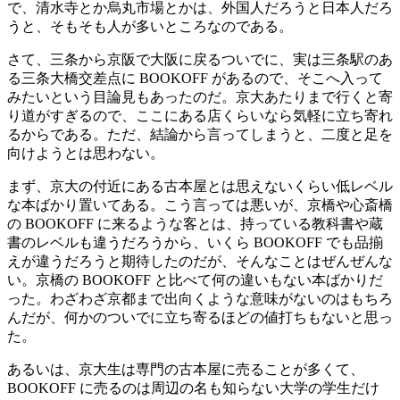
で、清水寺とか烏丸市場とかは、外国人だろうと日本人だろ
うと、そもそも人が多いところなのである。
さて、三条から京阪で大阪に戻るついでに、実は三条駅のあ
る三条大橋交差点に BOOKOFF があるので、そこへ入って
みたいという目論見もあったのだ。京大あたりまで行くと寄
り道がすぎるので、ここにある店くらいなら気軽に立ち寄れ
るからである。ただ、結論から言ってしまうと、二度と足を
向けようとは思わない。
まず、京大の付近にある古本屋とは思えないくらい低レベル
な本ばかり置いてある。こう言っては悪いが、京橋や心斎橋
の BOOKOFF に来るような客とは、持っている教科書や蔵
書のレベルも違うだろうから、いくら BOOKOFF でも品揃
えが違うだろうと期待したのだが、そんなことはぜんぜんな
い。京橋の BOOKOFF と比べて何の違いもない本ばかりだ
った。わざわざ京都まで出向くような意味がないのはもちろ
んだが、何かのついでに立ち寄るほどの値打ちもないと思っ
た。
あるいは、京大生は専門の古本屋に売ることが多くて、
BOOKOFF に売るのは周辺の名も知らない大学の学生だけ