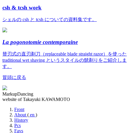
csh & tcsh work
シェルの csh と tcsh についての資料集です。
La pogonotomie contemporaine
替刃式の直刃剃刀（replaceable blade straight razor）を使った
traditional wet shaving というスタイルの髭剃りをご紹介しま
す。
冒頭に戻る
MarkupDancing
website of Takayuki KAWAMOTO
Front
About
(
en
)
History
Pcs
Favs