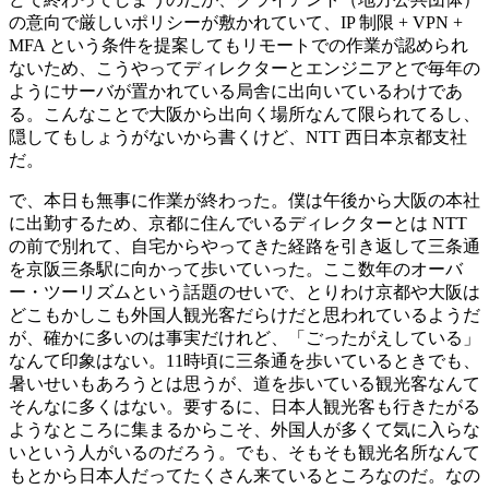
の意向で厳しいポリシーが敷かれていて、IP 制限 + VPN +
MFA という条件を提案してもリモートでの作業が認められ
ないため、こうやってディレクターとエンジニアとで毎年の
ようにサーバが置かれている局舎に出向いているわけであ
る。こんなことで大阪から出向く場所なんて限られてるし、
隠してもしょうがないから書くけど、NTT 西日本京都支社
だ。
で、本日も無事に作業が終わった。僕は午後から大阪の本社
に出勤するため、京都に住んでいるディレクターとは NTT
の前で別れて、自宅からやってきた経路を引き返して三条通
を京阪三条駅に向かって歩いていった。ここ数年のオーバ
ー・ツーリズムという話題のせいで、とりわけ京都や大阪は
どこもかしこも外国人観光客だらけだと思われているようだ
が、確かに多いのは事実だけれど、「ごったがえしている」
なんて印象はない。11時頃に三条通を歩いているときでも、
暑いせいもあろうとは思うが、道を歩いている観光客なんて
そんなに多くはない。要するに、日本人観光客も行きたがる
ようなところに集まるからこそ、外国人が多くて気に入らな
いという人がいるのだろう。でも、そもそも観光名所なんて
もとから日本人だってたくさん来ているところなのだ。なの