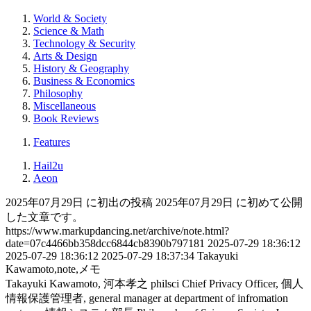
World & Society
Science & Math
Technology & Security
Arts & Design
History & Geography
Business & Economics
Philosophy
Miscellaneous
Book Reviews
Features
Hail2u
Aeon
2025年07月29日 に初出の投稿
2025年07月29日 に初めて公開
した文章です。
https://www.markupdancing.net/archive/note.html?
date=07c4466bb358dcc6844cb8390b797181
2025-07-29 18:36:12
2025-07-29 18:36:12
2025-07-29 18:37:34
Takayuki
Kawamoto,note,メモ
Takayuki Kawamoto, 河本孝之
philsci
Chief Privacy Officer, 個人
情報保護管理者, general manager at department of infromation