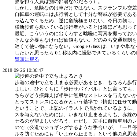
察を担う人員は別の部署なのだろう）。
しかし、危険なのは車だけではない。スクランブル交差点
自転車の運転には歩行者として十分な警戒が必要である
っ込んでくるため、逆に危険極まりない。今日の朝も、
横断歩道を歩いている歩行者がいるとは露ほども思って
最近、こういうのに出くわすと咄嗟に写真を撮っておい
そんな必要もなければ価値もない。どのみち交通規制を
遅くて使い物にならない。Google Glass は、
したいと思ったら 0.1 秒以内に撮影できているくら
冒頭に戻る
2018-09-26 10:36:47
歩道の途中で立ち止まる必要があるとき、もちろん歩行
ましい。ひとくちに「歩行サバイバル」とは言っても、
ちらがどう振舞えば相手に無用なストレスを与えないか
とってストレスになるかという基準で〈情動に任せて動
ということで、上記のイラストで描かれているように、
スを与えないためには、いきなり止まるよりも、赤線の
せるのが望ましいだろう。ただし、左手に自転車用のレ
ので（公道でジョギングするような手合いが、「一旦停
ルを防ぐためにも「いまから止まる」という他の意思表