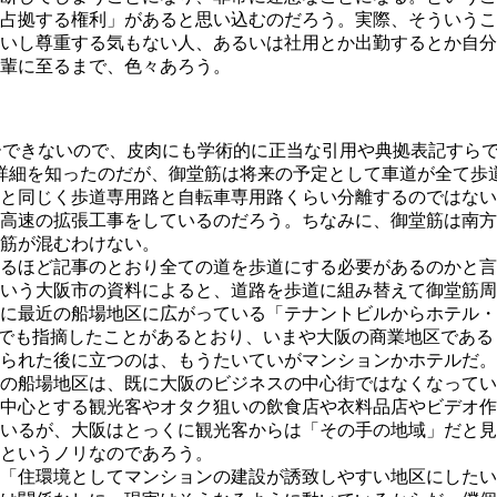
占拠する権利」があると思い込むのだろう。実際、そういうこ
いし尊重する気もない人、あるいは社用とか出勤するとか自分
輩に至るまで、色々あろう。
walk/（JavaScript でコピーできないので、皮肉にも学術的に正当
事で詳細を知ったのだが、御堂筋は将来の予定として車道が全て
と同じく歩道専用路と自転車専用路くらい分離するのではない
高速の拡張工事をしているのだろう。ちなみに、御堂筋は南方
筋が混むわけない。
るほど記事のとおり全ての道を歩道にする必要があるのかと言
という大阪市の資料によると、道路を歩道に組み替えて御堂筋
に最近の船場地区に広がっている「テナントビルからホテル・
es でも指摘したことがあるとおり、いまや大阪の商業地区で
られた後に立つのは、もうたいていがマンションかホテルだ。
の船場地区は、既に大阪のビジネスの中心街ではなくなってい
中心とする観光客やオタク狙いの飲食店や衣料品店やビデオ作
いるが、大阪はとっくに観光客からは「その手の地域」だと見
というノリなのであろう。
「住環境としてマンションの建設が誘致しやすい地区にしたい