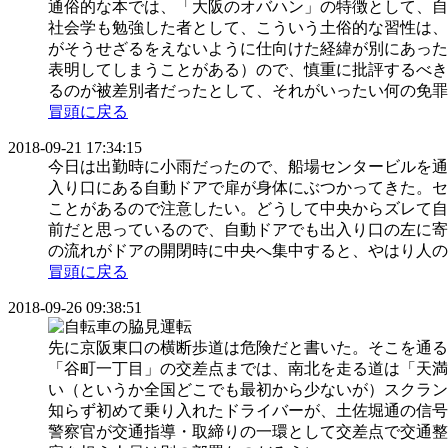
通俗的な本では、「大阪のオバハン」の特徴として、自
社会学も勉強した者として、こういう土俗的な習性は、
がそうせざるをえないように仕向けた経緯が別にあった
表明してしまうことがある）ので、慎重に批評するべき
るのが被差別者だったとして、それがいったい何の免罪
冒頭に戻る
2018-09-21 17:34:15
今日は出勤時に小雨だったので、船場センタービルを通
入り口にある自動ドアで扉が身体にぶつかってきた。セ
ことがあるので注意したい。どうして中央からズレて自
前だと思っているので、自動ドアでも出入り口の左に寄
の流れがドアの開閉時に中央へ集中すると、やはり人の
冒頭に戻る
2018-09-26 09:38:51
先に京阪東口の横断歩道は危険だと書いた。そこを通る
「谷町一丁目」の交差点までは、南北を走る道は「天満
い（というか全国どこでも最初から少ないが）スクラン
知らず初めて乗り入れたドライバーが、土佐堀通の信号
警察官が交通指導・取締りの一環として交差点で交通整