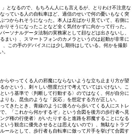
e”）」となるので、もちろん人にも言えるが、とりわけ不注意な
なっている人の自転車ほど、過信のせいで何の憂いもなく突
ぶつかられそうになった。本人は左ばかり見ていて、右側に
かりそうになったことなど全く気付かずに向かって行った。
パーソナルデータ法制の実務家として顔などは出さないし、
るまい）、スマートフォンのカメラというのは起動が非常に
が（笑）、この手のデバイスには少し期待はしている。何かを撮影
い。
からやってくる人の邪魔にならないような立ち止まり方が望
るかという、刺々しい態度だけで考えていてはいけない。こ
という基準で〈判断して行動する〉のではなく、何が自分に
よりも、昆虫のような「反応」を想定する方が正しい。
ってきたとき、青線のように後ろから歩いてくる人にストレ
で、「これから何かするぞ」という合図を後方の歩行者へ見
ング権の行使者〉がいたりすると進路を邪魔することになる
という観念に優先させるとは思えないので）、無駄なトラブ
ルールとして、歩行者も自転車に倣って片手を挙げて合図す