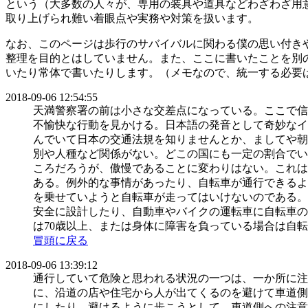
という（大多数の人々が、専用の装具や道具などわざわざ用
取り上げられ難い着眼点や実務や対策を扱います。
なお、このページは歩行のサバイバルに関わる僕の思い付き
整理を目的とはしていません。また、ここに書いたことを別
いたり常体で書いたりします。（メモなので、統一する必要は感じま
2018-09-06 12:54:55
天満警察署の前は小さな交差点になっている。ここで信
不愉快な行動を見かける。日本語の発音として奇妙なイ
んでいて日本の交通法規を知りませんとか、ましてや朝
別や人種など関係がない。どこの国にも一定の割合でい
ころだろうが、傲慢であることに変わりはない。これは
ある。例外的な事情があったり、自転車が通行できるよ
を乗せていようと自転車が走ってはいけないのである。
安全に設計したり、自動車やバイクの運転車に自転車の通行
は70歳以上、または身体に障害を負っている場合は自
冒頭に戻る
2018-09-06 13:39:12
通行していて危険と思われる状況の一つは、一か所に注
に、沿道の店や住宅から人が出てくるのを避けて車道側
にしたり、避けるように歩こうとして、車道側への注意