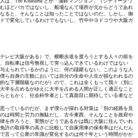
he Kitahama とか「蒲鉾マンション」（シティータワ
むほどバカではないし、船場なんて場所が元からどうであれ
なると、そんなことは知ったことではないのだ。しかし、御
ドで変化しているわけでもないし、竹中やヨドコウや大阪ガ
テレビ大阪がある）で、横断歩道を渡ろうとする人々の前を
で、自転車は信号無視して突っ込んできているわけではない
与えられているかのように、何の躊躇もない。このような人
僕ら自身の主観においては自分の生命や人生が損なわれるの
的な下層階級なのだが）ので、これは全くもって我々（別に
大半を占めるがゆえに大半を占める人間が正しく適正なこと
らともかく、社会科学者として真面目に期待している者など
思っているのだが、まず僕らが採れる対策は「別の経路を見
のは時間と労力の無駄だし、古今東西、そんなことを政府や
律を作ろうと、実態がどうであるかは既に大阪に住んでいれ
免許の取得率の高さに比較して自家用車の保有率はだんだん
で言って公衆の常識が変化するのは何十年という時間がかか