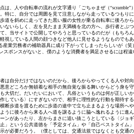
は、人や自転車の流れが文字通り「ごちゃまぜ（“scrambl
。特に、自分では周囲を見て注意しながら走っているつもりに
歩道を斜めに走ってきた黒い服の女性が乗る自転車に後ろから
いないらしく、左を見たまま天満橋を北の方へ、歩行者とぶつ
て、当サイトで公開してやろうと思っているのだが（もちろん
軽視している人間の顔つきなど他人に見せるようなものでもあ
いまや単なる産業労務者の補助器具に成り下がってしまったらしい
いのレスポンスがないと、僕のような消費者を満足させるには程遠
者は自分だけではないのだから、後ろからやってくる人や対向
悪意どころか無頓着な相手の無自覚な振る舞いからどう身を守
も大切だ。だいたいにおいて、凡俗というものは何が正しいか
作している〉にすぎないので、相手に理性的な行動を期待する
横断歩道を渡るために歩道の途中で立ち止まるような場所へや
ように後ろから来る人へ道を譲るように脇へ逸れるように進ん
ーンがあったり、左からまさに追い抜こうとしている〈ジョギ
止」という公共道徳を「予定タイム」や「自己ベストタイム」
示が必要だろう。（僕としては、交通法規ではなくとも交通の