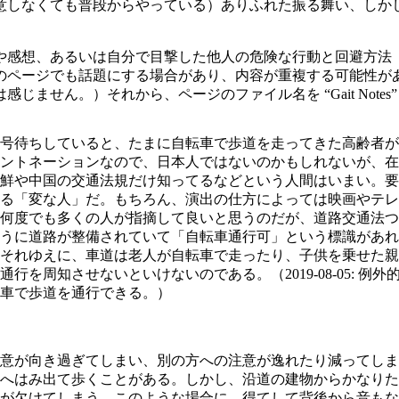
意しなくても普段からやっている）ありふれた振る舞い、しか
や感想、あるいは自分で目撃した他人の危険な行動と回避方法
のページでも話題にする場合があり、内容が重複する可能性が
せん。）それから、ページのファイル名を “Gait Notes”
号待ちしていると、たまに自転車で歩道を走ってきた高齢者が
ントネーションなので、日本人ではないのかもしれないが、在
鮮や中国の交通法規だけ知ってるなどという人間はいまい。要
る「変な人」だ。もちろん、演出の仕方によっては映画やテレ
何度でも多くの人が指摘して良いと思うのだが、道路交通法つ
うに道路が整備されていて「自転車通行可」という標識があれ
それゆえに、車道は老人が自転車で走ったり、子供を乗せた親
を周知させないといけないのである。（2019-08-05: 例
転車で歩道を通行できる。）
意が向き過ぎてしまい、別の方への注意が逸れたり減ってしま
へはみ出て歩くことがある。しかし、沿道の建物からかなりた
が欠けてしまう。このような場合に、得てして背後から音もな