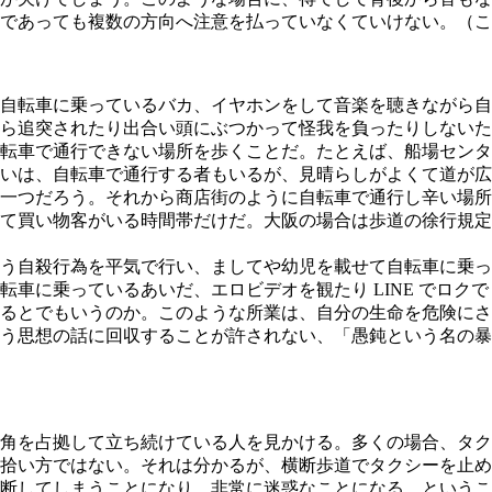
であっても複数の方向へ注意を払っていなくていけない。（こ
自転車に乗っているバカ、イヤホンをして音楽を聴きながら自転車
ら追突されたり出合い頭にぶつかって怪我を負ったりしないた
転車で通行できない場所を歩くことだ。たとえば、船場センタ
いは、自転車で通行する者もいるが、見晴らしがよくて道が広
一つだろう。それから商店街のように自転車で通行し辛い場所
て買い物客がいる時間帯だけだ。大阪の場合は歩道の徐行規定
う自殺行為を平気で行い、ましてや幼児を載せて自転車に乗っ
転車に乗っているあいだ、エロビデオを観たり LINE でロク
るとでもいうのか。このような所業は、自分の生命を危険にさ
う思想の話に回収することが許されない、「愚鈍という名の暴
角を占拠して立ち続けている人を見かける。多くの場合、タク
拾い方ではない。それは分かるが、横断歩道でタクシーを止め
断してしまうことになり、非常に迷惑なことになる。というこ