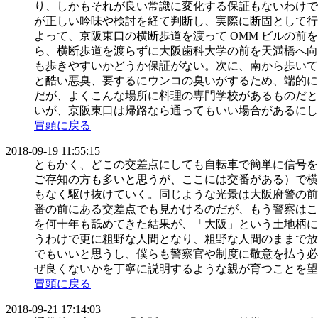
り、しかもそれが良い常識に変化する保証もないわけで
が正しい吟味や検討を経て判断し、実際に断固として行
よって、京阪東口の横断歩道を渡って OMM ビルの
ら、横断歩道を渡らずに大阪歯科大学の前を天満橋へ向
も歩きやすいかどうか保証がない。次に、南から歩いて
と酷い悪臭、要するにウンコの臭いがするため、端的に
だが、よくこんな場所に料理の専門学校があるものだと
いが、京阪東口は帰路なら通ってもいい場合があるにし
冒頭に戻る
2018-09-19 11:55:15
ともかく、どこの交差点にしても自転車で簡単に信号を
ご存知の方も多いと思うが、ここには交番がある）で横
もなく駆け抜けていく。同じような光景は大阪府警の前
番の前にある交差点でも見かけるのだが、もう警察はこ
を何十年も舐めてきた結果が、「大阪」という土地柄に
うわけで更に粗野な人間となり、粗野な人間のままで放
でもいいと思うし、僕らも警察官や制度に敬意を払う必
ぜ良くないかを丁寧に説明するような親が育つことを望
冒頭に戻る
2018-09-21 17:14:03