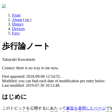
Front
About
(
en
)
History
Devices
Favs
歩行論ノート
Takayuki Kawamoto
Contact: there is no way to me now.
First appeared: 2018-09-06 12:54:55,
Modified: you can find each date of modification per entry below.
Last modified: 2019-07-30 10:12:48.
はじめに
このトピックを公開するにあたって
趣旨を表明したページ
で