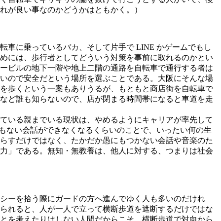
れが良い事なのかどうかはともかく。）
に乗っているバカ、そして片手で LINE かゲームでもし
めには、歩行者としてどういう対策を事前に取れるのかとい
ービルの地下一階や地上二階の通路を自転車で通行する者は
いので安全だという場所を選ぶことである。大阪にそんな場
を歩くという一案もありうるが、もともと商店街を自転車で
など誰も知らないので、店が閉まる時間帯になると車道を走
ている親までいる現状は、やめるようにキャリアが率先して
でもない会話ができなくなるくらいのことで、いったい何の生
らすだけではなく、たかだか愚にもつかない会話や音楽のた
力」である。無知・無教養は、他人に対する、つまりは社会
シーを拾う際にガードの方へ進んでゆく人も多いのだけれ
られると、人が一人で立って横断歩道を遮断するだけではな
とを考えたりはしない人間だからこそ、横断歩道で対向から