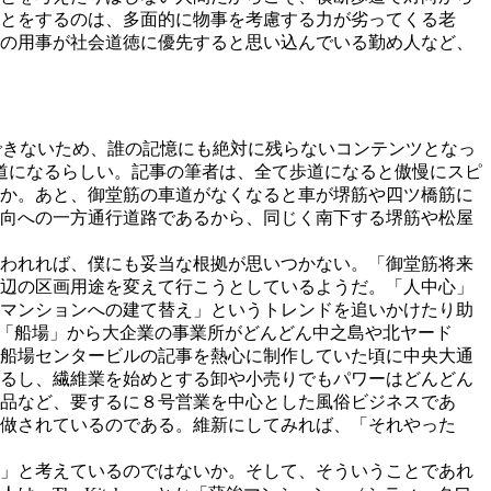
とをするのは、多面的に物事を考慮する力が劣ってくる老
の用事が社会道徳に優先すると思い込んでいる勤め人など、
な引用や典拠表記すらできないため、誰の記憶にも絶対に残らないコンテンツとなっ
歩道になるらしい。記事の筆者は、全て歩道になると傲慢にスピ
か。あと、御堂筋の車道がなくなると車が堺筋や四ツ橋筋に
向への一方通行道路であるから、同じく南下する堺筋や松屋
われれば、僕にも妥当な根拠が思いつかない。「御堂筋将来
周辺の区画用途を変えて行こうとしているようだ。「人中心」
マンションへの建て替え」というトレンドを追いかけたり助
ある「船場」から大企業の事業所がどんどん中之島や北ヤード
船場センタービルの記事を熱心に制作していた頃に中央大通
るし、繊維業を始めとする卸や小売りでもパワーはどんどん
品など、要するに８号営業を中心とした風俗ビジネスであ
做されているのである。維新にしてみれば、「それやった
」と考えているのではないか。そして、そういうことであれ