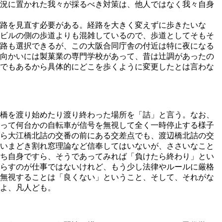
況に置かれた我々が採るべき対策は、他人ではなく我々自身
経路を見直す必要がある。経路を大きく変えずに歩きたいな
 ビルの側の歩道よりも混雑しているので、歩道としてそもそ
路も選択できるが、この大阪合同庁舎の付近は特に夜になる
向かいには製菓業の専門学校があって、昔は辻調があったの
でもあるから具体的にどこを歩くように変更したとは言わな
橋を渡り始めたり渡り終わった場所を「詰」と言う。なお、
って何台かの自転車が信号を無視して全く一時停止する様子
ら大江橋北詰の交番の前にある交差点でも、渡辺橋北詰の交
いまどき割れ窓理論など信奉してはいないが、ささいなこと
ち自身ですら、そうであってみれば「負けたら終わり」とい
らすのが仕事ではないけれど、もう少し法律やルールに厳格
無視することは「良くない」ということ、そして、それがな
よ、凡人ども。