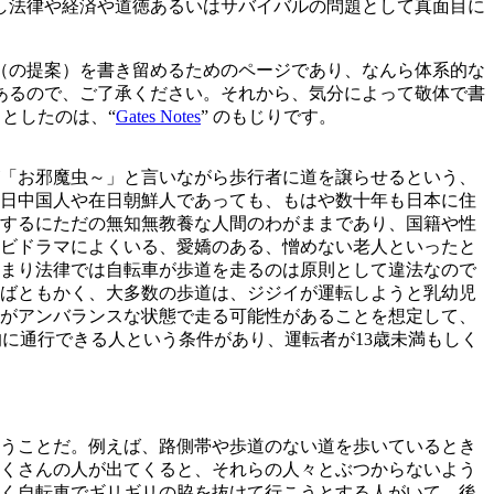
し法律や経済や道徳あるいはサバイバルの問題として真面目に
（の提案）を書き留めるためのページであり、なんら体系的な
あるので、ご了承ください。それから、気分によって敬体で書
 としたのは、“
Gates Notes
” のもじりです。
「お邪魔虫～」と言いながら歩行者に道を譲らせるという、
日中国人や在日朝鮮人であっても、もはや数十年も日本に住
するにただの無知無教養な人間のわがままであり、国籍や性
ビドラマによくいる、愛嬌のある、憎めない老人といったと
まり法律では自転車が歩道を走るのは原則として違法なので
ばともかく、大多数の歩道は、ジジイが運転しようと乳幼児
がアンバランスな状態で走る可能性があることを想定して、
外的に通行できる人という条件があり、運転者が13歳未満もしく
うことだ。例えば、路側帯や歩道のない道を歩いているとき
くさんの人が出てくると、それらの人々とぶつからないよう
く自転車でギリギリの脇を抜けて行こうとする人がいて、後