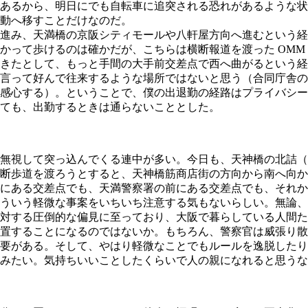
あるから、明日にでも自転車に追突される恐れがあるような状
動へ移すことだけなのだ。
前を進み、天満橋の京阪シティモールや八軒屋方向へ進むという
かって歩けるのは確かだが、こちらは横断報道を渡った OMM
きたとして、もっと手間の大手前交差点で西へ曲がるという経
言って好んで往来するような場所ではないと思う（合同庁舎の
感心する）。ということで、僕の出退勤の経路はプライバシー
ても、出勤するときは通らないこととした。
無視して突っ込んでくる連中が多い。今日も、天神橋の北詰（
断歩道を渡ろうとすると、天神橋筋商店街の方向から南へ向か
にある交差点でも、天満警察署の前にある交差点でも、それか
ういう軽微な事案をいちいち注意する気もないらしい。無論、
対する圧倒的な偏見に至っており、大阪で暮らしている人間た
置することになるのではないか。もちろん、警察官は威張り散
要がある。そして、やはり軽微なことでもルールを逸脱したり
みたい。気持ちいいことしたくらいで人の親になれると思うな