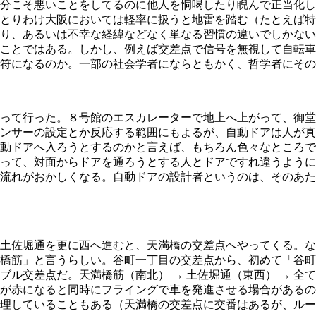
分こそ悪いことをしてるのに他人を恫喝したり睨んで正当化し
とりわけ大阪においては軽率に扱うと地雷を踏む（たとえば特
り、あるいは不幸な経緯などなく単なる習慣の違いでしかない
ことではある。しかし、例えば交差点で信号を無視して自転車
符になるのか。一部の社会学者にならともかく、哲学者にその
って行った。８号館のエスカレーターで地上へ上がって、御堂
ンサーの設定とか反応する範囲にもよるが、自動ドアは人が真
動ドアへ入ろうとするのかと言えば、もちろん色々なところで
って、対面からドアを通ろうとする人とドアですれ違うように
流れがおかしくなる。自動ドアの設計者というのは、そのあた
土佐堀通を更に西へ進むと、天満橋の交差点へやってくる。な
橋筋」と言うらしい。谷町一丁目の交差点から、初めて「谷町
ブル交差点だ。天満橋筋（南北） → 土佐堀通（東西） → 
が赤になると同時にフライングで車を発進させる場合があるの
理していることもある（天満橋の交差点に交番はあるが、ルー