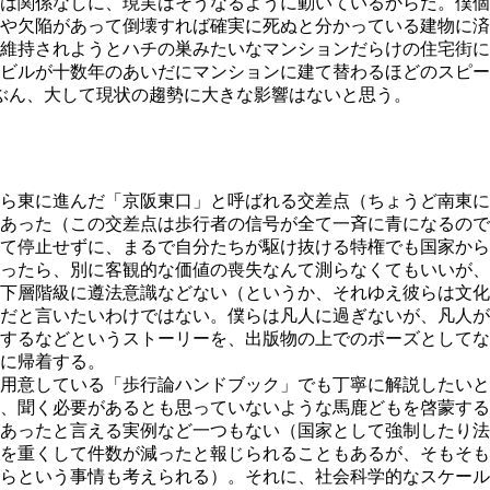
係なしに、現実はそうなるように動いているからだ。僕個人は、T
や欠陥があって倒壊すれば確実に死ぬと分かっている建物に済
維持されようとハチの巣みたいなマンションだらけの住宅街に
ビルが十数年のあいだにマンションに建て替わるほどのスピー
。たぶん、大して現状の趨勢に大きな影響はないと思う。
ら東に進んだ「京阪東口」と呼ばれる交差点（ちょうど南東に
はあった（この交差点は歩行者の信号が全て一斉に青になるの
て停止せずに、まるで自分たちが駆け抜ける特権でも国家から
ったら、別に客観的な価値の喪失なんて測らなくてもいいが、
下層階級に遵法意識などない（というか、それゆえ彼らは文化
だと言いたいわけではない。僕らは凡人に過ぎないが、凡人が
するなどというストーリーを、出版物の上でのポーズとしてな
に帰着する。
用意している「歩行論ハンドブック」でも丁寧に解説したいと
、聞く必要があるとも思っていないような馬鹿どもを啓蒙する
あったと言える実例など一つもない（国家として強制したり法
を重くして件数が減ったと報じられることもあるが、そもそも
らという事情も考えられる）。それに、社会科学的なスケール