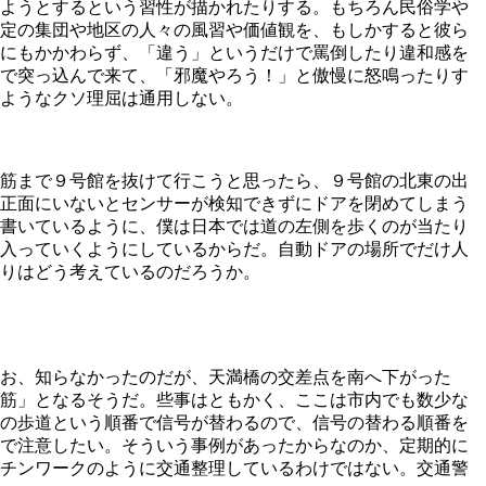
ようとするという習性が描かれたりする。もちろん民俗学や
定の集団や地区の人々の風習や価値観を、もしかすると彼ら
にもかかわらず、「違う」というだけで罵倒したり違和感を
で突っ込んで来て、「邪魔やろう！」と傲慢に怒鳴ったりす
ようなクソ理屈は通用しない。
筋まで９号館を抜けて行こうと思ったら、９号館の北東の出
正面にいないとセンサーが検知できずにドアを閉めてしまう
書いているように、僕は日本では道の左側を歩くのが当たり
入っていくようにしているからだ。自動ドアの場所でだけ人
りはどう考えているのだろうか。
お、知らなかったのだが、天満橋の交差点を南へ下がった
筋」となるそうだ。些事はともかく、ここは市内でも数少な
全ての歩道という順番で信号が替わるので、信号の替わる順番を
で注意したい。そういう事例があったからなのか、定期的に
チンワークのように交通整理しているわけではない。交通警