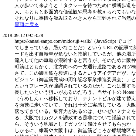
人が歩いて来ようと「タクシーを待つために横断歩道を
人、もともと多面的な価値観や思考を教えられてもいな
それなりに事情を汲み取るべき人から非難されて当然の
冒頭に戻る
2018-09-12 09:53:28
https://kansai-sanpo.com/midosuji-
てしまっている。愚かなことだ）という URL の記
ードを出す自転車が危ないと指摘しているが、他の場所
流入して他の車道が混雑すると言うが、そのために阪神
町筋はともかく、北方向への一方通行道路である四ツ橋
さて、この御堂筋を歩道にするというアイデアだが、な
ビジョン（御堂筋完成80周年記念事業推進委員会）」
というフレーズが強調されているのだが、これは要する
長したいという狙いがあるのだろう。当サイトの Not
（うめしん）へ移転しており、テナントビルが建て替え
を頻繁に歩いていて、それは十分に実感している。大阪
落ちてきている。集客力があるのは、せいぜいミナミを
る。大阪ではカジノを誘致する是非について議論されて
ら、そういう地域としてガッツリ儲けさせてもらおか」
しかるに、維新や大阪市は、御堂筋どころか船場地区を