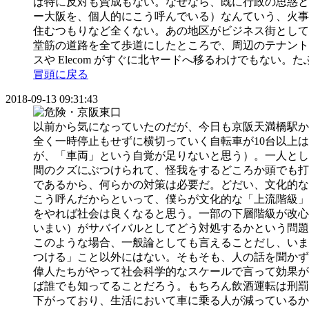
ば特に反対も賛成もない。なぜなら、既に行政の思惑とは関
ー大阪を、個人的にこう呼んでいる）なんていう、火事
住むつもりなど全くない。あの地区がビジネス街として
堂筋の道路を全て歩道にしたところで、周辺のテナント
スや Elecom がすぐに北ヤードへ移るわけでもない
冒頭に戻る
2018-09-13 09:31:43
以前から気になっていたのだが、今日も京阪天満橋駅か
全く一時停止もせずに横切っていく自転車が10台以上
が、「車両」という自覚が足りないと思う）。一人とし
間のクズにぶつけられて、怪我をするどころか頭でも打
であるから、何らかの対策は必要だ。どだい、文化的な
こう呼んだからといって、僕らが文化的な「上流階級」
をやれば社会は良くなると思う。一部の下層階級が改心
いまい）がサバイバルとしてどう対処するかという問題
このような場合、一般論としても言えることだし、いま
つける」こと以外にはない。そもそも、人の話を聞かず
偉人たちがやって社会科学的なスケールで言って効果が
ば誰でも知ってることだろう。もちろん飲酒運転は刑罰
下がっており、生活において車に乗る人が減っているか