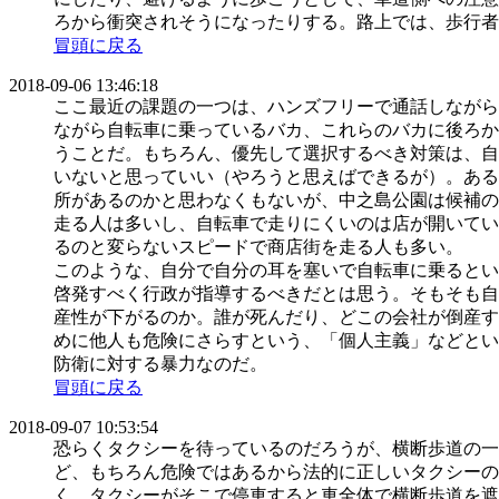
ろから衝突されそうになったりする。路上では、歩行者
冒頭に戻る
2018-09-06 13:46:18
ここ最近の課題の一つは、ハンズフリーで通話しながら
ながら自転車に乗っているバカ、これらのバカに後ろか
うことだ。もちろん、優先して選択するべき対策は、自
いないと思っていい（やろうと思えばできるが）。ある
所があるのかと思わなくもないが、中之島公園は候補の
走る人は多いし、自転車で走りにくいのは店が開いてい
るのと変らないスピードで商店街を走る人も多い。
このような、自分で自分の耳を塞いで自転車に乗るとい
啓発すべく行政が指導するべきだとは思う。そもそも自
産性が下がるのか。誰が死んだり、どこの会社が倒産す
めに他人も危険にさらすという、「個人主義」などとい
防衛に対する暴力なのだ。
冒頭に戻る
2018-09-07 10:53:54
恐らくタクシーを待っているのだろうが、横断歩道の一
ど、もちろん危険ではあるから法的に正しいタクシーの
く、タクシーがそこで停車すると車全体で横断歩道を遮