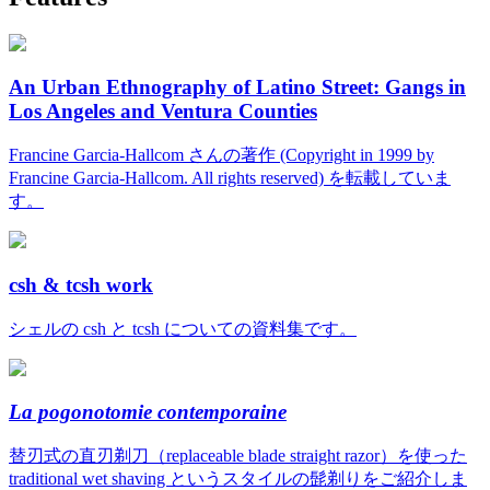
An Urban Ethnography of Latino Street: Gangs in
Los Angeles and Ventura Counties
Francine Garcia-Hallcom さんの著作 (Copyright in 1999 by
Francine Garcia-Hallcom. All rights reserved) を転載していま
す。
csh & tcsh work
シェルの csh と tcsh についての資料集です。
La pogonotomie contemporaine
替刃式の直刃剃刀（replaceable blade straight razor）を使った
traditional wet shaving というスタイルの髭剃りをご紹介しま