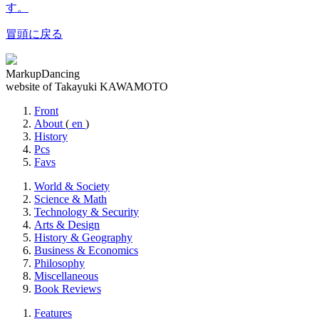
す。
冒頭に戻る
MarkupDancing
website of Takayuki KAWAMOTO
Front
About
(
en
)
History
Pcs
Favs
World & Society
Science & Math
Technology & Security
Arts & Design
History & Geography
Business & Economics
Philosophy
Miscellaneous
Book Reviews
Features