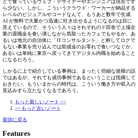
とで食っているウェブ・デザイナーやエンジニアは現在です
ら少ない。しかし、こういうクラウド・ワーカーが納品する
レベルのビジュアルやコードなんて、もうあと数年で生成
AI が無料で大量かつ迅速に吐き出せるようになるのは目に
見えているので、そういう人々はそれぞれのド田舎で上場企
業の退職金を食い潰しながら気取ったカフェでもやるか、あ
るいは地元の自治体に「ITコンサルタント」と称してロクで
もない事業を売り込んでは助成金のお零れで食いつなぐか、
あるいは単純に東京へ戻ってきてデジタル内職を始めること
になるだろう。
しかるに上で紹介している事例は、まったく些細な規模の話
ではあるが、それでも成功事例であるということは指摘して
おきたい。もういまからの時代は、こういう働き方や収入の
見込みすら立たなくなるであろう。
もっと新しいノート <<
>> もっと古いノート
冒頭に戻る
Features