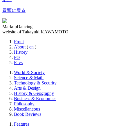
冒頭に戻る
MarkupDancing
website of Takayuki KAWAMOTO
Front
About
(
en
)
History
Pcs
Favs
World & Society
Science & Math
Technology & Security
Arts & Design
History & Geography
Business & Economics
Philosophy
Miscellaneous
Book Reviews
Features