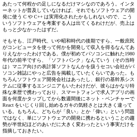
あたって何程かの足しになるだけマシなのであろう。インタ
ーネットが普及していなければ、それでもソフトウェアの開
発に使う C や C++ は実用化されたかもしれないので、こう
いうソフトウェアを考案する人は出てくるわけだが、売上は
もっと少なかったはずだ。
そもそも、江戸時代、いや昭和時代の後期ですら、一般庶民
がコンピュータを使って何かを開発して収入を得るなんてあ
りえなかったわけである。僕が初めてパソコンに触れた1980
年代の前半ですら、「ソフトバンク」なんていう（その当時
は）マニア向けの表計算ソフトなんかを扱うセコい会社がパ
ソコン雑誌にやっと広告を掲載していたくらいであった。も
ちろんソフトウェア開発会社はあったし、銀行の基幹系シス
テムに従事するエンジニアもいたわけだが、彼らはかなり特
殊な来歴で携わっており、スマートフォンで求人アプリの画
面を何度かタップしてから数週間後にネット・ベンチャーで
React をいじくり回し始めるガキの気軽さとは大きく違って
いる。もちろん、どちらが「良い」とか「偉い」という問題
ではなく、単にソフトウェアの開発に携わるということの趨
勢が半世紀ほどのあいだに大きく変わったという事実だけを
指摘しておきたい。