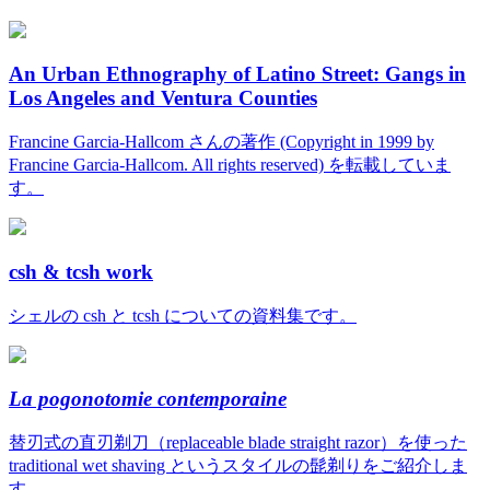
An Urban Ethnography of Latino Street: Gangs in
Los Angeles and Ventura Counties
Francine Garcia-Hallcom さんの著作 (Copyright in 1999 by
Francine Garcia-Hallcom. All rights reserved) を転載していま
す。
csh & tcsh work
シェルの csh と tcsh についての資料集です。
La pogonotomie contemporaine
替刃式の直刃剃刀（replaceable blade straight razor）を使った
traditional wet shaving というスタイルの髭剃りをご紹介しま
す。