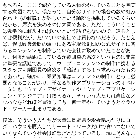
もちろん、ここで紹介している人物のやっていることを嘲笑
する意図もない。僕だって、自分のサイトで場合の数や組み
合わせ（の解説）が難しいという論説を掲載しているくらい
だから、席次を決めるのは大変である。ただ、こういうこと
は数学的に解決すればいいという話でもないので、道具とし
ては便利だが、たいていの会社では買わないだろう。たとえ
ば、僕は毀誉褒貶の渦中にある宝塚歌劇団の公式サイトに関
わるコンテンツを制作していた会社に勤めていたことがあ
り、何度か話題にしているが劇団員の席次というものは非常
に重要な話題であって、ウェブ・コンテンツの制作に携わる
スタッフも劇団員の席次を「暗記」するよう求められたもの
であった。確かに、業界知識はコンテンツの制作にとって必
要となることがあり、単なる制作アプリケーションのオペレ
ータにも「ウェブ・デザイナー」や「ウェブ・アプリケーシ
ョン・エンジニア」は務まるが、そういう人たちは高度なノ
ウハウをどれほど習得しても、何十年やっていようとクラウ
ド・ワーカー止まりである。
僕は、そういう人たちが大量に長野県や愛媛県あたりにロ
グ・ハウスを購入してリモート・ワークだけで食いつないで
いくなんていう社会は幻想だと思っているし、現にそんなこ