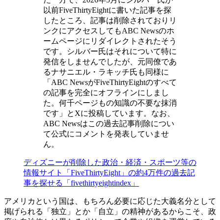
以前FiveThirtyEightに書いた記事を探
したところ、記事は削除されておりリ
ンクにアクセスしてもABC Newsのホ
ームページにリダイレクトされたそう
です。シルバー氏はそれについて特に
発信をしませんでしたが、元同僚であ
るナサニエル・ラキッチ氏も同様に
「ABC NewsがFiveThirtyEightのすべて
の記事を完全にオフラインにしまし
た。何千ページもの知識の不要な抹消
です」とXに投稿しています。なお、
ABC Newsはこの過去記事削除につい
て公式にコメントを発表していませ
ん。
ディズニーが削除した政治・経済・スポーツ等の
情報サイト「FiveThirtyEight」の約4万件の過去記
事を探せる「fivethirtyeightindex」
アメリカという国は、もちろん必要に応じた大義名分として
掲げられる「独立」とか「自立」の精神があるからこそ、政