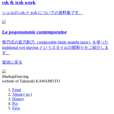
csh & tcsh work
シェルの csh と tcsh についての資料集です。
La pogonotomie contemporaine
替刃式の直刃剃刀（replaceable blade straight razor）を使った
traditional wet shaving というスタイルの髭剃りをご紹介しま
す。
冒頭に戻る
MarkupDancing
website of Takayuki KAWAMOTO
Front
About
(
en
)
History
Pcs
Favs