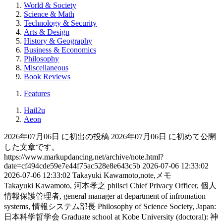
World & Society
Science & Math
Technology & Security
Arts & Design
History & Geography
Business & Economics
Philosophy
Miscellaneous
Book Reviews
Features
Hail2u
Aeon
2026年07月06日 に初出の投稿
2026年07月06日 に初めて公開
した文章です。
https://www.markupdancing.net/archive/note.html?
date=cf494cde59e7e44f75ac528e8e643c5b
2026-07-06 12:33:02
2026-07-06 12:33:02
Takayuki Kawamoto,note,メモ
Takayuki Kawamoto, 河本孝之
philsci
Chief Privacy Officer, 個人
情報保護管理者, general manager at department of infromation
systems, 情報システム部長
Philosophy of Science Society, Japan:
日本科学哲学会
Graduate school at Kobe University (doctoral): 神