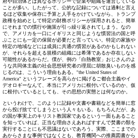
府や自治体とは異なるポリシーで企業や組織を運営している
ことが多い。したがって、公的な記録については過剰と言え
るほど収集や保存に予算と人手をかけていながら、トランプ
政権を始めとして特定の財務ポリシーが採用されると、簡単
にそれまでの慣行や施策が引っ繰り返されてしまう。なの
で、アメリカを一口にイギリスと同じような慣習法の国と呼
ぶことにも一定の保留が必要だと言っていい。特定の家族や
特定の地域などには成員に共通の慣習があるのかもしれない
が、それらを超える規模の組織には希薄であるか存在しない
可能性があるからだ。僕が、例の「白熱教室」おじさんのよ
うな共同体主義の社会思想研究者の理屈に胡散臭いものを感
じるのは、こういう理由もある。"the United States of
America" というフレーズを高らかに掲げるご都合主義やイ
デオロギーなんて、本当にアメリカに根付いているのか、仮
に根付いているとしても、その思想の実態とは何なのか。
というわけで、このように記録や文書や書籍などを簡単に窓
から投げ捨ててしまうという人々もいる。もちろんだが、あ
の国が事実上のキリスト教国家であるという一面もあること
を知っていれば、正当な理由さえあればすすんで焚書の類を
実行することにも不思議はないであろう。実際、ここまでの
あからさまな事例ではなくとも、教育機関への推薦図書から