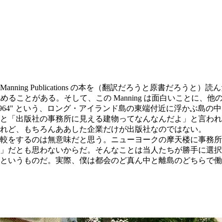
ing Publications の本を（翻訳だろうと原書だろう
iew で眺めることがある。そして、この Manning は面白い
 Island, NY 11964" という、ロング・アイランド島の東端
と「出版社の事務所に見える建物ってなんなんだよ」と言われ
れど、もちろんああした企業だけが出版社なのではない。
較をするのは無意味だと思う。ニューヨークの摩天楼に事務所
」だとも思わないからだ。そんなことは当人たちが勝手に選択
というものだ。実際、僕は都会のど真ん中と離島のどちらで働