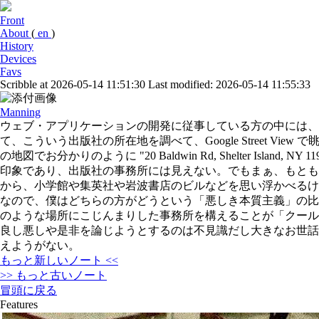
Front
About
(
en
)
History
Devices
Favs
Scribble at 2026-05-14 11:51:30
Last modified: 2026-05-14 11:55:33
Manning
ウェブ・アプリケーションの開発に従事している方の中には、Mann
て、こういう出版社の所在地を調べて、Google Street V
の地図でお分かりのように "20 Baldwin Rd, Shelter
印象であり、出版社の事務所には見えない。でもまぁ、もとも
から、小学館や集英社や岩波書店のビルなどを思い浮かべるけ
なので、僕はどちらの方がどうという「悪しき本質主義」の比
のような場所にこじんまりした事務所を構えることが「クール
良し悪しや是非を論じようとするのは不見識だし大きなお世話
えようがない。
もっと新しいノート <<
>> もっと古いノート
冒頭に戻る
Features