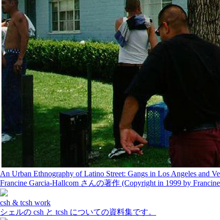
An Urban Ethnography of Latino Street: Gangs in Los Angeles and Ve
Francine Garcia-Hallcom さんの著作 (Copyright in 1999 by Franc
csh & tcsh work
シェルの csh と tcsh についての資料集です。