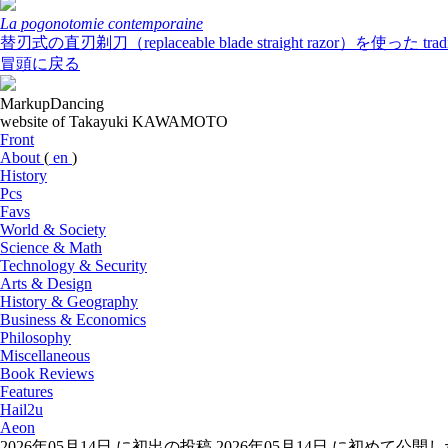
La pogonotomie contemporaine
替刃式の直刃剃刀（replaceable blade straight razor）を使った
冒頭に戻る
MarkupDancing
website of Takayuki KAWAMOTO
Front
About
(
en
)
History
Pcs
Favs
World & Society
Science & Math
Technology & Security
Arts & Design
History & Geography
Business & Economics
Philosophy
Miscellaneous
Book Reviews
Features
Hail2u
Aeon
2026年05月14日 に初出の投稿
2026年05月14日 に初めて公