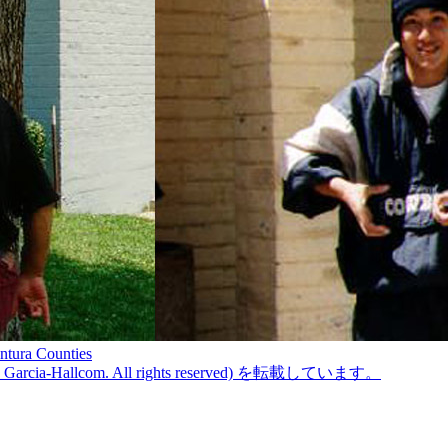
ntura Counties
ine Garcia-Hallcom. All rights reserved) を転載しています。