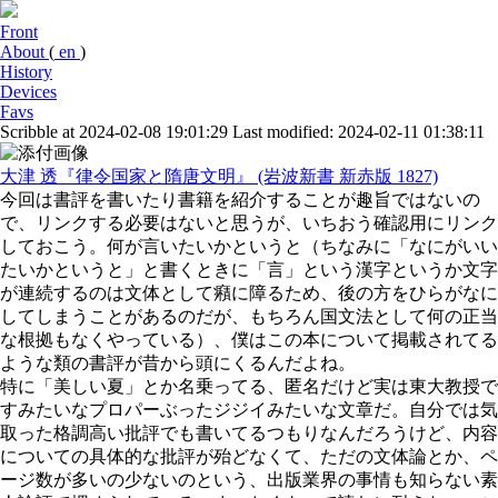
Front
About
(
en
)
History
Devices
Favs
Scribble at 2024-02-08 19:01:29
Last modified: 2024-02-11 01:38:11
大津 透『律令国家と隋唐文明』 (岩波新書 新赤版 1827)
今回は書評を書いたり書籍を紹介することが趣旨ではないの
で、リンクする必要はないと思うが、いちおう確認用にリンク
しておこう。何が言いたいかというと（ちなみに「なにがいい
たいかというと」と書くときに「言」という漢字というか文字
が連続するのは文体として癪に障るため、後の方をひらがなに
してしまうことがあるのだが、もちろん国文法として何の正当
な根拠もなくやっている）、僕はこの本について掲載されてる
ような類の書評が昔から頭にくるんだよね。
特に「美しい夏」とか名乗ってる、匿名だけど実は東大教授で
すみたいなプロパーぶったジジイみたいな文章だ。自分では気
取った格調高い批評でも書いてるつもりなんだろうけど、内容
についての具体的な批評が殆どなくて、ただの文体論とか、ペ
ージ数が多いの少ないのという、出版業界の事情も知らない素