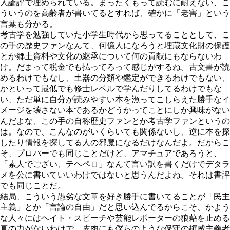
人論評で埋められている。まったくもって読むに耐えない、こ
ういうのを高齢者が書いてるとすれば、確かに「老害」という
言葉も分かる。
考古学を勉強していた小学生時代から思ってることとして、こ
の手の歴史ファンなんて、何億人になろうと埋蔵文化財の保護
とか郷土資料や文化の継承について何の貢献にもならないわ
け。だまって税金でも払ってろって感じがするね。古文書が読
めるわけでもなし、土器の分類や鑑定ができるわけでもない、
かといって最低でも修士レベルで学んだりしてるわけでもな
い、ただ単に自分が読みやすい本を漁ってこしらえた勝手なイ
メージを壊さない本であるかどうかってことにしか興味がない
んだよな、この手の自称歴史ファンとか考古学ファンというの
は。なので、こんなのがいくらいても関係ないし、逆に本を探
したり情報を探してる人の邪魔になるだけなんだよ。だからこ
そ、プロパーでも同じことだけど、アマチュアであろうと、
「素人でござい、テヘペロ」なんて言い訳を書くだけでデタラ
メを公に書いていいわけではないと思うんだよね。それは書評
でも同じことだ。
結局、こういう愚劣な文章を好き勝手に書いてることが「民主
主義」とか「言論の自由」だと思い込んでるからこそ、かよう
な人々にはヘイト・スピーチや芸能レポーターの狼藉を止める
真の力がないわけで、皮肉にも僕らのような保守の権威主義者