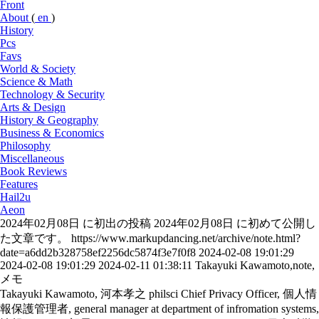
Front
About
(
en
)
History
Pcs
Favs
World & Society
Science & Math
Technology & Security
Arts & Design
History & Geography
Business & Economics
Philosophy
Miscellaneous
Book Reviews
Features
Hail2u
Aeon
2024年02月08日 に初出の投稿
2024年02月08日 に初めて公開し
た文章です。
https://www.markupdancing.net/archive/note.html?
date=a6dd2b328758ef2256dc5874f3e7f0f8
2024-02-08 19:01:29
2024-02-08 19:01:29
2024-02-11 01:38:11
Takayuki Kawamoto,note,
メモ
Takayuki Kawamoto, 河本孝之
philsci
Chief Privacy Officer, 個人情
報保護管理者, general manager at department of infromation systems,