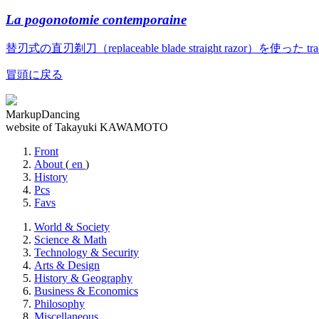
La pogonotomie contemporaine
替刃式の直刃剃刀（replaceable blade straight razor）を使っ
冒頭に戻る
MarkupDancing
website of Takayuki KAWAMOTO
Front
About
(
en
)
History
Pcs
Favs
World & Society
Science & Math
Technology & Security
Arts & Design
History & Geography
Business & Economics
Philosophy
Miscellaneous