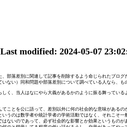
9
Last modified: 2024-05-07 23:02
た、部落差別に関連して記事を削除するよう命じられたブログ
ていない）同和問題や部落差別について調べている人なら、も
らしく、当人はなにやら大義があるかのように振る舞っている
んてことを公に語って、差別以外に何の社会的な意味があるの
というのは数学者や統計学者の学術活動ではなく、それこそ一
ではないのであって、必ず社会的な影響とか効果というものが
の何のと錯覚してる程度の低い話だろうし、自覚があってやっ