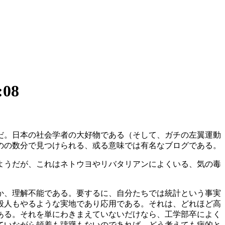
:08
だ。日本の社会学者の大好物である（そして、ガチの左翼運動
のの数分で見つけられる、或る意味では有名なブログである。
ようだが、これはネトウヨやリバタリアンによくいる、気の毒
か、理解不能である。要するに、自分たちでは統計という事実
般人もやるような実地であり応用である。それは、どれほど高
ある。それを単にわきまえていないだけなら、工学部卒によく
ていながら頓着も躊躇もないのであれば、どう考えても病的と