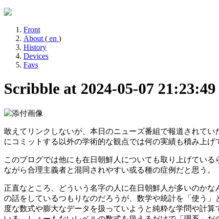
Front
About
(
en
)
History
Devices
Favs
Scribble at 2024-05-07 21:23:4
敢えてリンクしないが、本日のニューズ番組で報道されてい
にコミットする以外の学術的な観点では何の実績も積み上げ
このブログでは他にも在日朝鮮人についても取り上げている
ながら合理主義者と混同されやすい或る種の症例だと思う。
正直なところ、どういう名字の人に在日朝鮮人が多いのかな
の話をしているつもりなのだろうが、数学や統計を「使う」
度な数式や膨大なデータを扱っていようと純粋な学問や計算
いる、しょーもないレベルの数式を扱えるだけで「理系」だ