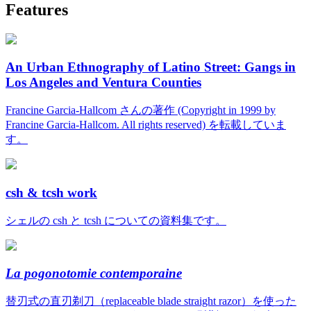
Features
An Urban Ethnography of Latino Street: Gangs in
Los Angeles and Ventura Counties
Francine Garcia-Hallcom さんの著作 (Copyright in 1999 by
Francine Garcia-Hallcom. All rights reserved) を転載していま
す。
csh & tcsh work
シェルの csh と tcsh についての資料集です。
La pogonotomie contemporaine
替刃式の直刃剃刀（replaceable blade straight razor）を使った