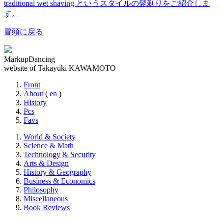
traditional wet shaving というスタイルの髭剃りをご紹介しま
す。
冒頭に戻る
MarkupDancing
website of Takayuki KAWAMOTO
Front
About
(
en
)
History
Pcs
Favs
World & Society
Science & Math
Technology & Security
Arts & Design
History & Geography
Business & Economics
Philosophy
Miscellaneous
Book Reviews