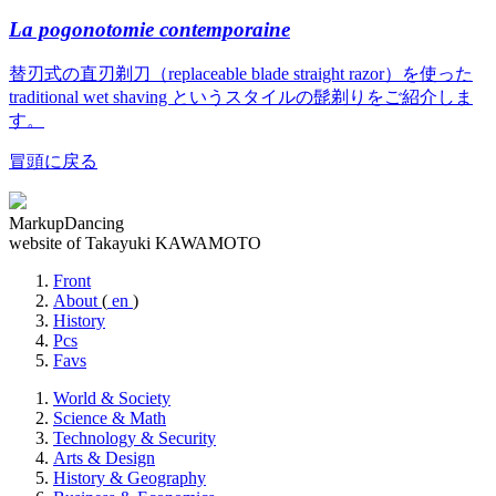
La pogonotomie contemporaine
替刃式の直刃剃刀（replaceable blade straight razor）を使った
traditional wet shaving というスタイルの髭剃りをご紹介しま
す。
冒頭に戻る
MarkupDancing
website of Takayuki KAWAMOTO
Front
About
(
en
)
History
Pcs
Favs
World & Society
Science & Math
Technology & Security
Arts & Design
History & Geography