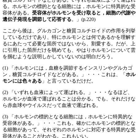
る。ホルモンの標的となる細胞には，ホルモンに特異的な受
容体がある。
受容体がホルモンを受け取ると，細胞の代謝や
遺伝子発現を調節して応答する
。」(p.220)
ここから後は、グルカゴンと糖質コルチロイドの作用を列挙
しているだけであり、特にホルモンとは何であるかを理解す
るにあたって必要な箇所ではないから、割愛する。だが、上
に引用した箇所だけを眺めても、やはりホルモンについて雲
を掴むような説明しかしていないのは明白だろう。
(1) 「ホルモンには，血糖を調節するインスリンやグルカゴ
ン，糖質コルチロイドなどがある。」・・・これは、「
ホル
モンには色々ある
」と言っているだけだ。
(2) 「いずれも血液によって運ばれる。」・・・なるほど、
ホルモンが血液で運ばれることは分かる。でも、それだけな
ら赤血球やウイルスだって血液で運ばれる。
(3) 「ホルモンの標的となる細胞には，ホルモンに特異的な
受容体がある。」・・・これも、確かにホルモンの標的とな
る細胞があって、それぞれのホルモンに対応する特異的な受
容体があることがわかる。これもいい。