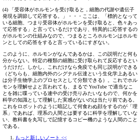
(4) 「受容体がホルモンを受け取ると，細胞の代謝や遺伝子
発現を調節して応答する。」・・・ここは、「標的となって
いる細胞、つまり受容体がホルモンを受け取ると、色々あっ
て応答する」と言っているだけであり、特異的に応答するの
がホルモンの仕組みなので、つまるところホルモンはホルモ
ンとしての応答をすると言っているにすぎない。
このように、ホルモンがなんであるかは、この説明だと何も
分からない。特定の種類の細胞に受け取られて反応するとい
うだけだ。しかし、これだけなら免疫でも同じ説明ができる
（どちらも、細胞内外のシグナル伝達という生化学上あるい
は分子生物学上のプロセスとして分類できる）。これでホル
モンを理解せよと言われても、まるで YouTube で適当なこ
とを雑に喋っている連中の受け売りみたいなもので、何かを
科学の知識として理解した実感がないのは当たり前である。
これをロボットのように暗記して何食わぬ顔をするのが「理
系」であれば、理系の人間とは要するに科学を理解していな
い、教科書を丸写しで記憶するコピー機のような人間のこと
である。
もっと新しいノート <<