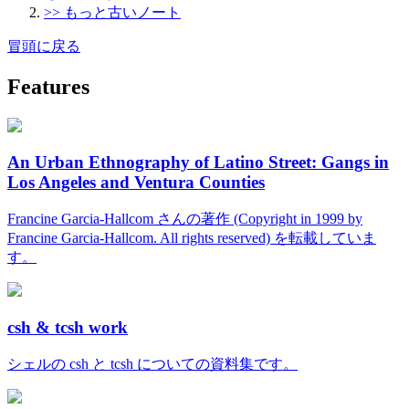
>> もっと古いノート
冒頭に戻る
Features
An Urban Ethnography of Latino Street: Gangs in
Los Angeles and Ventura Counties
Francine Garcia-Hallcom さんの著作 (Copyright in 1999 by
Francine Garcia-Hallcom. All rights reserved) を転載していま
す。
csh & tcsh work
シェルの csh と tcsh についての資料集です。