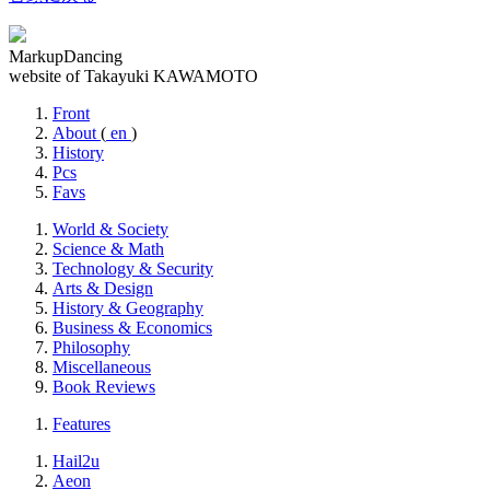
MarkupDancing
website of Takayuki KAWAMOTO
Front
About
(
en
)
History
Pcs
Favs
World & Society
Science & Math
Technology & Security
Arts & Design
History & Geography
Business & Economics
Philosophy
Miscellaneous
Book Reviews
Features
Hail2u
Aeon