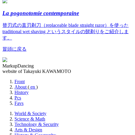
La pogonotomie contemporaine
替刃式の直刃剃刀（replaceable blade straight razor）を使った
traditional wet shaving というスタイルの髭剃りをご紹介しま
す。
冒頭に戻る
MarkupDancing
website of Takayuki KAWAMOTO
Front
About
(
en
)
History
Pcs
Favs
World & Society
Science & Math
Technology & Security
Arts & Design