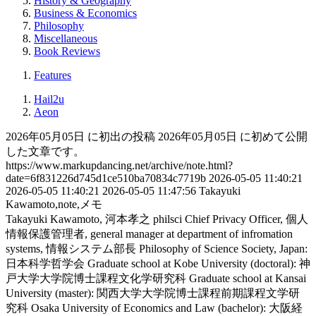
History & Geography
Business & Economics
Philosophy
Miscellaneous
Book Reviews
Features
Hail2u
Aeon
2026年05月05日 に初出の投稿
2026年05月05日 に初めて公開
した文章です。
https://www.markupdancing.net/archive/note.html?
date=6f831226d745d1ce510ba70834c7719b
2026-05-05 11:40:21
2026-05-05 11:40:21
2026-05-05 11:47:56
Takayuki
Kawamoto,note,メモ
Takayuki Kawamoto, 河本孝之
philsci
Chief Privacy Officer, 個人
情報保護管理者, general manager at department of infromation
systems, 情報システム部長
Philosophy of Science Society, Japan:
日本科学哲学会
Graduate school at Kobe University (doctoral): 神
戸大学大学院博士課程文化学研究科
Graduate school at Kansai
University (master): 関西大学大学院博士課程前期課程文学研
究科
Osaka University of Economics and Law (bachelor): 大阪経