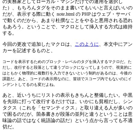
の実務家としてローカル・マシンだけでの運用を選択し
た）、もちろんタグをそのまま書いてもいいと言えばいいの
だが、表示する際に動く note.html の PHP はウェブ・サーバ
で動くのだから、あまり杜撰なことをやると悪用される恐れ
もあろう。ということで、マクロとして挿入する方式は維持
する。
今回の更改で追加したマクロは、
このように
、本文中にアン
カーを記述するものと、
コードを表示するためのブロック・レベルのタグを挿入するマクロだ。た
だし、改行すると段落として違うブロックになってしまうので、視覚的に
はともかく物理的に複数行を入力できないという制約があるのは、今後の
課題だ。あと、コードの表示用なのに、冒頭でスコープ内でもないのにイ
ンデントしてるのも変だよね。
あと、近いうちにリストの表示もきちんと整備したい。中黒
を先頭に打って改行するだけでは、いかにも貧相だし、シン
タクス（これを「セマンティクス」と取り違える人が多いの
で困るのだが。箇条書きが段落の並列と違うということは意
味論の話ではなく統語論の話だ）という点から言っても不適
切だ。