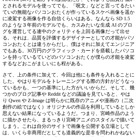
とされるモデルを使ってでも、「呪文」などと言ってるたい
ていの無能なパソコンおたくが作っているスケベ画像を遥か
に凌駕する画像を作る自信くらいはある。なんなら SD 1.5
のような３年前のモデルでも、カスみたいな生成 AI のブロ
グを運営してる連中のクォリティを上回る画像だって出せ
る。それは、品質を評価するデザイナーとしての才能がパソ
コンおたくとは違うからだし、僕はそれに加えてエンジニア
でもある。30万円のグラフィック・カードを搭載したパソコ
ンを持っているていどのパソコンおたくが僕らの才能を凌駕
するなどおこがましいにも程がある。
さて、上の条件に加えて、今回は他にも条件を入れることに
した。やはりモデルをトレーニングする際の方針がどうなっ
ているかも、一つの基準にした方がいいからだ。そして、幾
つかのブログ記事や Reddit などの議論を見ていると、やは
り Qwen や Z-Image は明らかに既存のアニメや漫画の（二次
創作の絵ではなく）オリジナルの作品を利用しているとしか
思えない結果になっているようだ。つまり、宮崎作品のよう
に描かさせたら、まるっきり宮崎アニメのスタイルで描いて
しまう。これは自分のサイトで画像を公開する立場として
は、いくら非商用だとしても道義的な是非を問われかねない