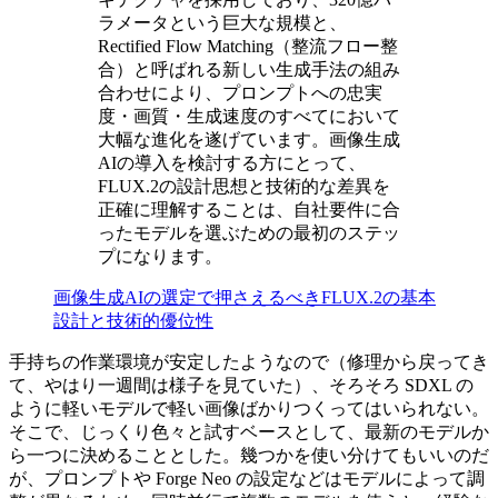
ラメータという巨大な規模と、
Rectified Flow Matching（整流フロー整
合）と呼ばれる新しい生成手法の組み
合わせにより、プロンプトへの忠実
度・画質・生成速度のすべてにおいて
大幅な進化を遂げています。画像生成
AIの導入を検討する方にとって、
FLUX.2の設計思想と技術的な差異を
正確に理解することは、自社要件に合
ったモデルを選ぶための最初のステッ
プになります。
画像生成AIの選定で押さえるべきFLUX.2の基本
設計と技術的優位性
手持ちの作業環境が安定したようなので（修理から戻ってき
て、やはり一週間は様子を見ていた）、そろそろ SDXL の
ように軽いモデルで軽い画像ばかりつくってはいられない。
そこで、じっくり色々と試すベースとして、最新のモデルか
ら一つに決めることとした。幾つかを使い分けてもいいのだ
が、プロンプトや Forge Neo の設定などはモデルによって調