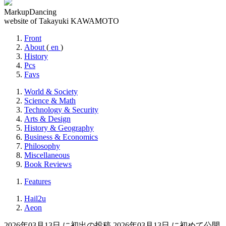
MarkupDancing
website of Takayuki KAWAMOTO
Front
About
(
en
)
History
Pcs
Favs
World & Society
Science & Math
Technology & Security
Arts & Design
History & Geography
Business & Economics
Philosophy
Miscellaneous
Book Reviews
Features
Hail2u
Aeon
2026年03月13日 に初出の投稿
2026年03月13日 に初めて公開