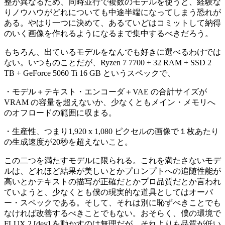
整が異なるため、同時並行で複数のモデルを使うと、経験な
りノウハウがどれについても中途半端になってしまう恐れが
ある。やはり一つに決めて、あるていどはコミットして納得
のいく画像を作れるようになるまで集中するべきだろう。
もちろん、出ているモデルをなんでも好きに選べるわけでは
ない。いつものことだが、Ryzen 7 7700 + 32 RAM + SSD 2
TB + GeForce 5060 Ti 16 GB というスペックで、
・モデル＋テキスト・エンコーダ＋VAE の合計サイズが
VRAM の容量を超えないか、少なくともメイン・メモリへ
のオフロードの範囲に収まる。
・生産性、つまり1,920 x 1,080 ピクセルの画像で１枚あたり
の生成速度が20秒を超えないこと。
この二つを満たすモデルに限られる。これを満たさないモデ
ルは、どれほど結果が美しいとかプロンプトへの追随性能が
高いとかテキストの描写が正確だとかプロ品質だとか言われ
ていようと、少なくとも僕の現実的な道具としてはオーバ
ー・スペックである。そして、それは別に恥ずべきことでも
なければ改善するべきことでもない。おそらく、僕の環境で
FLUX.2 [dev] を動かすのは無理だが、それよりも品質が低い