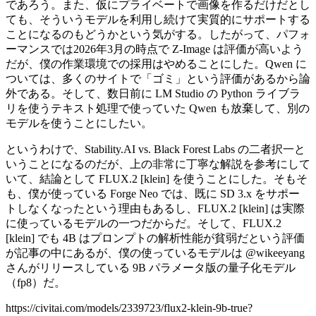
であろう。また、仮にプライベートで画像を作るだけだとし
ても、そういうモデルを利用し続けて実質的にサポートする
ことになるのもどうかという気がする。したがって、パフォ
ーマンスでは2026年3月の時点で Z-Image は評価が高いよう
だが、僕の作業環境での採用はやめることにした。Qwen に
ついては、多くのサイトで「ゴミ」という評価があるから論
外である。そして、数日前に LM Studio の Python ライブラ
リを使うテキスト処理で使っていた Qwen も放棄して、別の
モデルを使うことにしたい。
というわけで、Stability.AI vs. Black Forest Labs の二者択一と
いうことになるのだが、上の非常に丁寧な解説を参考にして
いて、結論として FLUX.2 [klein] を使うことにした。そもそ
も、僕が使っている Forge Neo では、既に SD 3.x をサポー
トしなくなったという理由もあるし、FLUX.2 [klein] は実際
に使っているモデルの一つだからだ。そして、FLUX.2
[klein] でも 4B はプロンプトの解析性能が貧弱だという評価
が記事の中にあるが、僕の使っているモデルは @wikeeyang
さんがリリースしている 9B パラメータ版の量子化モデル
（fp8）だ。
https://civitai.com/models/2339723/flux2-klein-9b-true?