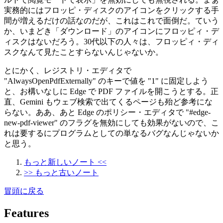
実務的にはフロッピ・ディスクのアイコンをクリックする手
間が増えるだけの話なのだが、これはこれで面倒だ。ていう
か、いまどき「ダウンロード」のアイコンにフロッピィ・デ
ィスクはないだろう。30代以下の人々は、フロッピィ・ディ
スクなんて見たことすらないんじゃないか。
とにかく、レジストリ・エディタで
"AlwaysOpenPdfExternally" のキーで値を "1" に固定しよう
と、お構いなしに Edge で PDF ファイルを開こうとする。正
直、Gemini もウェブ検索で出てくるページも殆ど参考にな
らない。ああ、あと Edge のポリシー・エディタで "#edge-
new-pdf-viewer" のフラグを無効にしても効果がないので、こ
れは要するにプログラムとしての単なるバグなんじゃないか
と思う。
もっと新しいノート <<
>> もっと古いノート
冒頭に戻る
Features