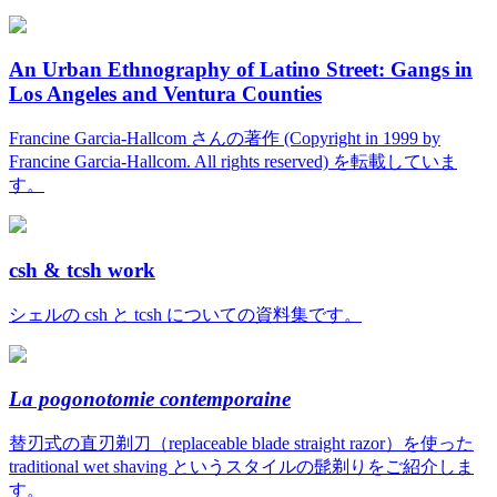
An Urban Ethnography of Latino Street: Gangs in
Los Angeles and Ventura Counties
Francine Garcia-Hallcom さんの著作 (Copyright in 1999 by
Francine Garcia-Hallcom. All rights reserved) を転載していま
す。
csh & tcsh work
シェルの csh と tcsh についての資料集です。
La pogonotomie contemporaine
替刃式の直刃剃刀（replaceable blade straight razor）を使った
traditional wet shaving というスタイルの髭剃りをご紹介しま
す。