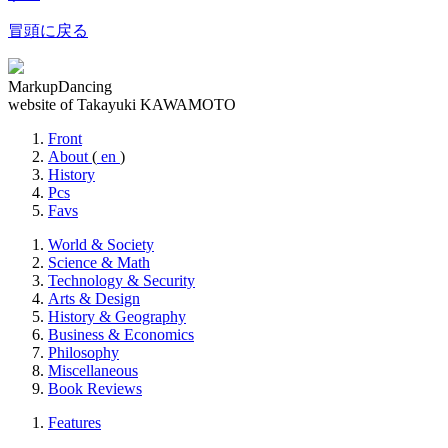
冒頭に戻る
MarkupDancing
website of Takayuki KAWAMOTO
Front
About
(
en
)
History
Pcs
Favs
World & Society
Science & Math
Technology & Security
Arts & Design
History & Geography
Business & Economics
Philosophy
Miscellaneous
Book Reviews
Features