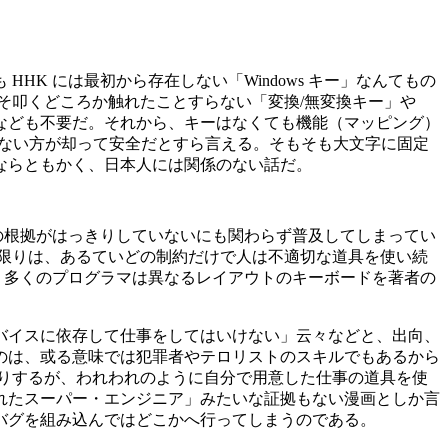
K には最初から存在しない「Windows キー」なんてもの
こそ叩くどころか触れたことすらない「変換/無変換キー」や
なども不要だ。それから、キーはなくても機能（マッピング）
れもない方が却って安全だとすら言える。そもそも大文字に固定
ならともかく、日本人には関係のない話だ。
トの根拠がはっきりしていないにも関わらず普及してしまってい
い限りは、あるていどの制約だけで人は不適切な道具を使い続
、多くのプログラマは異なるレイアウトのキーボードを著者の
バイスに依存して仕事をしてはいけない」云々などと、出向、
のは、或る意味では犯罪者やテロリストのスキルでもあるから
いたりするが、われわれのように自分で用意した仕事の道具を使
れたスーパー・エンジニア」みたいな証拠もない漫画としか言
バグを組み込んではどこかへ行ってしまうのである。