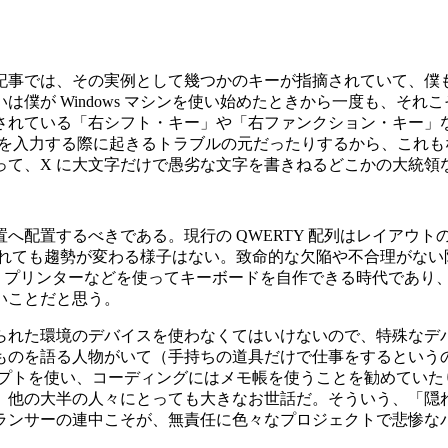
では、その実例として幾つかのキーが指摘されていて、僕も HH
僕が Windows マシンを使い始めたときから一度も、それ
されている「右シフト・キー」や「右ファンクション・キー」
ドなどを入力する際に起きるトラブルの元だったりするから、こ
って、X に大文字だけで愚劣な文字を書きねるどこかの大統領
へ配置するべきである。現行の QWERTY 配列はレイアウ
提案されても趨勢が変わる様子はない。致命的な欠陥や不合理がな
D プリンターなどを使ってキーボードを自作できる時代であり
いことだと思う。
られた環境のデバイスを使わなくてはいけないので、特殊なデ
ものを語る人物がいて（手持ちの道具だけで仕事をするという
プロンプトを使い、コーディングにはメモ帳を使うことを勧めて
、他の大半の人々にとっても大きなお世話だ。そういう、「隠
ランサーの連中こそが、無責任に色々なプロジェクトで悲惨な