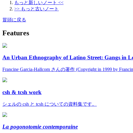
もっと新しいノート <<
>> もっと古いノート
冒頭に戻る
Features
An Urban Ethnography of Latino Street: Gangs in L
Francine Garcia-Hallcom さんの著作 (Copyright in 1999 by Fran
csh & tcsh work
シェルの csh と tcsh についての資料集です。
La pogonotomie contemporaine