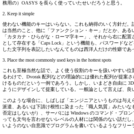
務用の）OASYS を長らく使っていたせいだろうと思う。
2. Keep it simple
使わない機能のキーはいらない。これも納得のいく方針だ。記事
は当然のこと、他に「ファンクション・キー」だとか、あるいは
「カタカナ・ひらがな・ローマ字キー」、それから右に配置
として存在する「Caps Lock」という機能も、パスワー
した文字列を表記したいなんてものは西洋人だけの性癖であ
3. Place the most commonly used keys in the hottest spots
これも至極当然な話で、よく使う役割のキーを扱いやすい位置
るわけで、Dvorak 配列などの理論的には優れた配列が
けるものだという一例であろう。しかし、いまどき自由に 3
ようにデザインして提案している。一般論として言えば、良
このような場合に、しばしば「エンジニアというものは与え
派遣、あるいは下請け根性に染まった「職人気質」みたいな
否定はしないが）、サーバには Windows のコマンド・
っても文句を言わせないレベルの人材には関係のない話だし
いようのない自意識でプログラムを書いているようなフリー