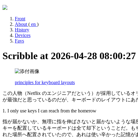
Front
About
(
en
)
History
Devices
Favs
Scribble at 2026-04-28 08:00:2
principles for keyboard layouts
この人物（Netflix のエンジニアだという）が採用してい
が最強だと思っているのだが、キーボードのレイアウトにあ
1. I only use keys I can reach from the homerow
指が届かないか、無理に指を伸ばさないと届かないような場
キーを配置しているキーボードは全て却下ということだ。もちろん
れた場所へ配置されていたので、あれは使い辛かった記憶があ