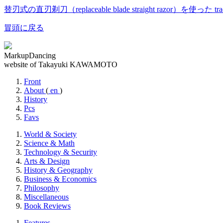
替刃式の直刃剃刀（replaceable blade straight razor）を使っ
冒頭に戻る
MarkupDancing
website of Takayuki KAWAMOTO
Front
About
(
en
)
History
Pcs
Favs
World & Society
Science & Math
Technology & Security
Arts & Design
History & Geography
Business & Economics
Philosophy
Miscellaneous
Book Reviews
Features