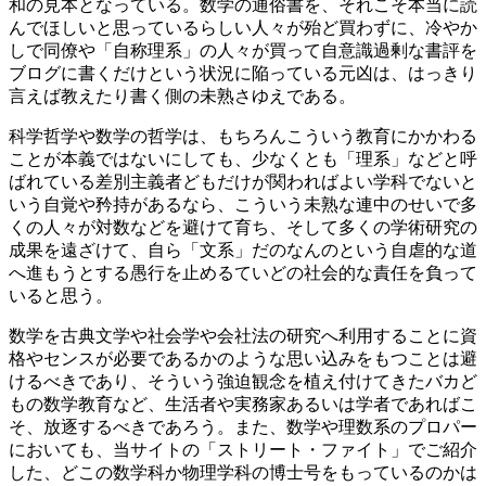
和の見本となっている。数学の通俗書を、それこそ本当に読
んでほしいと思っているらしい人々が殆ど買わずに、冷やか
しで同僚や「自称理系」の人々が買って自意識過剰な書評を
ブログに書くだけという状況に陥っている元凶は、はっきり
言えば教えたり書く側の未熟さゆえである。
科学哲学や数学の哲学は、もちろんこういう教育にかかわる
ことが本義ではないにしても、少なくとも「理系」などと呼
ばれている差別主義者どもだけが関わればよい学科でないと
いう自覚や矜持があるなら、こういう未熟な連中のせいで多
くの人々が対数などを避けて育ち、そして多くの学術研究の
成果を遠ざけて、自ら「文系」だのなんのという自虐的な道
へ進もうとする愚行を止めるていどの社会的な責任を負って
いると思う。
数学を古典文学や社会学や会社法の研究へ利用することに資
格やセンスが必要であるかのような思い込みをもつことは避
けるべきであり、そういう強迫観念を植え付けてきたバカど
もの数学教育など、生活者や実務家あるいは学者であればこ
そ、放逐するべきであろう。また、数学や理数系のプロパー
においても、当サイトの「ストリート・ファイト」でご紹介
した、どこの数学科か物理学科の博士号をもっているのかは