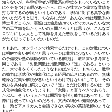
知らないが、科学哲学者が理数系の学位をもっていないこと
にケチをつける暇があったら、自らが壮大かつ偉大な業績を
打ち立てるのが筋というものであり、学術に対する真摯な向
かい方だろうと思う。ちなみにだが、あんな小僧は理数系の
博士号どころか、実際には偏差値70ていどでカスみたいな大
学の工学部を出たくらいの人間だろうとは思うが、こんなゴ
ロツキにも大人として礼節を弁えた態度をしているだけあり
がたく思ってもらいたいものだ。
ともあれ、オンラインで検索するだけでも、この対数につい
は明解で良い解説だと思うページは非常に少ない。たいてい
の予備校や塾の講師が書いている解説は、教科書や参考書と
同じであり、「対数関数は指数関数の『逆』である」といっ
た、木で鼻をくくったようなものばかりだ。もちろん、数学
の効力は形式化や抽象化による応用の広さにあるので、無味
乾燥な定義や解説が悪いというわけではないにしても、その
効力を具体的に解説しないで「逆」とだけ説明するのは、形
式化や抽象化というよりも、「怠慢」と言うべきであろう。
たぶん、そういう人たちは問題集を説く能力はあっても、実
際には使っていないのだろう。文法の細かい知識があって
も、殆どアメリカ人と会話できない高校の英語教師のような
ものだ。