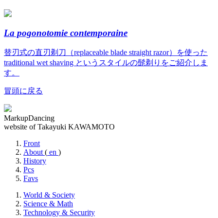
La pogonotomie contemporaine
替刃式の直刃剃刀（replaceable blade straight razor）を使った
traditional wet shaving というスタイルの髭剃りをご紹介しま
す。
冒頭に戻る
MarkupDancing
website of Takayuki KAWAMOTO
Front
About
(
en
)
History
Pcs
Favs
World & Society
Science & Math
Technology & Security