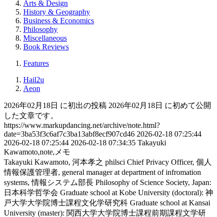
Arts & Design
History & Geography
Business & Economics
Philosophy
Miscellaneous
Book Reviews
Features
Hail2u
Aeon
2026年02月18日 に初出の投稿
2026年02月18日 に初めて公開
した文章です。
https://www.markupdancing.net/archive/note.html?
date=3ba53f3c6af7c3ba13abf8ecf907cd46
2026-02-18 07:25:44
2026-02-18 07:25:44
2026-02-18 07:34:35
Takayuki
Kawamoto,note,メモ
Takayuki Kawamoto, 河本孝之
philsci
Chief Privacy Officer, 個人
情報保護管理者, general manager at department of infromation
systems, 情報システム部長
Philosophy of Science Society, Japan:
日本科学哲学会
Graduate school at Kobe University (doctoral): 神
戸大学大学院博士課程文化学研究科
Graduate school at Kansai
University (master): 関西大学大学院博士課程前期課程文学研