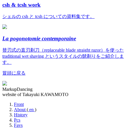
csh & tcsh work
シェルの csh と tcsh についての資料集です。
La pogonotomie contemporaine
替刃式の直刃剃刀（replaceable blade straight razor）を使った
traditional wet shaving というスタイルの髭剃りをご紹介しま
す。
冒頭に戻る
MarkupDancing
website of Takayuki KAWAMOTO
Front
About
(
en
)
History
Pcs
Favs