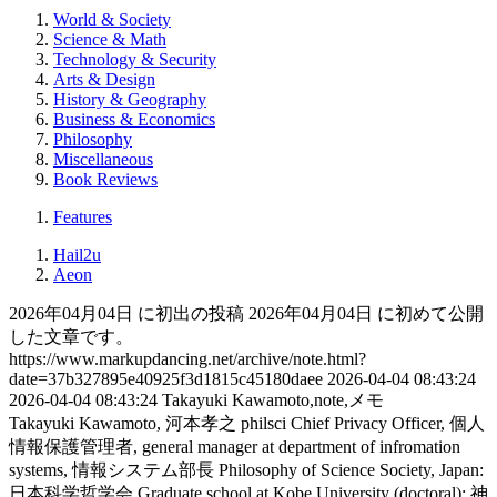
World & Society
Science & Math
Technology & Security
Arts & Design
History & Geography
Business & Economics
Philosophy
Miscellaneous
Book Reviews
Features
Hail2u
Aeon
2026年04月04日 に初出の投稿
2026年04月04日 に初めて公開
した文章です。
https://www.markupdancing.net/archive/note.html?
date=37b327895e40925f3d1815c45180daee
2026-04-04 08:43:24
2026-04-04 08:43:24
Takayuki Kawamoto,note,メモ
Takayuki Kawamoto, 河本孝之
philsci
Chief Privacy Officer, 個人
情報保護管理者, general manager at department of infromation
systems, 情報システム部長
Philosophy of Science Society, Japan:
日本科学哲学会
Graduate school at Kobe University (doctoral): 神