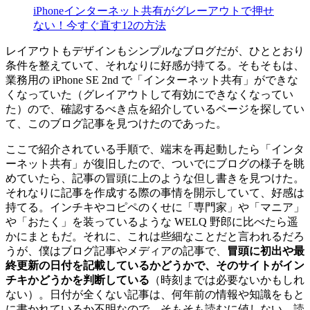
iPhoneインターネット共有がグレーアウトで押せ
ない！今すぐ直す12の方法
レイアウトもデザインもシンプルなブログだが、ひととおり
条件を整えていて、それなりに好感が持てる。そもそもは、
業務用の iPhone SE 2nd で「インターネット共有」ができな
くなっていた（グレイアウトして有効にできなくなってい
た）ので、確認するべき点を紹介しているページを探してい
て、このブログ記事を見つけたのであった。
ここで紹介されている手順で、端末を再起動したら「インタ
ーネット共有」が復旧したので、ついでにブログの様子を眺
めていたら、記事の冒頭に上のような但し書きを見つけた。
それなりに記事を作成する際の事情を開示していて、好感は
持てる。インチキやコピペのくせに「専門家」や「マニア」
や「おたく」を装っているような WELQ 野郎に比べたら遥
かにまともだ。それに、これは些細なことだと言われるだろ
うが、僕はブログ記事やメディアの記事で、
冒頭に初出や最
終更新の日付を記載しているかどうかで、そのサイトがイン
チキかどうかを判断している
（時刻までは必要ないかもしれ
ない）。日付が全くない記事は、何年前の情報や知識をもと
に書かれているか不明なので、そもそも読むに値しない。読