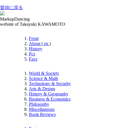
冒頭に戻る
MarkupDancing
website of Takayuki KAWAMOTO
Front
About
(
en
)
History
Pcs
Favs
World & Society
Science & Math
Technology & Security
Arts & Design
History & Geography
Business & Economics
Philosophy
Miscellaneous
Book Reviews