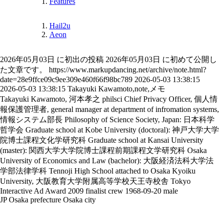
Features
Hail2u
Aeon
2026年05月03日 に初出の投稿
2026年05月03日 に初めて公開し
た文章です。
https://www.markupdancing.net/archive/note.html?
date=28e9ffce09c9ee309e460f66f98bc789
2026-05-03 13:38:15
2026-05-03 13:38:15
Takayuki Kawamoto,note,メモ
Takayuki Kawamoto, 河本孝之
philsci
Chief Privacy Officer, 個人情
報保護管理者, general manager at department of infromation systems,
情報システム部長
Philosophy of Science Society, Japan: 日本科学
哲学会
Graduate school at Kobe University (doctoral): 神戸大学大学
院博士課程文化学研究科
Graduate school at Kansai University
(master): 関西大学大学院博士課程前期課程文学研究科
Osaka
University of Economics and Law (bachelor): 大阪経済法科大学法
学部法律学科
Tennoji High School attached to Osaka Kyoiku
University, 大阪教育大学附属高等学校天王寺校舎
Tokyo
Interactive Ad Award 2009 finalist crew
1968-09-20
male
JP
Osaka prefecture
Osaka city