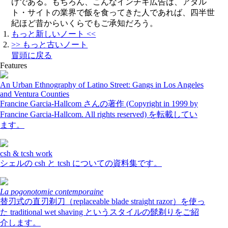
けである。もちろん、こんなインチキ広告は、アダル
ト・サイトの業界で飯を食ってきた人であれば、四半世
紀ほど昔からいくらでもご承知だろう。
もっと新しいノート <<
>> もっと古いノート
冒頭に戻る
Features
An Urban Ethnography of Latino Street: Gangs in Los Angeles
and Ventura Counties
Francine Garcia-Hallcom さんの著作 (Copyright in 1999 by
Francine Garcia-Hallcom. All rights reserved) を転載してい
ます。
csh & tcsh work
シェルの csh と tcsh についての資料集です。
La pogonotomie contemporaine
替刃式の直刃剃刀（replaceable blade straight razor）を使っ
た traditional wet shaving というスタイルの髭剃りをご紹
介します。