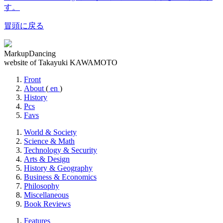
す。
冒頭に戻る
MarkupDancing
website of Takayuki KAWAMOTO
Front
About
(
en
)
History
Pcs
Favs
World & Society
Science & Math
Technology & Security
Arts & Design
History & Geography
Business & Economics
Philosophy
Miscellaneous
Book Reviews
Features