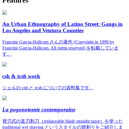
Features
An Urban Ethnography of Latino Street: Gangs in
Los Angeles and Ventura Counties
Francine Garcia-Hallcom さんの著作 (Copyright in 1999 by
Francine Garcia-Hallcom. All rights reserved) を転載していま
す。
csh & tcsh work
シェルの csh と tcsh についての資料集です。
La pogonotomie contemporaine
替刃式の直刃剃刀（replaceable blade straight razor）を使った
traditional wet shaving というスタイルの髭剃りをご紹介しま