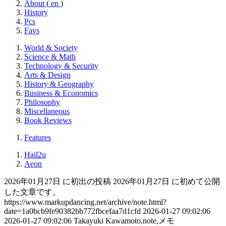
About
(
en
)
History
Pcs
Favs
World & Society
Science & Math
Technology & Security
Arts & Design
History & Geography
Business & Economics
Philosophy
Miscellaneous
Book Reviews
Features
Hail2u
Aeon
2026年01月27日 に初出の投稿
2026年01月27日 に初めて公開
した文章です。
https://www.markupdancing.net/archive/note.html?
date=1a0bcb9fe90382bb772fbcefaa7d1cfd
2026-01-27 09:02:06
2026-01-27 09:02:06
Takayuki Kawamoto,note,メモ