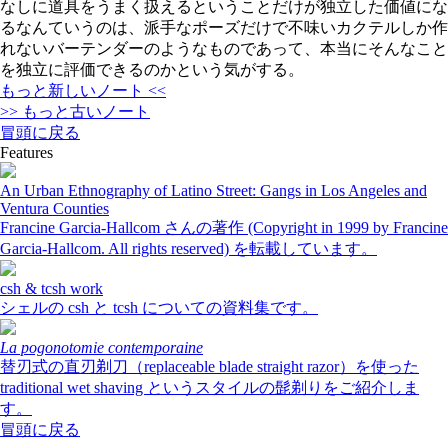
なしに道具をうまく扱えるということだけが独立した価値にな
るなんていうのは、派手なポーズだけで不味いカクテルしか作
れないバーテンダーのようなものであって、本当にそんなこと
を独立に評価できるのかという気がする。
もっと新しいノート <<
>> もっと古いノート
冒頭に戻る
Features
An Urban Ethnography of Latino Street: Gangs in Los Angeles and
Ventura Counties
Francine Garcia-Hallcom さんの著作 (Copyright in 1999 by Francine
Garcia-Hallcom. All rights reserved) を転載しています。
csh & tcsh work
シェルの csh と tcsh についての資料集です。
La pogonotomie contemporaine
替刃式の直刃剃刀（replaceable blade straight razor）を使った
traditional wet shaving というスタイルの髭剃りをご紹介しま
す。
冒頭に戻る