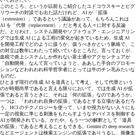
このところ、というか以前もご紹介したユドコウスキーとピグ
リウーチの対談でも出た話だけれど、AI が「拡張
（extension）」であるという議論があって、もちろんこれは
AI を「代替（replacement）」だと考える人々に対する反論
だ。とりわけ、システム開発やソフトウェア・エンジニアリン
グでは生成 AI による工程の変化が起きているため、生成 AI
を開発工程でどのように扱うか、扱うべきかという脈絡で、こ
の対立は数年にわたって続いているところだ。言っておくが、
血税で炎上システムしか作れない富士通やアクセンチュアが
「自動開発」なんて言っていようと、ああした手合のプロモー
ションなどわれわれ科学哲学者にとっては牛のチン毛みたいな
ものだ。
ひとまず現行の生成 AI を道具として考え、そして代替という
のが時期尚早であると言える限りにおいて、では生成 AI が拡
張であると言うときに、それは「何の拡張」なのであろうか。
一つは、「われわれ自身の拡張」であるとする立場があるだろ
う。HCI のテクノロジーを使って、いまや視力がない人々にも
一定の視覚に準じる刺激をもたらすようなデバイスを制御する
AI が開発されている。かたや、もう一つの解釈として「道具
の拡張」であると考えることもできる。Gemini の deep research
などエージェントは検索エンジンの拡張でありうるし、画像生