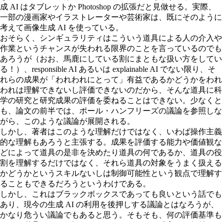
成 AI はタブレットか Photoshop の拡張だと見做せる。実際、
一部の漫画家やイラストレーターや芸術家は、既にそのように
考えて画像生成 AI を使っている。
おそらく、シンギュラリティはこういう道具による人の介入や
作業というチャンスが失われる限界のことを言っているのでも
あろうが（おお、馬鹿にしている割にまともな扱い方をしてい
る！）、responsible AI あるいは explainable AI でない限り、そ
れらの成果が「われわれにとって」有益であるかどうかをわれ
われは理解できないし評価できないのだから、そんな道具に科
学の研究と研究成果の評価を委ねることはできない。少なくと
も、論文の前半では、ポール・ハンフリーズの議論を参照しな
がら、このような議論が展開される。
しかし、著者はこのような理解だけではなく、いわば操作主義
的な理解もあろうと主張する。成果を評価する能力や価値観な
どによって道具の是非を決めたり道具の何であるか、道具の役
割を理解するだけではなく、それら道具の対象をうまく扱える
かどうかというスキルないしは制御可能性という観点で理解す
ることもできるだろうというわけである。
しかし、これはブラックボックスであっても良いという話でも
あり、現今の生成 AI の利用を後押しする議論とはなろうが、
かなり危うい議論でもあると思う。そもそも、何の評価基準も