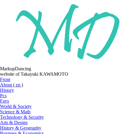
MarkupDancing
website of Takayuki KAWAMOTO
Front
About
(
en
)
History
Pcs
Favs
World & Society
Science & Math
Technology & Security
Arts & Design
History & Geography
Business & Economics