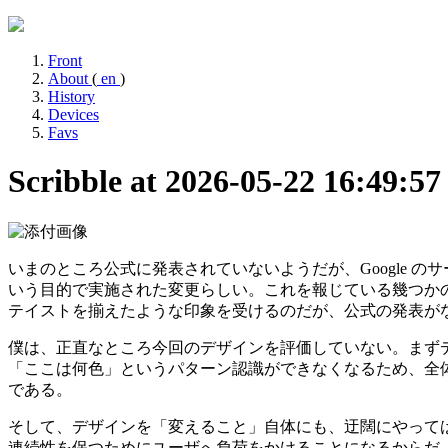
Front
About
(
en
)
History
Devices
Favs
Scribble at 2026-05-22 16:49:5
いまのところ公式に発表されていないようだが、Google のサー
いう目的で実施された変更らしい。これを報じている幾つかのメ
テイストを揃えたような印象を受けるのだが、公式の発表がな
僕は、正直なところ今回のデザインを評価していない。まず
「ここは何色」というパターン認識ができなくなるため、全
である。
そして、デザインを「変えること」自体にも、迂闊にやってはいけ
連続性を保つためにユーザへ負荷をかけることになるからだ。たと