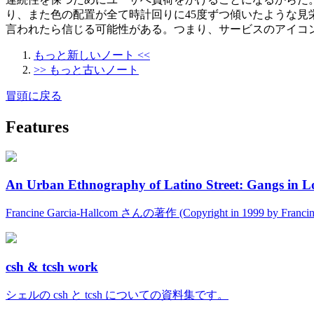
り、また色の配置が全て時計回りに45度ずつ傾いたような
言われたら信じる可能性がある。つまり、サービスのアイコ
もっと新しいノート <<
>> もっと古いノート
冒頭に戻る
Features
An Urban Ethnography of Latino Street: Gangs in L
Francine Garcia-Hallcom さんの著作 (Copyright in 1999 by Fran
csh & tcsh work
シェルの csh と tcsh についての資料集です。