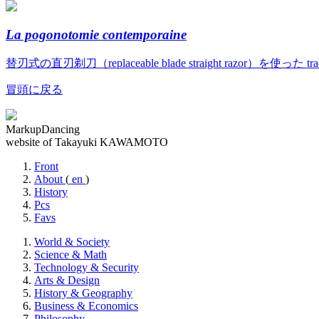
La pogonotomie contemporaine
替刃式の直刃剃刀（replaceable blade straight razor）を使っ
冒頭に戻る
MarkupDancing
website of Takayuki KAWAMOTO
Front
About
(
en
)
History
Pcs
Favs
World & Society
Science & Math
Technology & Security
Arts & Design
History & Geography
Business & Economics
Philosophy