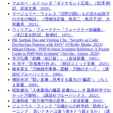
マルセー・ルドゥレダ『ダイヤモンド広場』（田澤 耕/
訳、岩波文庫、2019）
マージョリー・ウォレス『沈黙の闘い もの言わぬ双子
の少女の物語』（増補決定版、島浩二・島式子/訳、大
和書房、2023）
ウィリアム・フォークナー『フォークナー短編集』
（滝口直太郎/訳、新潮社、1955）
BK Sarthak Das and Virginia Chu, "Security as Code:
DevSecOps Patterns with AWS" (O'Reilly Media, 2023)
Mikael Olsson, "PHP 8 Quick Scripting Reference: A Pocket
Guide to PHP Web Scripting" (3rd edn., Apress, 2020)
市川弘勝『鉄鋼〔改訂版〕』（岩波新書、1961）
今 市子『百鬼夜行抄 20』（朝日コミック文庫、2023）
橋本英文『刃物雑学事典―図解・刃物のすべて』（講
談社ブルーバックス、1986）
傳田光洋『賢い皮膚―思考する最大の“臓器”』（ちく
ま新書、2009）
椛島健治『人体最強の臓器 皮膚のふしぎ 最新科学でわ
かった万能性』（講談社ブルーバックス、2022）
広瀬和雄『前方後円墳の世界』（岩波新書、2010）
ジュリウス・フィンク『50歳からの科学的「筋肉トレ
ーニング」 若いときとは違う体をどう鍛えるか』（講