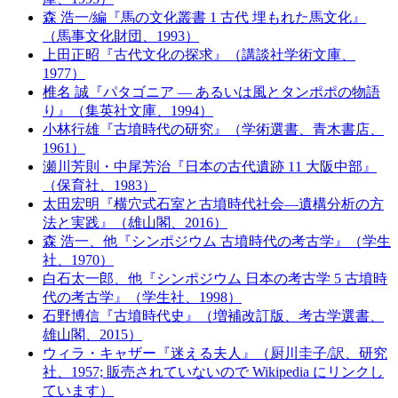
森 浩一/編『馬の文化叢書 1 古代 埋もれた馬文化』
（馬事文化財団、1993）
上田正昭『古代文化の探求』（講談社学術文庫、
1977）
椎名 誠『パタゴニア ― あるいは風とタンポポの物語
り』（集英社文庫、1994）
小林行雄『古墳時代の研究』（学術選書、青木書店、
1961）
瀬川芳則・中尾芳治『日本の古代遺跡 11 大阪中部』
（保育社、1983）
太田宏明『横穴式石室と古墳時代社会―遺構分析の方
法と実践』（雄山閣、2016）
森 浩一、他『シンポジウム 古墳時代の考古学』（学生
社、1970）
白石太一郎、他『シンポジウム 日本の考古学 5 古墳時
代の考古学』（学生社、1998）
石野博信『古墳時代史』（増補改訂版、考古学選書、
雄山閣、2015）
ウィラ・キャザー『迷える夫人』（厨川圭子/訳、研究
社、1957; 販売されていないので Wikipedia にリンクし
ています）