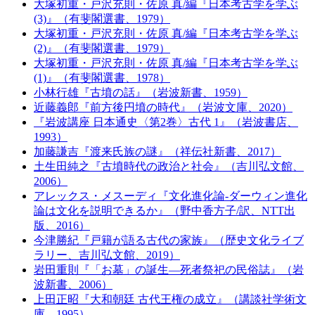
大塚初重・戸沢充則・佐原 真/編『日本考古学を学ぶ
(3)』（有斐閣選書、1979）
大塚初重・戸沢充則・佐原 真/編『日本考古学を学ぶ
(2)』（有斐閣選書、1979）
大塚初重・戸沢充則・佐原 真/編『日本考古学を学ぶ
(1)』（有斐閣選書、1978）
小林行雄『古墳の話』（岩波新書、1959）
近藤義郎『前方後円墳の時代』（岩波文庫、2020）
『岩波講座 日本通史〈第2巻〉古代 1』（岩波書店、
1993）
加藤謙吉『渡来氏族の謎』（祥伝社新書、2017）
土生田純之『古墳時代の政治と社会』（吉川弘文館、
2006）
アレックス・メスーディ『文化進化論-ダーウィン進化
論は文化を説明できるか』（野中香方子/訳、NTT出
版、2016）
今津勝紀『戸籍が語る古代の家族』（歴史文化ライブ
ラリー、吉川弘文館、2019）
岩田重則『「お墓」の誕生―死者祭祀の民俗誌』（岩
波新書、2006）
上田正昭『大和朝廷 古代王権の成立』（講談社学術文
庫、1995）