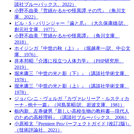
談社ブルーバックス、2022）
小野不由美『営繕かるかや怪異譚 その弐』（角川文
庫、2022）
ビル・S・バリンジャー『歯と爪』（大久保康雄/訳、
創元社文庫、1977）
小野不由美『営繕かるかや怪異譚』（角川文庫、
2018）
ホイジンガ『中世の秋（上）』（堀越孝一/訳、中公文
庫、1976）
井本邦昭『介護に役立つ人体力学』（PHP研究所、
2019）
堀米庸三『中世の光と影（下）』（講談社学術文庫、
1978）
堀米庸三『中世の光と影（上）』（講談社学術文庫、
1978）
ジョバンニ・ヴェルガ『カヴァレリーア・ルスティカ
ーナ - 他十一篇』（河島英昭/訳、岩波文庫、1981）
栃内新、左巻健男『新しい高校生物の教科書―現代人
のための高校理科』（講談社ブルーバックス、2006）
小原裕太『Premiere Proパーフェクトガイド [改訂2版]』
（技術評論社、2021）