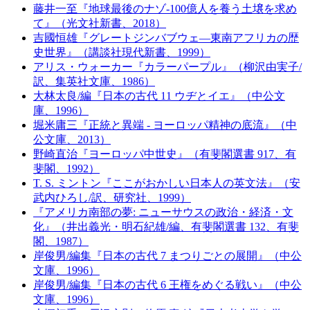
藤井一至『地球最後のナゾ-100億人を養う土壌を求め
て』（光文社新書、2018）
吉國恒雄『グレートジンバブウェ―東南アフリカの歴
史世界』（講談社現代新書、1999）
アリス・ウォーカー『カラーパープル』（柳沢由実子/
訳、集英社文庫、1986）
大林太良/編『日本の古代 11 ウヂとイエ』（中公文
庫、1996）
堀米庸三『正統と異端 - ヨーロッパ精神の底流』（中
公文庫、2013）
野崎直治『ヨーロッパ中世史』（有斐閣選書 917、有
斐閣、1992）
T. S. ミントン『ここがおかしい日本人の英文法』（安
武内ひろし/訳、研究社、1999）
『アメリカ南部の夢: ニューサウスの政治・経済・文
化』（井出義光・明石紀雄/編、有斐閣選書 132、有斐
閣、1987）
岸俊男/編集『日本の古代 7 まつりごとの展開』（中公
文庫、1996）
岸俊男/編集『日本の古代 6 王権をめぐる戦い』（中公
文庫、1996）