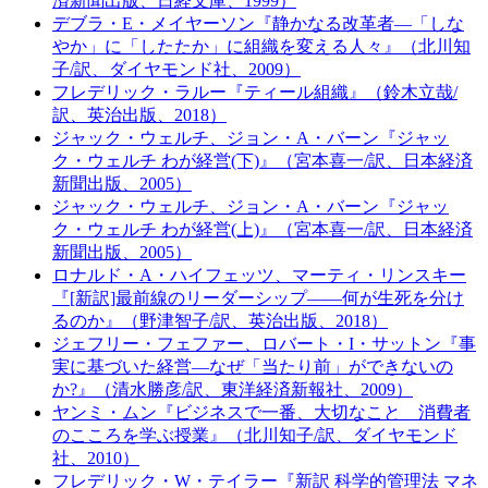
済新聞出版、日経文庫、1999）
デブラ・E・メイヤーソン『静かなる改革者―「しな
やか」に「したたか」に組織を変える人々』（北川知
子/訳、ダイヤモンド社、2009）
フレデリック・ラルー『ティール組織』（鈴木立哉/
訳、英治出版、2018）
ジャック・ウェルチ、ジョン・A・バーン『ジャッ
ク・ウェルチ わが経営(下)』（宮本喜一/訳、日本経済
新聞出版、2005）
ジャック・ウェルチ、ジョン・A・バーン『ジャッ
ク・ウェルチ わが経営(上)』（宮本喜一/訳、日本経済
新聞出版、2005）
ロナルド・A・ハイフェッツ、マーティ・リンスキー
『[新訳]最前線のリーダーシップ――何が生死を分け
るのか』（野津智子/訳、英治出版、2018）
ジェフリー・フェファー、ロバート・I・サットン『事
実に基づいた経営―なぜ「当たり前」ができないの
か?』（清水勝彦/訳、東洋経済新報社、2009）
ヤンミ・ムン『ビジネスで一番、大切なこと 消費者
のこころを学ぶ授業』（北川知子/訳、ダイヤモンド
社、2010）
フレデリック・W・テイラー『新訳 科学的管理法 マネ