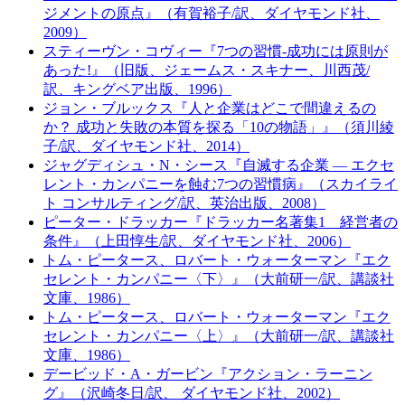
ジメントの原点』（有賀裕子/訳、ダイヤモンド社、
2009）
スティーヴン・コヴィー『7つの習慣-成功には原則が
あった!』（旧版、ジェームス・スキナー、川西茂/
訳、キングベア出版、1996）
ジョン・ブルックス『人と企業はどこで間違えるの
か？ 成功と失敗の本質を探る「10の物語」』（須川綾
子/訳、ダイヤモンド社、2014）
ジャグディシュ・N・シース『自滅する企業 ― エクセ
レント・カンパニーを蝕む7つの習慣病』（スカイライ
ト コンサルティング/訳、英治出版、2008）
ピーター・ドラッカー『ドラッカー名著集1 経営者の
条件』（上田惇生/訳、ダイヤモンド社、2006）
トム・ピータース、ロバート・ウォーターマン『エク
セレント・カンパニー〈下〉』（大前研一/訳、講談社
文庫、1986）
トム・ピータース、ロバート・ウォーターマン『エク
セレント・カンパニー〈上〉』（大前研一/訳、講談社
文庫、1986）
デービッド・A・ガービン『アクション・ラーニン
グ』（沢崎冬日/訳、 ダイヤモンド社、2002）