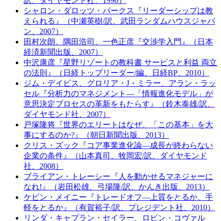
訳、ダイヤモンド社、1990）
シャロン・ダロッツ・パークス『リーダーシップは教
えられる』（中瀬英樹/訳、武田ランダムハウスジャパ
ン、2007）
田村次朗、隅田浩司、一色正彦『交渉学入門』（日本
経済新聞出版、2007）
中沢康彦『星野リゾートの教科書 サービスと利益 両立
の法則』（日経トップリーダー/編、日経BP、2010）
ジム・デイビス、グロリア・J・ミラー、アラン・ラッ
セル『分析力のマネジメント―「情報進化モデル」が
意思決定プロセスの革新をもたらす』（鈴木泰雄/訳、
ダイヤモンド社、2007）
戸塚隆将『世界のエリートはなぜ、「この基本」を大
事にするのか?』（朝日新聞出版、2013）
クリス・ズック『コア事業進化論―成長が終わらない
企業の条件』（山本真司、牧岡宏/訳、ダイヤモンド
社、2008）
ブライアン・トレーシー『人を動かせるマネジャーに
なれ!』（岩田松雄、弓場隆/訳、かんき出版、2013）
ケビン・メイニー『トレードオフ―上質をとるか、手
軽をとるか』（有賀裕子/訳、プレジデント社、2010）
リンダ・キャプラン・セイラー、ロビン・コヴァル