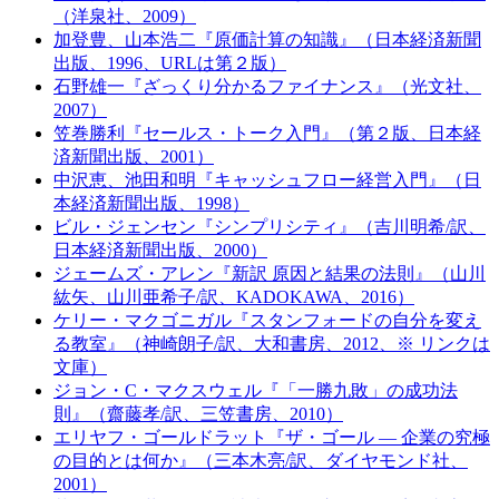
（洋泉社、2009）
加登豊、山本浩二『原価計算の知識』（日本経済新聞
出版、1996、URLは第２版）
石野雄一『ざっくり分かるファイナンス』（光文社、
2007）
笠巻勝利『セールス・トーク入門』（第２版、日本経
済新聞出版、2001）
中沢恵、池田和明『キャッシュフロー経営入門』（日
本経済新聞出版、1998）
ビル・ジェンセン『シンプリシティ』（吉川明希/訳、
日本経済新聞出版、2000）
ジェームズ・アレン『新訳 原因と結果の法則』（山川
紘矢、山川亜希子/訳、KADOKAWA、2016）
ケリー・マクゴニガル『スタンフォードの自分を変え
る教室』（神崎朗子/訳、大和書房、2012、※ リンクは
文庫）
ジョン・C・マクスウェル『「一勝九敗」の成功法
則』（齋藤孝/訳、三笠書房、2010）
エリヤフ・ゴールドラット『ザ・ゴール ― 企業の究極
の目的とは何か』（三本木亮/訳、ダイヤモンド社、
2001）