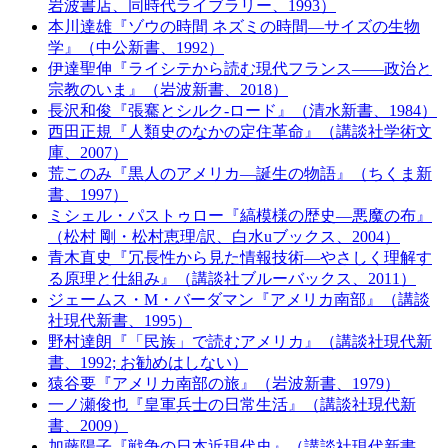
岩波書店、同時代ライブラリー、1993）
本川達雄『ゾウの時間 ネズミの時間―サイズの生物
学』（中公新書、1992）
伊達聖伸『ライシテから読む現代フランス――政治と
宗教のいま』（岩波新書、2018）
長沢和俊『張騫とシルク‐ロード』（清水新書、1984）
西田正規『人類史のなかの定住革命』（講談社学術文
庫、2007）
荒このみ『黒人のアメリカ―誕生の物語』（ちくま新
書、1997）
ミシェル・パストゥロー『縞模様の歴史―悪魔の布』
（松村 剛・松村恵理/訳、白水uブックス、2004）
青木直史『冗長性から見た情報技術―やさしく理解す
る原理と仕組み』（講談社ブルーバックス、2011）
ジェームス・M・バーダマン『アメリカ南部』（講談
社現代新書、1995）
野村達朗『「民族」で読むアメリカ』（講談社現代新
書、1992; お勧めはしない）
猿谷要『アメリカ南部の旅』（岩波新書、1979）
一ノ瀬俊也『皇軍兵士の日常生活』（講談社現代新
書、2009）
加藤陽子『戦争の日本近現代史』（講談社現代新書、