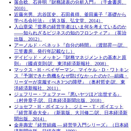
落合稔、石井明『財務諸表の分析入門』（千倉書房、
2010）
近藤光男、志谷匡史、石田眞得、釜田薫子『基礎から
学べる会社法』（第３版、弘文堂、2014）
入山章栄『世界の経営学者はいま何を考えているのか
――知られざるビジネスの知のフロンティア』（英治
出版、2012）
アーノルド・ベネット『自分の時間』（渡部昇一/訳、
三笠書房、発行年記載なし）
デイビッド・メッキン『財務マネジメントの基本と原
則』（國貞克則/訳、東洋経済新報社、2008）
マックス・H・ベイザーマン、マイケル・D・ワトキン
ス『予測できた危機をなぜ防げなかったのか?―組織・
リーダーが克服すべき3つの障壁』（奥村哲史/訳、東
洋経済新報社、2011）
ジェフリー・フェファー『悪いヤツほど出世する』
（村井章子/訳、日本経済新聞出版、2018）
ジョセフ・H・ボイエット、ジミー・T・ボイエット
『経営革命大全』（新装版、大川修二/訳、日本経済新
聞出版、2014）
金井壽宏『経営組織 ― 経営学入門シリーズ』（日本経