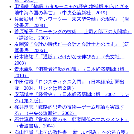
店、2015）
田澤耕『物語-カタルーニャの歴史-増補版-知られざる
地中海帝国の興亡』（中央公論新社、2019）
佐藤彰男『テレワーク―「未来型労働」の現実』（岩
波書店、2008）
菅原裕子『コーチングの技術 ― 上司と部下の人間学』
（講談社、2003）
友岡賛『会計の時代だ―会計と会計士との歴史』（筑
摩書房、2006）
鈴木隆祐『「通販」だけがなぜ伸びる』（光文社、
2003）
青木幸弘『消費者行動の知識』（日本経済新聞出版、
2010）
中田信哉『ロジスティクス入門』（日本経済新聞出
版、2004、リンクは第２版）
安部悦生『経営史』（日本経済新聞出版、2002、リン
クは第２版）
梶井厚志『戦略的思考の技術―ゲーム理論を実践す
る』（中央公論新社、2002）
石井淳蔵『営業が変わる―顧客関係のマネジメント』
（岩波書店、2004）
石山恒貴『上司の教科書 「新しい悩み」への処方箋』