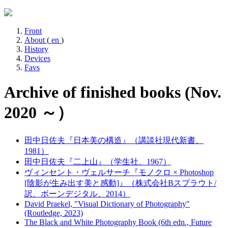
Front
About
(
en
)
History
Devices
Favs
Archive of finished books (Nov.
2020 ～）
田中日佐夫『日本美の構造』（講談社現代新書、
1981）
田中日佐夫『二上山』（学生社、1967）
ヴィンセント・ヴェルサーチ『モノクロ × Photoshop
[陰影が生み出す美と感動]』（株式会社Bスプラウト/
訳、ボーンデジタル、2014）
David Praekel, "Visual Dictionary of Photography"
(Routledge, 2023)
The Black and White Photography Book (6th edn., Future