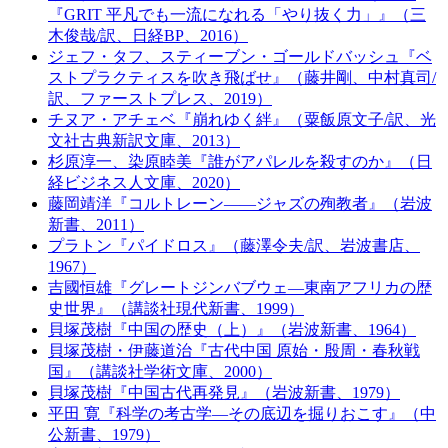
『GRIT 平凡でも一流になれる「やり抜く力」』（三
木俊哉/訳、日経BP、2016）
ジェフ・タフ、スティーブン・ゴールドバッシュ『ベ
ストプラクティスを吹き飛ばせ』（藤井剛、中村真司/
訳、ファーストプレス、2019）
チヌア・アチェベ『崩れゆく絆』（粟飯原文子/訳、光
文社古典新訳文庫、2013）
杉原淳一、染原睦美『誰がアパレルを殺すのか』（日
経ビジネス人文庫、2020）
藤岡靖洋『コルトレーン――ジャズの殉教者』（岩波
新書、2011）
プラトン『パイドロス』（藤澤令夫/訳、岩波書店、
1967）
吉國恒雄『グレートジンバブウェ―東南アフリカの歴
史世界』（講談社現代新書、1999）
貝塚茂樹『中国の歴史（上）』（岩波新書、1964）
貝塚茂樹・伊藤道治『古代中国 原始・殷周・春秋戦
国』（講談社学術文庫、2000）
貝塚茂樹『中国古代再発見』（岩波新書、1979）
平田 寛『科学の考古学―その底辺を掘りおこす』（中
公新書、1979）