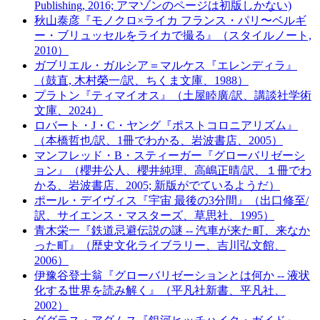
Publishing, 2016; アマゾンのページは初版しかない)
秋山泰彦『モノクロ×ライカ フランス・パリ〜ベルギ
ー・ブリュッセルをライカで撮る』（スタイルノート,
2010）
ガブリエル・ガルシア＝マルケス『エレンディラ』
（鼓直, 木村榮一/訳、ちくま文庫、1988）
プラトン『ティマイオス』（土屋睦廣/訳、講談社学術
文庫、2024）
ロバート・J・C・ヤング『ポストコロニアリズム』
（本橋哲也/訳、1冊でわかる、岩波書店、2005）
マンフレッド・B・スティーガー『グローバリゼーシ
ョン』（櫻井公人、櫻井純理、高嶋正晴/訳、１冊でわ
かる、岩波書店、2005; 新版がでているようだ）
ポール・デイヴィス『宇宙 最後の3分間』（出口修至/
訳、サイエンス・マスターズ、草思社、1995）
青木栄一『鉄道忌避伝説の謎 -- 汽車が来た町、来なか
った町』（歴史文化ライブラリー、吉川弘文館、
2006）
伊豫谷登士翁『グローバリゼーションとは何か -- 液状
化する世界を読み解く』（平凡社新書、平凡社、
2002）