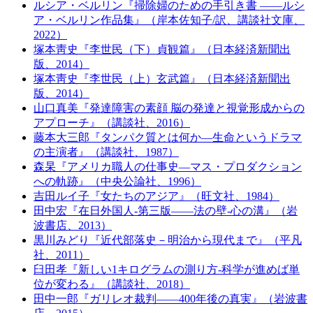
ルシア・ベルリン『掃除婦のための手引き書 ――ルシ
ア・ベルリン作品集』（岸本佐知子/訳、講談社文庫、
2022）
塚本靑史『李世民（下）貞観篇』（日本経済新聞出
版、2014）
塚本靑史『李世民（上）玄武篇』（日本経済新聞出
版、2014）
山口真美『発達障害の素顔 脳の発達と視覚形成からの
アプローチ』（講談社、2016）
藤本大三郎『タンパク質とは何か―生命というドラマ
の主演者』（講談社、1987）
森杲『アメリカ職人の仕事史―マス・プロダクション
への軌跡』（中央公論社、1996）
吉田ルイ子『女たちのアジア』（旺文社、1984）
田中宏『在日外国人-第三版――法の壁-心の溝』（岩
波書店、2013）
黒川みどり『近代部落史－明治から現代まで』（平凡
社、2011）
臼田孝『新しい1キログラムの測り方-科学が進めば単
位が変わる』（講談社、2018）
田中一郎『ガリレオ裁判――400年後の真実』（岩波書