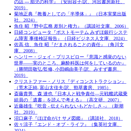
の話 --- 胎児の科学』（安田容子/訳、河出書房新社、
2019）
菊地正典『教養としての「半導体」』（日本実業出版
社、2024）
魚住 昭『野中広務 差別と権力』（講談社文庫、2006）
日経コンピュータ『ポストモーテム みずほ銀行システ
ム障害 事後検証報告』（日経ビジネス人文庫、2024）
佐高 信、魚住 昭『だまされることの責任』（角川文
庫、2008）
ヘンリー・ジェイ・プリスビロー『意識と感覚のない
世界――実のところ、麻酔科医は何をしているのか』
（勝間田敬弘/監修, 小田嶋由美子/訳、みすず書房、
2019）
クリストファー・ノリス『ディコンストラクション』
（荒木正純, 富山太佳夫/訳、勁草書房、1985）
斎藤貴男、森 達也『日本人と戦争責任―元戦艦武蔵乗
組員の「遺書」を読んで考える』（高文研、2007）
近藤雄生『吃音 - 伝えられないもどかしさ -』（新潮
社、2019）
沼口麻子『ほぼ命がけ サメ図鑑』（講談社、2018）
佐々涼子『エンド・オブ・ライフ』（集英社文庫、
2024）