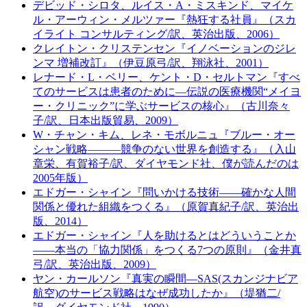
デビッド・シロタ、ルイス・A・ミスキンド、マイケ
ル・アーウィン・メルツァー『熱狂する社員』（スカ
イライト コンサルティング/訳、英治出版、2006）
クレイトン・クリステンセン『イノベーションのジレ
ンマ 増補改訂』（伊豆原弓/訳、翔泳社、2001）
レナード・L・ベリー、ケント・D・セルトマン『すべ
てのサービスは患者のために―伝説の医療機関“メイヨ
ー・クリニック”に学ぶサービスの核心』（古川奈々
子/訳、日本出版貿易、2009）
W・チャン・キム、レネ・モボルニュ『ブルー・オー
シャン戦略―――競争のない世界を創造する』（入山
章栄、有賀裕子/訳、ダイヤモンド社、僕が読んだのは
2005年版）
エドガー・シャイン『問いかける技術――確かな人間
関係と優れた組織をつくる』（原賀真紀子/訳、英治出
版、2014）
エドガー・シャイン『人を助けるとはどういうことか
――本当の「協力関係」をつくる7つの原則』（金井真
弓/訳、英治出版、2009）
ヤン・カールソン『真実の瞬間―SAS(スカンジナビア
航空)のサービス戦略はなぜ成功したか』（堤猶二/