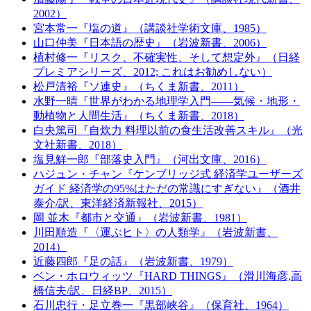
2002）
宮本常一『塩の道』（講談社学術文庫、1985）
山口仲美『日本語の歴史』（岩波新書、2006）
植村修一『リスク、不確実性、そして想定外』（日経
プレミアシリーズ、2012; これはお勧めしない）
松戸清裕『ソ連史』（ちくま新書、2011）
水野一晴『世界がわかる地理学入門――気候・地形・
動植物と人間生活』（ちくま新書、2018）
白央篤司『自炊力 料理以前の食生活改善スキル』（光
文社新書、2018）
塩見鮮一郎『部落史入門』（河出文庫、2016）
ハジュン・チャン『ケンブリッジ式 経済学ユーザーズ
ガイド 経済学の95%はただの常識にすぎない』（酒井
泰介/訳、東洋経済新報社、2015）
岡 並木『都市と交通』（岩波新書、1981）
川田順造『〈運ぶヒト〉の人類学』（岩波新書、
2014）
近藤四郎『足の話』（岩波新書、1979）
ベン・ホロウィッツ『HARD THINGS』（滑川海彦,高
橋信夫/訳、日経BP、2015）
石川忠行・足立巻一『黒部峡谷』（保育社、1964）