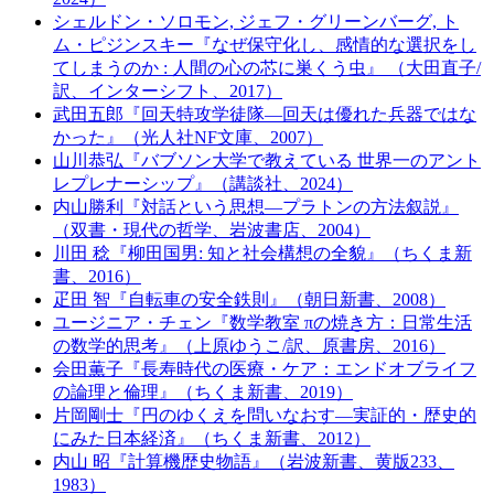
シェルドン・ソロモン, ジェフ・グリーンバーグ, ト
ム・ピジンスキー『なぜ保守化し、感情的な選択をし
てしまうのか : 人間の心の芯に巣くう虫』 （大田直子/
訳、インターシフト、2017）
武田五郎『回天特攻学徒隊―回天は優れた兵器ではな
かった』（光人社NF文庫、2007）
山川恭弘『バブソン大学で教えている 世界一のアント
レプレナーシップ』（講談社、2024）
内山勝利『対話という思想―プラトンの方法叙説』
（双書・現代の哲学、岩波書店、2004）
川田 稔『柳田国男: 知と社会構想の全貌』（ちくま新
書、2016）
疋田 智『自転車の安全鉄則』（朝日新書、2008）
ユージニア・チェン『数学教室 πの焼き方：日常生活
の数学的思考』（上原ゆうこ/訳、原書房、2016）
会田薫子『長寿時代の医療・ケア：エンドオブライフ
の論理と倫理』（ちくま新書、2019）
片岡剛士『円のゆくえを問いなおす―実証的・歴史的
にみた日本経済』（ちくま新書、2012）
内山 昭『計算機歴史物語』（岩波新書、黄版233、
1983）