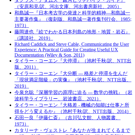
ダグラス・アダムス『銀河ヒッチハイク・ガイド』
（安原和見/訳、河出文庫、河出書房新社、2005）
和島誠一『日本考古学の発達と科学的精神―和島誠一
主要著作集』（復刻版、和島誠一著作集刊行会、1985;
1973）
藤岡達也『絵でわかる日本列島の地形・地質・岩石』
（講談社、2019）
Richard Caddick and Steve Cable, Communicating the User
Experience: A Practical Guide for Creating Useful UX
Documentation (Wiley & Son, 2011)
タイラー・コーエン『大停滞』（池村千秋/訳、NTT出
版、2011）
タイラー・コーエン『大分断 --- 格差と停滞を生んだ
「現状満足階級」の実像』（池村千秋/訳、NTT出版、
2019）
今泉允聡『深層学習の原理に迫る --- 数学の挑戦』（岩
波科学ライブラリー、岩波書店、2021）
タイラー・コーエン『大格差 - 機械の知能は仕事と所
得をどう変えるか』（池村千秋/訳、NTT出版、2014）
石田一良『伊藤仁斎』（吉川弘文館、人物叢書、
1973）
カタリーナ・ヴェストレ『あなたが生まれてくるまで