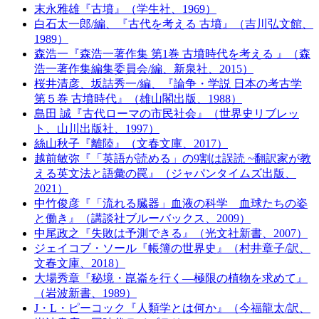
末永雅雄『古墳』（学生社、1969）
白石太一郎/編、『古代を考える 古墳』（吉川弘文館、
1989）
森浩一『森浩一著作集 第1巻 古墳時代を考える 』（森
浩一著作集編集委員会/編、新泉社、2015）
桜井清彦、坂詰秀一/編、『論争・学説 日本の考古学
第５巻 古墳時代』（雄山閣出版、1988）
島田 誠『古代ローマの市民社会』（世界史リブレッ
ト、山川出版社、1997）
絲山秋子『離陸』（文春文庫、2017）
越前敏弥『「英語が読める」の9割は誤読 ~翻訳家が教
える英文法と語彙の罠』（ジャパンタイムズ出版、
2021）
中竹俊彦『「流れる臓器」血液の科学 血球たちの姿
と働き』（講談社ブルーバックス、2009）
中尾政之『失敗は予測できる』（光文社新書、2007）
ジェイコブ・ソール『帳簿の世界史』（村井章子/訳、
文春文庫、2018）
大場秀章『秘境・崑崙を行く―極限の植物を求めて』
（岩波新書、1989）
J・L・ピーコック『人類学とは何か』（今福龍太/訳、