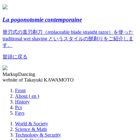
La pogonotomie contemporaine
替刃式の直刃剃刀（replaceable blade straight razor）を使った
traditional wet shaving というスタイルの髭剃りをご紹介しま
す。
冒頭に戻る
MarkupDancing
website of Takayuki KAWAMOTO
Front
About
(
en
)
History
Pcs
Favs
World & Society
Science & Math
Technology & Security