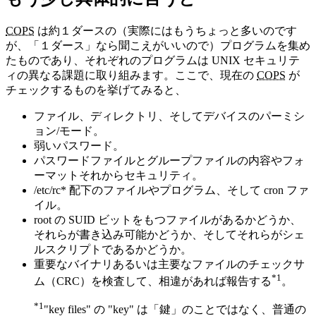
COPS
は約１ダースの（実際にはもうちょっと多いのです
が、「１ダース」なら聞こえがいいので）プログラムを集め
たものであり、それぞれのプログラムは UNIX セキュリテ
ィの異なる課題に取り組みます。ここで、現在の
COPS
が
チェックするものを挙げてみると、
ファイル、ディレクトリ、そしてデバイスのパーミシ
ョン/モード。
弱いパスワード。
パスワードファイルとグループファイルの内容やフォ
ーマットそれからセキュリティ。
/etc/rc* 配下のファイルやプログラム、そして cron ファ
イル。
root の SUID ビットをもつファイルがあるかどうか、
それらが書き込み可能かどうか、そしてそれらがシェ
ルスクリプトであるかどうか。
重要なバイナリあるいは主要なファイルのチェックサ
*1
ム（CRC）を検査して、相違があれば報告する
。
*1
"key files" の "key" は「鍵」のことではなく、普通の