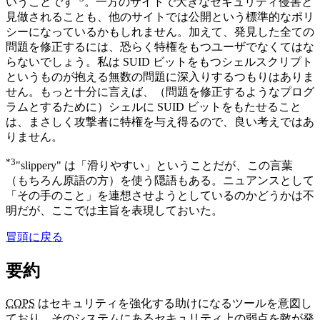
いうことです
。一方のサイトで大きなセキュリティ侵害と
見做されることも、他のサイトでは公開という標準的なポリ
シーになっているかもしれません。加えて、発見した全ての
問題を修正するには、恐らく特権をもつユーザでなくてはな
らないでしょう。私は SUID ビットをもつシェルスクリプト
というものが抱える無数の問題に深入りするつもりはありま
せん。もっと十分に言えば、（問題を修正するようなプログ
ラムとするために）シェルに SUID ビットをもたせること
は、まさしく攻撃者に特権を与え得るので、良い考えではあ
りません。
*3
"slippery" は「滑りやすい」ということだが、この言葉
（もちろん原語の方）を使う隠語もある。ニュアンスとして
「その手のこと」を連想させようとしているのかどうかは不
明だが、ここでは主旨を表現しておいた。
冒頭に戻る
要約
COPS
はセキュリティを強化する助けになるツールを意図し
ており、そのシステムにあるセキュリティ上の弱点を敵が発