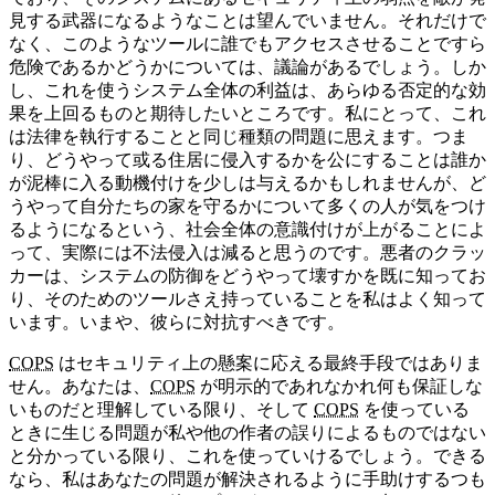
見する武器になるようなことは望んでいません。それだけで
なく、このようなツールに誰でもアクセスさせることですら
危険であるかどうかについては、議論があるでしょう。しか
し、これを使うシステム全体の利益は、あらゆる否定的な効
果を上回るものと期待したいところです。私にとって、これ
は法律を執行することと同じ種類の問題に思えます。つま
り、どうやって或る住居に侵入するかを公にすることは誰か
が泥棒に入る動機付けを少しは与えるかもしれませんが、ど
うやって自分たちの家を守るかについて多くの人が気をつけ
るようになるという、社会全体の意識付けが上がることによ
って、実際には不法侵入は減ると思うのです。悪者のクラッ
カーは、システムの防御をどうやって壊すかを既に知ってお
り、そのためのツールさえ持っていることを私はよく知って
います。いまや、彼らに対抗すべきです。
COPS
はセキュリティ上の懸案に応える最終手段ではありま
せん。あなたは、
COPS
が明示的であれなかれ何も保証しな
いものだと理解している限り、そして
COPS
を使っている
ときに生じる問題が私や他の作者の誤りによるものではない
と分かっている限り、これを使っていけるでしょう。できる
なら、私はあなたの問題が解決されるように手助けするつも