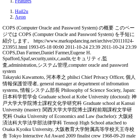
Features
Hail2u
Aeon
COPS (Computer Oracle and Password System) の概要
このペー
ジでは COPS (Computer Oracle and Password System) を手短に
紹介します。
https://www.markupdancing.net/archive/20111024-
233951.html
1993-05-18 00:00
2011-10-24 23:39
2011-10-24 23:39
COPS,Dan Farmer,Daniel Farmer,Eugene H.
Spafford,Spaf,security,unix,c,audit,セキュリティ,監
査,administration,システム管理,computer oracle and password
system
Takayuki Kawamoto, 河本孝之
philsci
Chief Privacy Officer, 個人
情報保護管理者, general manager at department of infromation
systems, 情報システム部長
Philosophy of Science Society, Japan:
日本科学哲学会
Graduate school at Kobe University (doctoral): 神
戸大学大学院博士課程文化学研究科
Graduate school at Kansai
University (master): 関西大学大学院博士課程前期課程文学研
究科
Osaka University of Economics and Law (bachelor): 大阪経
済法科大学法学部法律学科
Tennoji High School attached to
Osaka Kyoiku University, 大阪教育大学附属高等学校天王寺校
舎
Tokyo Interactive Ad Award 2009 finalist crew
1968-09-20
male