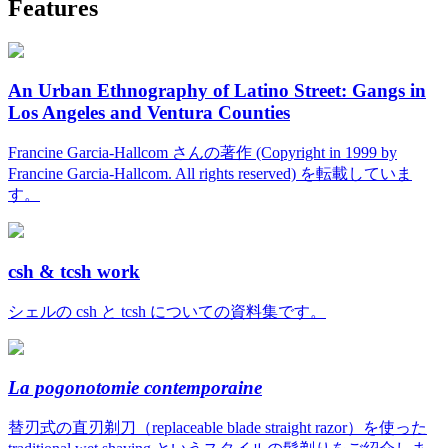
Features
An Urban Ethnography of Latino Street: Gangs in
Los Angeles and Ventura Counties
Francine Garcia-Hallcom さんの著作 (Copyright in 1999 by
Francine Garcia-Hallcom. All rights reserved) を転載していま
す。
csh & tcsh work
シェルの csh と tcsh についての資料集です。
La pogonotomie contemporaine
替刃式の直刃剃刀（replaceable blade straight razor）を使った