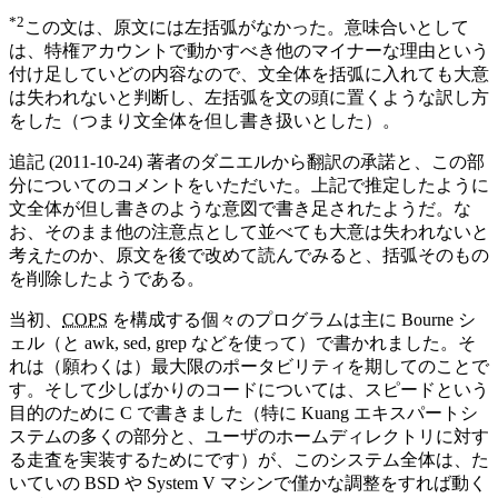
*2
この文は、原文には左括弧がなかった。意味合いとして
は、特権アカウントで動かすべき他のマイナーな理由という
付け足していどの内容なので、文全体を括弧に入れても大意
は失われないと判断し、左括弧を文の頭に置くような訳し方
をした（つまり文全体を但し書き扱いとした）。
追記 (2011-10-24) 著者のダニエルから翻訳の承諾と、この部
分についてのコメントをいただいた。上記で推定したように
文全体が但し書きのような意図で書き足されたようだ。な
お、そのまま他の注意点として並べても大意は失われないと
考えたのか、原文を後で改めて読んでみると、括弧そのもの
を削除したようである。
当初、
COPS
を構成する個々のプログラムは主に Bourne シ
ェル（と awk, sed, grep などを使って）で書かれました。そ
れは（願わくは）最大限のポータビリティを期してのことで
す。そして少しばかりのコードについては、スピードという
目的のために C で書きました（特に Kuang エキスパートシ
ステムの多くの部分と、ユーザのホームディレクトリに対す
る走査を実装するためにです）が、このシステム全体は、た
いていの BSD や System V マシンで僅かな調整をすれば動く