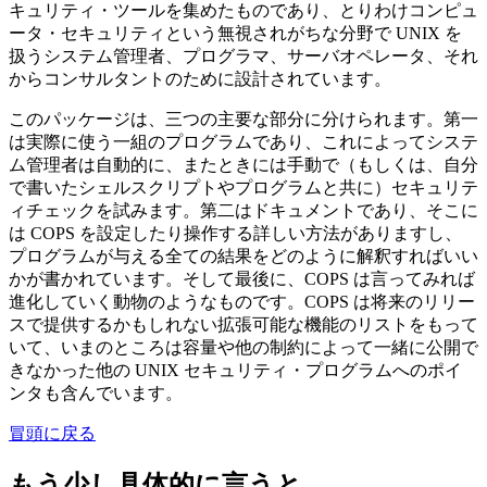
キュリティ・ツールを集めたものであり、とりわけコンピュ
ータ・セキュリティという無視されがちな分野で UNIX を
扱うシステム管理者、プログラマ、サーバオペレータ、それ
からコンサルタントのために設計されています。
このパッケージは、三つの主要な部分に分けられます。第一
は実際に使う一組のプログラムであり、これによってシステ
ム管理者は自動的に、またときには手動で（もしくは、自分
で書いたシェルスクリプトやプログラムと共に）セキュリテ
ィチェックを試みます。第二はドキュメントであり、そこに
は COPS を設定したり操作する詳しい方法がありますし、
プログラムが与える全ての結果をどのように解釈すればいい
かが書かれています。そして最後に、COPS は言ってみれば
進化していく動物のようなものです。COPS は将来のリリー
スで提供するかもしれない拡張可能な機能のリストをもって
いて、いまのところは容量や他の制約によって一緒に公開で
きなかった他の UNIX セキュリティ・プログラムへのポイ
ンタも含んでいます。
冒頭に戻る
もう少し具体的に言うと