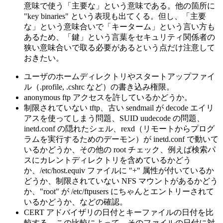
意味で使う「主要な」という意味である。他の箇所に
"key binaries" という表現も出てくる。但し、「主要
な」という意味合いで「キーターム」という言い方も
あるため、「鍵」という言葉をセキュリティ関係者の
狭い意味合いで取る必要があるという点だけ注意して
おきたい。
ユーザのホームディレクトリやスタートアップファイ
ル（.profile, .cshrc など）の書き込み権限。
anonymous ftp アクセスを許しているかどうか。
制限されていない tftp、古い sendmail が decode エイリ
アスを使ってしまう問題、SUID uudecode の問題、
inetd.conf の隠れたシェル、rexd（リモートからプログ
ラムを実行するためのデーモン）が inetd.conf で動いて
いるかどうか、その他の root チェック、例えば検索パ
スにカレントディレクトリを含めているかどう
か、/etc/host.equiv ファイルに "+" 属性が付いているか
どうか、制限されていない NFS マウントがあるかどう
か、"root" が /etc/ftpusers にちゃんとエントリーされて
いるかどうか、などの確認。
CERT アドバイザリの日付とキーファイルの日付を比
較する。この比較によって、そのファイルの日付に対