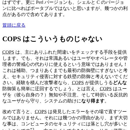
はずです。更に Perl バージョンも、シェルと C のバージョ
ンに比べればポータブルではないと思いますが、幾つかの利
点があるので含めてあります。
冒頭に戻る
COPS はこういうものじゃない
COPS
は、主にありふれた間違いをチェックする手段を提供
します。でも、それは常識あるいはユーザやオペレータや管
理者の警戒心の代わりに使えるという意味ではありません！
これは補助、つまりあくまでも最初の防御壁にすぎないと考
え、セキュリティ侵害に対する鉄壁の防御と考えないでくだ
さい。経験を積んだ攻撃者なら、
COPS
が提供しうる
どんな
防御策も簡単に迂回するでしょう。とは言え、
COPS
はユー
ザを（彼ら自身の？）無知や不注意、そして時折いる反抗的
なユーザから守り、システムの助けに
なり得ます
。
改めて言うと、
COPS
は発見したエラーをその場で直すツー
ルではありません。それには幾つかの理由があり、まず大切
な事は、コンピュータのセキュリティには落とし穴が多いと
*3