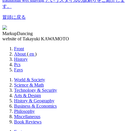
traditional wet shaving というスタイルの髭剃りをご紹介しま
す。
冒頭に戻る
MarkupDancing
website of Takayuki KAWAMOTO
Front
About
(
en
)
History
Pcs
Favs
World & Society
Science & Math
Technology & Security
Arts & Design
History & Geography
Business & Economics
Philosophy
Miscellaneous
Book Reviews