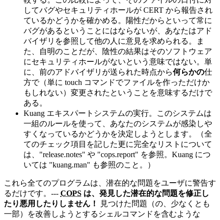
してバグやセキュリティホールが CERT から報告され
ているかどうかを確かめる。陽性だからといって常に
バグがあるということにはならないが、あなたはアド
バイザリを参照して他の人に意見を求められる。ま
た、自明のことだが、陰性の結果はそのソフトウェア
にセキュリティホールがないという意味ではない。単
に、前のアドバイザリが送られた時点から
何らかの
仕
方で（単に touch コマンドでファイルを作っただけか
もしれない）変更されたということを意味するだけで
ある。
Kuang エキスパートシステムの実行。このシステムは
一組のルールを使って、あなたのシステムが感染しや
すくなっているかどうかを決定しようとします。（全
てのチェック項目を記した更に完全なリストについて
は、"release.notes" や "cops.report" を参照。Kuang につ
いては "kuang.man" も参照のこと。）
これら全てのプログラムは、潜在的な問題をユーザに警告す
るだけです。---
COPS
は、発見した潜在的な問題を修正し
たり悪用したりしません！
見つけた問題（の、少なくとも
一部）を改善しようとするシェルコマンドを含むような