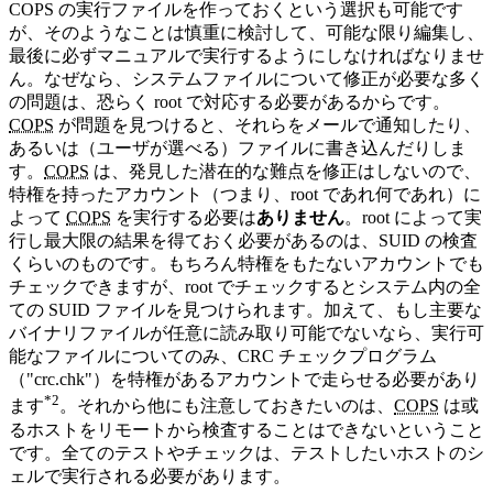
COPS の実行ファイルを作っておくという選択も可能です
が、そのようなことは慎重に検討して、可能な限り編集し、
最後に必ずマニュアルで実行するようにしなければなりませ
ん。なぜなら、システムファイルについて修正が必要な多く
の問題は、恐らく root で対応する必要があるからです。
COPS
が問題を見つけると、それらをメールで通知したり、
あるいは（ユーザが選べる）ファイルに書き込んだりしま
す。
COPS
は、発見した潜在的な難点を修正はしないので、
特権を持ったアカウント（つまり、root であれ何であれ）に
よって
COPS
を実行する必要は
ありません
。root によって実
行し最大限の結果を得ておく必要があるのは、SUID の検査
くらいのものです。もちろん特権をもたないアカウントでも
チェックできますが、root でチェックするとシステム内の全
ての SUID ファイルを見つけられます。加えて、もし主要な
バイナリファイルが任意に読み取り可能でないなら、実行可
能なファイルについてのみ、CRC チェックプログラム
（"crc.chk"）を特権があるアカウントで走らせる必要があり
*2
ます
。それから他にも注意しておきたいのは、
COPS
は或
るホストをリモートから検査することはできないということ
です。全てのテストやチェックは、テストしたいホストのシ
ェルで実行される必要があります。