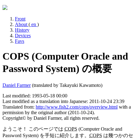
Front
About
(
en
)
History
Devices
Favs
COPS (Computer Oracle and
Password System) の概要
Daniel Farmer
(translated by Takayuki Kawamoto)
Last modified:
1993-05-18 00:00
Last modified as a translation into Japanese:
2011-10-24 23:39
Translated from:
http://www.fish2.com/cops/overview.html
with a
permission by the original author (2011-10-24).
Copyright© by Daniel Farmer, all rights reserved.
ようこそ！ このページでは
COPS
(Computer Oracle and
Password System) を手短に紹介します。
COPS
は幾つかのセ